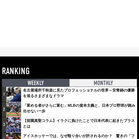
RANKING
WEEKLY
MONTHLY
名古屋場所千秋楽に見たプロフェッショナルの世界～安青錦の優勝
1
を巡るさまざまなドラマ
「富める者がさらに富む」MLBの資本主義と、日本プロ野球が踏み
2
出せない一歩
【前園真聖コラム】イラクに負けたことで日本代表に起きたプラス
3
とは
アイスホッケーでは、なぜ殴り合いが許されるのか？ 驚きの「フ