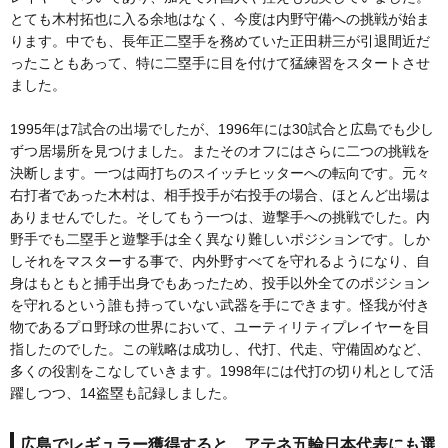
とても木村拓也に入る余地はなく、今度は内野守備への挑戦が始ま
ります。中でも、長年正二塁手を務めていた正田耕三が引退間近だ
ったこともあって、特に二塁手に目を付けて猛練習をスタートさせ
ました。
1995年は7試合の出場でしたが、1996年には30試合と広島でも少し
ずつ居場所を見つけました。またそのオフにはさらに二つの挑戦を
決断します。一つは両打ちのスイッチヒッターへの転向です。元々
右打者であった木村は、相手投手が右投手の場合、ほとんど出場は
ありませんでした。そしてもう一つは、遊撃手への挑戦でした。内
野手でも二塁手と遊撃手は全く異なり難しいポジションです。しか
しそれをマスターする事で、内外野すべてを守れるようになり、自
身はもともと捕手出身でもあったため、投手以外全てのポジション
を守れるという誰も持っていない武器を手にできます。怪我が付き
物であるプロ野球の世界において、ユーティリティプレイヤーを目
指したのでした。この戦略は成功し、代打、代走、守備固めなど、
多くの役割をこなしていきます。1998年には代打の切り札として活
躍しつつ、14盗塁も記録しました。
広島でレギュラー獲得すると、アテネ五輪日本代表にも選