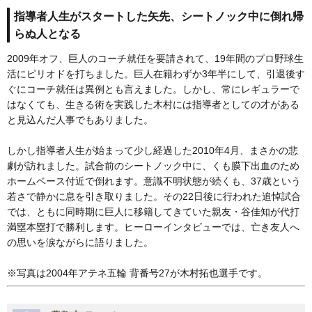
指導者人生がスタートした矢先、シートノック中に倒れ帰
らぬ人となる
2009年オフ、巨人のコーチ就任を要請されて、19年間のプロ野球生
活にピリオドを打ちました。巨人在籍わずか3年半にして、引退後す
ぐにコーチ就任は異例とも言えました。しかし、常にレギュラーで
はなくても、生きる術を実践した木村には指導者としての才がある
と見込んだ人事でもありました。
しかし指導者人生が始まって少し経過した2010年4月、まさかの悲
劇が訪れました。試合前のシートノック中に、くも膜下出血のため
ホームベース付近で倒れます。意識不明状態が続くも、37歳という
若さで静かに息を引き取りました。その22日後に行われた追悼試合
では、ともに同時期に巨人に移籍してきていた親友・谷佳知が代打
満塁本塁打で勝利します。ヒーローインタビューでは、亡き友人へ
の思いを涙ながらに語りました。
※写真は2004年アテネ五輪 背番号27が木村拓也選手です。