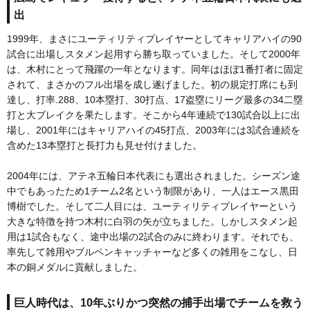
出
1999年、まさにユーティリティプレイヤーとしてキャリアハイの90
試合に出場しスタメン起用すら勝ち取っていました。そして2000年
は、木村にとって飛躍の一年となります。同年はほぼ1番打者に固定
されて、まさかのフル出場を成し遂げました。初の規定打席にも到
達し、打率.288、10本塁打、30打点、17盗塁にリーグ最多の34二塁
打と大ブレイクを果たします。そこから4年連続で130試合以上に出
場し、2001年にはキャリアハイの45打点、2003年には3試合連続を
含めた13本塁打と長打力も見せ付けました。
2004年には、アテネ五輪日本代表にも選出されました。シーズン途
中でもあったため1チーム2名という制限があり、一人はエース黒田
博樹でした。そして二人目には、ユーティリティプレイヤーという
大きな特徴を持つ木村に白羽の矢が立ちました。しかしスタメン起
用は1試合もなく、途中出場の2試合のみに終わります。それでも、
率先して雑用やブルペンキャッチャーなど多くの雑用をこなし、日
本の銅メダルに貢献しました。
巨人時代は、10年ぶりかつ突然の捕手出場でチームを救う