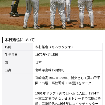
木村拓也について
名前
木村拓也（キムラタクヤ）
生年月日
1972年4月15日
国
日本
出身
宮崎県宮崎郡田野町
宮崎南高1年の1988年、補欠として夏の甲子
園に出場。高校通算30本塁打をマーク。
1991年ドラフト外で日ハムに入団。1994年
一軍に定着できないままトレードで広島に移
籍。二軍時代の1995年にスイッチヒッター