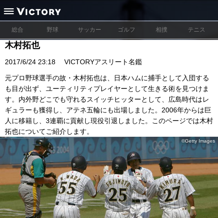
総合
野球
サッカー
ゴルフ
相撲
テニス
木村拓也
2017/6/24 23:18
VICTORYアスリート名鑑
元プロ野球選手の故・木村拓也は、日本ハムに捕手として入団する
も目が出ず、ユーティリティプレイヤーとして生きる術を見つけま
す。内外野どこでも守れるスイッチヒッターとして、広島時代はレ
ギュラーも獲得し、アテネ五輪にも出場しました。2006年からは巨
人に移籍し、3連覇に貢献し現役引退しました。このページでは木村
拓也についてご紹介します。
©Getty Images