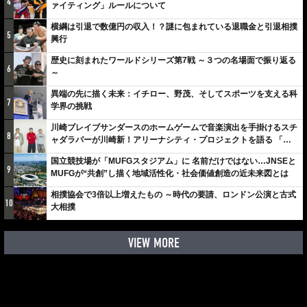
4
ァイティング」ルールについて
横綱は引退で数億円の収入！？謎に包まれている退職金と引退相撲
5
興行
歴史に刻まれたワールドシリーズ第7戦 ～３つの名場面で振り返る
6
～
異端の先に描く未来：イチロー、野茂、そしてスポーツを支える科
7
学界の挑戦
川崎ブレイブサンダースのホームゲームで音楽演出を手掛けるスチ
8
ャダラパーが川崎新！アリーナシティ・プロジェクトを語る 「楽
しみでしかないでしょ。川崎は、ずっと成長曲線だから」
国立競技場が「MUFGスタジアム」に 名前だけではない…JNSEと
9
MUFGが“共創”し描く地域活性化・社会価値創造の近未来図とは
相撲協会で3倍以上増えたもの ～時代の要請、ロンドン公演と古式
10
大相撲
VIEW MORE