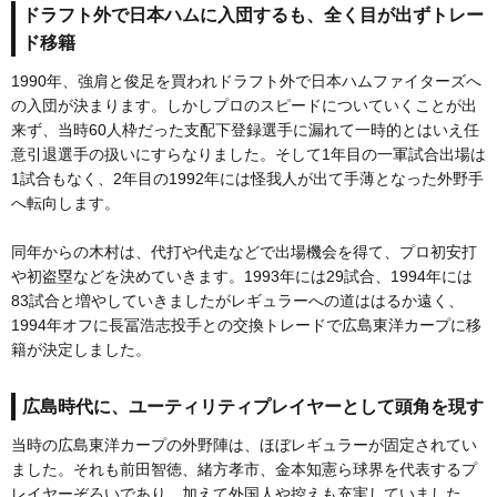
ドラフト外で日本ハムに入団するも、全く目が出ずトレー
ド移籍
1990年、強肩と俊足を買われドラフト外で日本ハムファイターズへ
の入団が決まります。しかしプロのスピードについていくことが出
来ず、当時60人枠だった支配下登録選手に漏れて一時的とはいえ任
意引退選手の扱いにすらなりました。そして1年目の一軍試合出場は
1試合もなく、2年目の1992年には怪我人が出て手薄となった外野手
へ転向します。
同年からの木村は、代打や代走などで出場機会を得て、プロ初安打
や初盗塁などを決めていきます。1993年には29試合、1994年には
83試合と増やしていきましたがレギュラーへの道ははるか遠く、
1994年オフに長冨浩志投手との交換トレードで広島東洋カープに移
籍が決定しました。
広島時代に、ユーティリティプレイヤーとして頭角を現す
当時の広島東洋カープの外野陣は、ほぼレギュラーが固定されてい
ました。それも前田智徳、緒方孝市、金本知憲ら球界を代表するプ
レイヤーぞろいであり、加えて外国人や控えも充実していました。