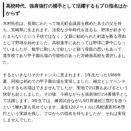
高校時代、強肩強打の捕手として活躍するもプロ指名はか
からず
木村拓也は、長期にわたって地元町会議員を務めた名士の父を持
ち、宮崎県に生まれます。活発な少年時代を送るも、野球が好きで
たまらないという子供ではなく、父親に勧められた剣道を断る理由
として野球を始めました。高校進学にあたっては野球に夢中になっ
ていましたが、勉学に勤しんで欲しいと願う母親の思いもあって、
進学校であり甲子園出場の可能性のあった宮崎南高校を選択しまし
た。
するといきなりそのチャンスに恵まれます。1年生だった1988年
夏、同校は初めての甲子園出場を実現しました。補欠としてベンチ
入りするも出場はできませんでしたが、聖地での1勝もあげるという
快挙も起こしました。その後、小柄ながらも強肩強打の4番捕手とし
て活躍します。3年生では、練習試合ながら5打席連続三塁打を放つ
という離れ業も見せています。遠投120メートルに高校通算35本塁
打という実績を残し、プロからの指名を待ちましたが、それは実現
しませんでした。