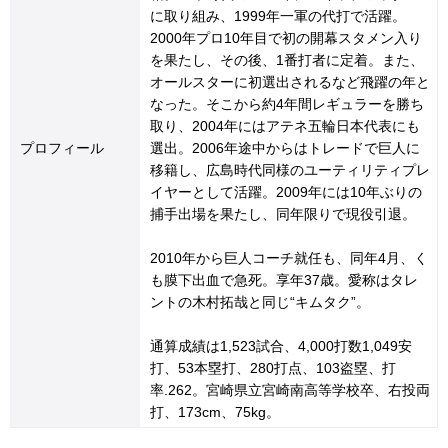
に取り組み、1999年一軍の代打で活躍。
2000年プロ10年目で初の開幕スタメン入り
を果たし、その後、1番打者に定着。また、
オールスターに初選出されるなど飛躍の年と
なった。そこから約4年間レギュラーを勝ち
取り、2004年にはアテネ五輪日本代表にも
プロフィール
選出。2006年途中からはトレードで巨人に
移籍し、広島時代同様のユーティリティプレ
イヤーとして活躍。2009年には10年ぶりの
捕手出場を果たし、同年限りで現役引退。
2010年から巨人コーチ就任も、同年4月、く
も膜下出血で急死。享年37歳。愛称はタレ
ントの木村拓哉と同じ“キムタク”。
通算成績は1,523試合、4,000打数1,049安
打、53本塁打、280打点、103盗塁、打
率.262。宮崎県立宮崎南高等学校卒、右投両
打、173cm、75kg。