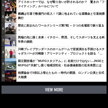
アイスホッケーでは、なぜ殴り合いが許されるのか？ 驚きの「フ
4
ァイティング」ルールについて
横綱は引退で数億円の収入！？謎に包まれている退職金と引退相撲
5
興行
歴史に刻まれたワールドシリーズ第7戦 ～３つの名場面で振り返る
6
～
異端の先に描く未来：イチロー、野茂、そしてスポーツを支える科
7
学界の挑戦
川崎ブレイブサンダースのホームゲームで音楽演出を手掛けるスチ
8
ャダラパーが川崎新！アリーナシティ・プロジェクトを語る 「楽
しみでしかないでしょ。川崎は、ずっと成長曲線だから」
国立競技場が「MUFGスタジアム」に 名前だけではない…JNSEと
9
MUFGが“共創”し描く地域活性化・社会価値創造の近未来図とは
相撲協会で3倍以上増えたもの ～時代の要請、ロンドン公演と古式
10
大相撲
VIEW MORE