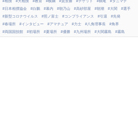
#相撲
#大相撲
#教育
#横綱
#貴景勝
#チケット
#鶴竜
#タニマチ
#日本相撲協会
#白鵬
#幕内
#朝乃山
#高砂部屋
#朝潮
#大関
#選手
#新型コロナウイルス
#照ノ富士
#コンプライアンス
#引退
#先発
#春場所
#インタビュー
#アマチュア
#力士
#八角理事長
#角界
#両国国技館
#初場所
#夏場所
#優勝
#九州場所
#大関霧島
#霧島