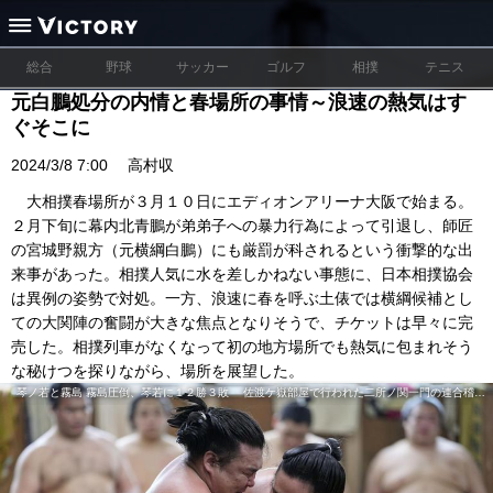
総合
野球
サッカー
ゴルフ
相撲
テニス
元白鵬処分の内情と春場所の事情～浪速の熱気はす
ぐそこに
2024/3/8 7:00
高村収
大相撲春場所が３月１０日にエディオンアリーナ大阪で始まる。
２月下旬に幕内北青鵬が弟弟子への暴力行為によって引退し、師匠
の宮城野親方（元横綱白鵬）にも厳罰が科されるという衝撃的な出
来事があった。相撲人気に水を差しかねない事態に、日本相撲協会
は異例の姿勢で対処。一方、浪速に春を呼ぶ土俵では横綱候補とし
ての大関陣の奮闘が大きな焦点となりそうで、チケットは早々に完
売した。相撲列車がなくなって初の地方場所でも熱気に包まれそう
な秘けつを探りながら、場所を展望した。
琴ノ若と霧島 霧島圧倒、琴若に１２勝３敗 佐渡ケ嶽部屋で行われた二所ノ関一門の連合稽古で相撲を取る琴ノ若（右）と霧島＝大阪府松原市 ©️共同通信