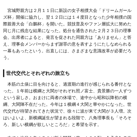
宮城野親方は２月１１日に新設の女子相撲大会「ドリームガール
ズ杯」開催に協力し、翌１２日には１４度目となった少年相撲の国
際親善大会「白鵬杯」を開いた。競技普及やファン層拡大に努めた
同じ月に残念な結果になった。処分を通告された２月２３日の理事
会。出席者によると、発言を促された同親方は「ありません」と答
え、理事会メンバーからまず謝罪の意を表すようにたしなめられる
一幕もあったという。出直しには、さまざまな意識改革が必要だろ
う。
世代交代とそれぞれの旅立ち
本筋の土俵に目を向けると、過渡期の進行が感じられる番付とな
った。１年前は横綱と大関がそれぞれ照ノ富士、貴景勝の一人ずつ
という寂しさ。おまけに両者の休場で、途中から昭和以降初の横
綱、大関陣不在だった。今年は１横綱４大関と華やかになった。世
代交代が待望されてきた状況で、徐々に波が来て大関が３人増。次
はいよいよ、新横綱誕生が望まれる段階で、八角理事長も「そろそ
ろ、新しい横綱が欲しいところだ」と希望を示す。