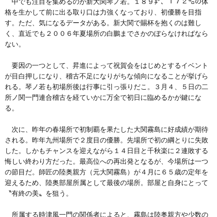
中でも注目を集めるのが新大関琴ノ若。１８９㌢、１７２㌔の体
格を生かして前に出る取り口は力強くなっており、初優勝を目指
す。ただ、気になるデータがある。新大関で賜杯を抱くのは難し
く、直近でも２００６年夏場所の白鵬までさかのぼらなければなら
ない。
要因の一つとして、昇進によって祝賀会をはじめとするイベント
が目白押しになり、稽古不足になりがちな傾向になることが挙げら
れる。琴ノ若も初場所後は行事に引っ張りだこ。３月４、５日の二
所ノ関一門連合稽古を経ていかに万全で初日に臨めるかが鍵にな
る。
次に、昨年の春場所で初制覇を果たした大関霧島に好成績が期待
される。昨年九州場所で２度目の優勝。先場所で初の綱とりに失敗
した。しかもチャンスを迎えながら１４日目と千秋楽に２連敗する
悔しい終わり方だった。最高位への再出発となるが、今場所は一つ
の節目だ。師匠の陸奥親方（元大関霧島）が４月に６５歳の定年を
迎えるため、陸奥部屋所属として最後の場所。部屋と自身にとって
〝有終の美〟を狙う。
所属する時津風一門の関係者によると、霧島は陸奥親方や少数の