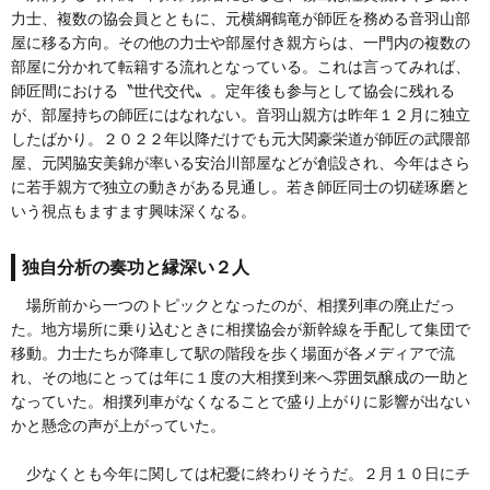
力士、複数の協会員とともに、元横綱鶴竜が師匠を務める音羽山部
屋に移る方向。その他の力士や部屋付き親方らは、一門内の複数の
部屋に分かれて転籍する流れとなっている。これは言ってみれば、
師匠間における〝世代交代〟。定年後も参与として協会に残れる
が、部屋持ちの師匠にはなれない。音羽山親方は昨年１２月に独立
したばかり。２０２２年以降だけでも元大関豪栄道が師匠の武隈部
屋、元関脇安美錦が率いる安治川部屋などが創設され、今年はさら
に若手親方で独立の動きがある見通し。若き師匠同士の切磋琢磨と
いう視点もますます興味深くなる。
独自分析の奏功と縁深い２人
場所前から一つのトピックとなったのが、相撲列車の廃止だっ
た。地方場所に乗り込むときに相撲協会が新幹線を手配して集団で
移動。力士たちが降車して駅の階段を歩く場面が各メディアで流
れ、その地にとっては年に１度の大相撲到来へ雰囲気醸成の一助と
なっていた。相撲列車がなくなることで盛り上がりに影響が出ない
かと懸念の声が上がっていた。
少なくとも今年に関しては杞憂に終わりそうだ。２月１０日にチ