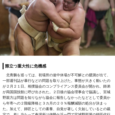
際立つ重大性に危機感
北青鵬を巡っては、初場所の途中休場が不可解との臆測が出て、
一部週刊誌が暴行などの問題を取り上げた。事態が大きく動いたの
が２月２１日。相撲協会のコンプライアンス委員会が開かれ、師弟
が両国国技館に呼び出された。２日後の協会理事会で協議し、宮城
野親方は問題を知りながら協会に報告しなかったなどとして委員か
ら年寄への２階級降格と３カ月の２０％報酬減額の処分が決まっ
た。加えて、師匠としての素養、自覚が著しく欠如しているとの裁
定で、差し当たって春場所は伊勢ケ浜一門で宮城野部屋の師匠代行