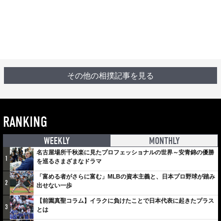
その他の相撲記事を見る
RANKING
WEEKLY
MONTHLY
名古屋場所千秋楽に見たプロフェッショナルの世界～安青錦の優勝
1
を巡るさまざまなドラマ
「富める者がさらに富む」MLBの資本主義と、日本プロ野球が踏み
2
出せない一歩
【前園真聖コラム】イラクに負けたことで日本代表に起きたプラス
3
とは