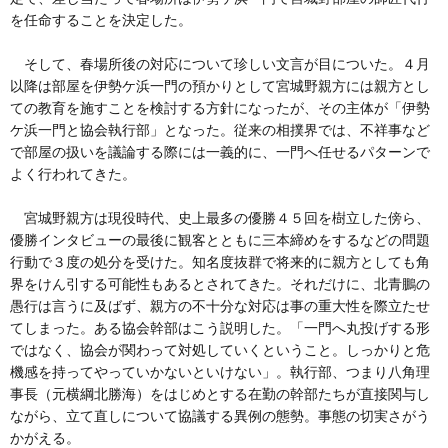
を任命することを決定した。
そして、春場所後の対応について珍しい文言が目についた。４月
以降は部屋を伊勢ケ浜一門の預かりとして宮城野親方には親方とし
ての教育を施すことを検討する方針になったが、その主体が「伊勢
ケ浜一門と協会執行部」となった。従来の相撲界では、不祥事など
で部屋の扱いを議論する際には一義的に、一門へ任せるパターンで
よく行われてきた。
宮城野親方は現役時代、史上最多の優勝４５回を樹立した傍ら、
優勝インタビューの最後に観客とともに三本締めをするなどの問題
行動で３度の処分を受けた。知名度抜群で将来的に親方としても角
界をけん引する可能性もあるとされてきた。それだけに、北青鵬の
愚行は言うに及ばず、親方の不十分な対応は事の重大性を際立たせ
てしまった。ある協会幹部はこう説明した。「一門へ丸投げする形
ではなく、協会が関わって対処していくということ。しっかりと危
機感を持ってやっていかないといけない」。執行部、つまり八角理
事長（元横綱北勝海）をはじめとする在勤の幹部たちが直接関与し
ながら、立て直しについて協議する異例の態勢。事態の切実さがう
かがえる。