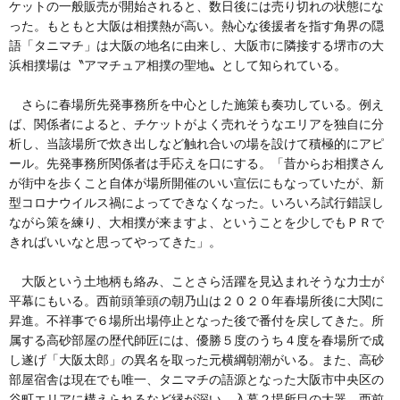
ケットの一般販売が開始されると、数日後には売り切れの状態にな
った。もともと大阪は相撲熱が高い。熱心な後援者を指す角界の隠
語「タニマチ」は大阪の地名に由来し、大阪市に隣接する堺市の大
浜相撲場は〝アマチュア相撲の聖地〟として知られている。
さらに春場所先発事務所を中心とした施策も奏功している。例え
ば、関係者によると、チケットがよく売れそうなエリアを独自に分
析し、当該場所で炊き出しなど触れ合いの場を設けて積極的にアピ
ール。先発事務所関係者は手応えを口にする。「昔からお相撲さん
が街中を歩くこと自体が場所開催のいい宣伝にもなっていたが、新
型コロナウイルス禍によってできなくなった。いろいろ試行錯誤し
ながら策を練り、大相撲が来ますよ、ということを少しでもＰＲで
きればいいなと思ってやってきた」。
大阪という土地柄も絡み、ことさら活躍を見込まれそうな力士が
平幕にもいる。西前頭筆頭の朝乃山は２０２０年春場所後に大関に
昇進。不祥事で６場所出場停止となった後で番付を戻してきた。所
属する高砂部屋の歴代師匠には、優勝５度のうち４度を春場所で成
し遂げ「大阪太郎」の異名を取った元横綱朝潮がいる。また、高砂
部屋宿舎は現在でも唯一、タニマチの語源となった大阪市中央区の
谷町エリアに構えられるなど縁が深い。入幕２場所目の大器、西前