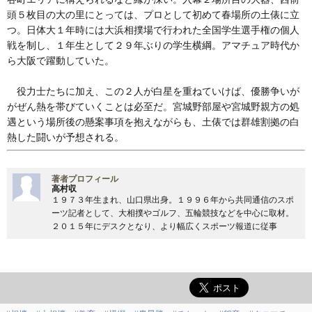
頭５枚目の大の里にとっては、プロとして初めて春場所の土俵に立
つ。日体大１年時には大浜相撲場で行われた全国学生選手権の個人
戦を制し、１年生として２９年ぶりの学生横綱。アマチュア時代か
ら大阪で躍動していた。
役力士たちに加え、この２人が白星を重ねていけば、優勝争いが
がぜん熱を帯びていくことは必至だ。宮城野部屋や宮城野親方の処
遇という場所後の懸案事項を抱えながらも、土俵では群雄割拠の白
熱した闘いが予想される。
著者プロフィール
高村収
１９７３年生まれ、山口県出身。１９９６年から共同通信のスポ
ーツ記者として、大相撲やゴルフ、五輪競技などを中心に取材。
２０１５年にデスクとなり、より幅広くスポーツ報道に従事