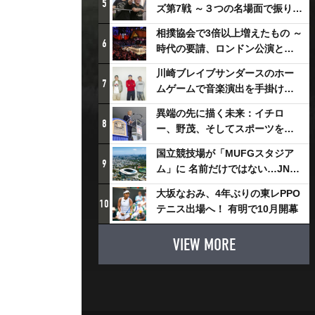
5
ズ第7戦 ～３つの名場面で振り返
る～
相撲協会で3倍以上増えたもの ～
6
時代の要請、ロンドン公演と古
式大相撲
川崎ブレイブサンダースのホー
7
ムゲームで音楽演出を手掛ける
スチャダラパーが川崎新！アリ
異端の先に描く未来：イチロ
ーナシティ・プロジェクトを語
8
ー、野茂、そしてスポーツを支
る 「楽しみでしかないでしょ。
える科学界の挑戦
川崎は、ずっと成長曲線だか
国立競技場が「MUFGスタジア
9
ら」
ム」に 名前だけではない…JNSE
とMUFGが“共創”し描く地域活
大坂なおみ、4年ぶりの東レPPO
性化・社会価値創造の近未来図
10
テニス出場へ！ 有明で10月開幕
とは
VIEW MORE