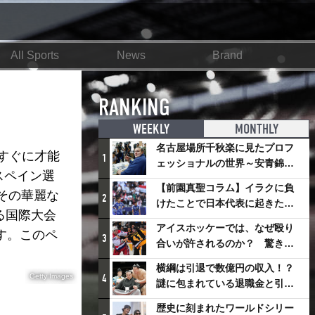
All Sports
News
Brand
RANKING
WEEKLY
MONTHLY
名古屋場所千秋楽に見たプロフ
すぐに才能
1
ェッショナルの世界～安青錦の
スペイン選
優勝を巡るさまざまなドラマ
【前園真聖コラム】イラクに負
その華麗な
2
けたことで日本代表に起きたプ
る国際大会
ラスとは
アイスホッケーでは、なぜ殴り
す。このペ
3
合いが許されるのか？ 驚きの
「ファイティング」ルールにつ
横綱は引退で数億円の収入！？
いて
Getty Images
4
謎に包まれている退職金と引退
相撲興行
歴史に刻まれたワールドシリー