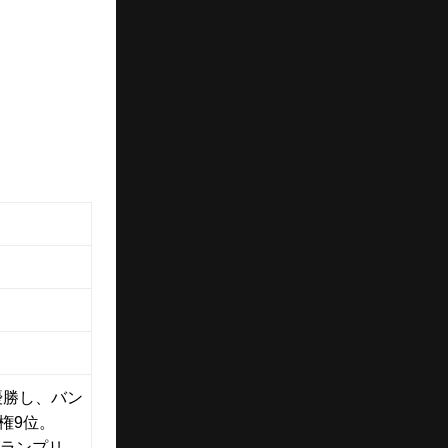
優勝し、バン
権9位。
グランプリ