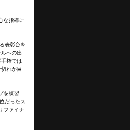
心な指導に
なる表彰台を
ナルへの出
選手権では
ナ切れが目
プを練習
2位だったス
リファイナ