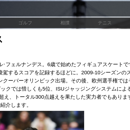
ゴルフ
相撲
テニス
ス
ル･フェルナンデス。6歳で始めたフィギュアスケートで
駕するスコアを記録するほどに。2009-10シーズンの
ンクーバーオリンピック出場。その後、欧州選手権では
ックでは惜しくも5位、ISUジャッジングシステムによ
点超え、トータル300点越えを果たした実力者でもありま
ご紹介します。