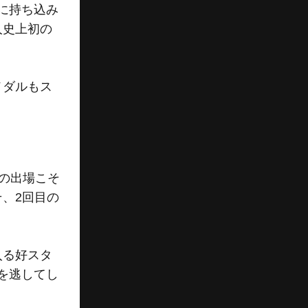
に持ち込み
人史上初の
メダルもス
への出場こそ
、2回目の
入る好スタ
を逃してし