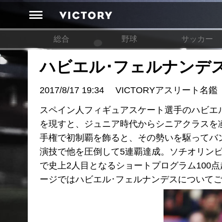
総合
野球
サッカー
ハビエル･フェルナンデ
2017/8/17 19:34
VICTORYアスリート名鑑
スペイン人フィギュアスケート選手のハビエ
を現すと、ジュニア時代からシニアクラスを凌
手権で初制覇を飾ると、その勢いを駆ってバ
演技で他を圧倒して5連覇達成。ソチオリンピ
で史上2人目となるショートプログラム100
ージではハビエル･フェルナンデスについて