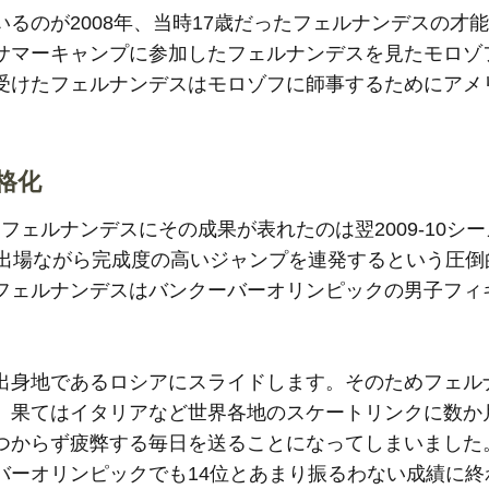
るのが2008年、当時17歳だったフェルナンデスの才
サマーキャンプに参加したフェルナンデスを見たモロゾ
受けたフェルナンデスはモロゾフに師事するためにアメ
格化
ェルナンデスにその成果が表れたのは翌2009-10シ
初出場ながら完成度の高いジャンプを連発するという圧倒
フェルナンデスはバンクーバーオリンピックの男子フィ
出身地であるロシアにスライドします。そのためフェル
、果てはイタリアなど世界各地のスケートリンクに数か
つからず疲弊する毎日を送ることになってしまいました
バーオリンピックでも14位とあまり振るわない成績に終