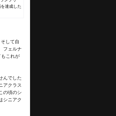
覇を達成した
。
、そして自
、フェルナ
てもこれが
せんでした
ニアクラス
この頃のシ
はシニアク