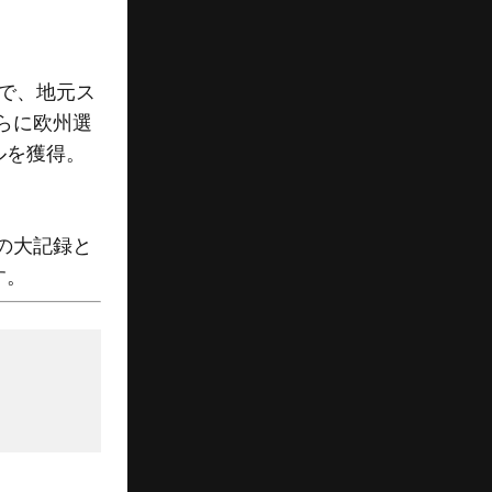
調で、地元ス
らに欧州選
ルを獲得。
の大記録と
す。