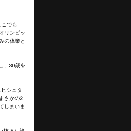
ここでも
季オリンピッ
のみの偉業と
し、30歳を
ペヒシュタ
まさかの2
てしまいま