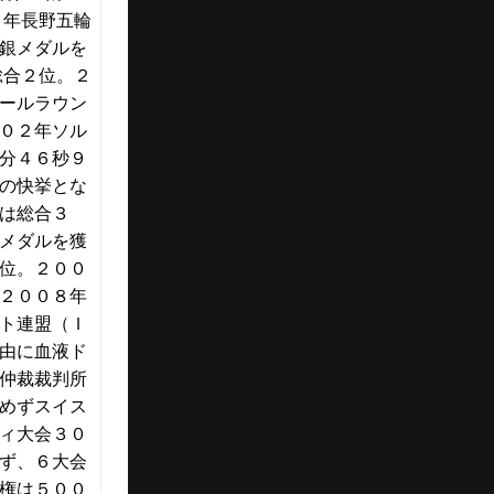
８年長野五輪
銀メダルを
総合２位。２
ールラウン
０２年ソル
分４６秒９
の快挙とな
は総合３
メダルを獲
位。２００
２００８年
ト連盟（Ｉ
由に血液ド
仲裁裁判所
めずスイス
ィ大会３０
ず、６大会
権は５００