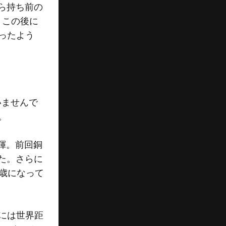
ら持ち前の
。この後に
ったよう
いませんで
。
揮。前回銅
た。さらに
2歳になって
には世界距