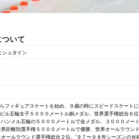
について
ヒシュタイン
らフィギュアスケートを始め、９歳の時にスピードスケートに
ビル五輪女子５０００メートル銅メダル、世界選手権総合６位
レハンメル五輪の５０００メートルで金メダル、３０００メー
世界距離別選手権５０００メートルで優勝、世界オールラウン
界オールラウンド選手権総合２位。’９７〜９８年シーズンのＷ