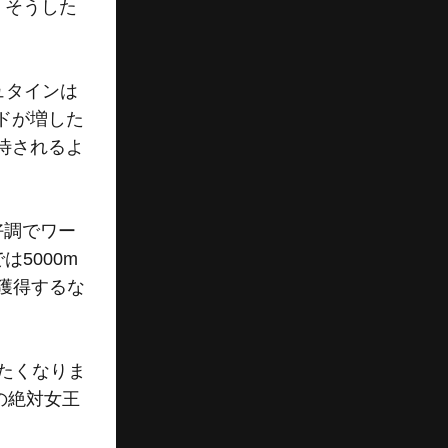
、そうした
ュタインは
ドが増した
待されるよ
好調でワー
5000m
獲得するな
たくなりま
の絶対女王