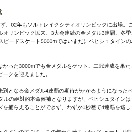
成
ず、02年もソルトレイクシティオリンピックに出場。
メルオリンピック以来、3大会連続の金メダル3連覇。冬
スピードスケート5000mではいまだにペヒシュタイン
かった3000mでも金メダルをゲット。二冠達成を果た
ピークを迎えました。
未到となる金メダル4連覇の期待がかかるようになった
メダルの絶対的本命候補となりますが、ペヒシュタインは
ズを捕らえることができず、わずか1秒差で4連覇を逃し