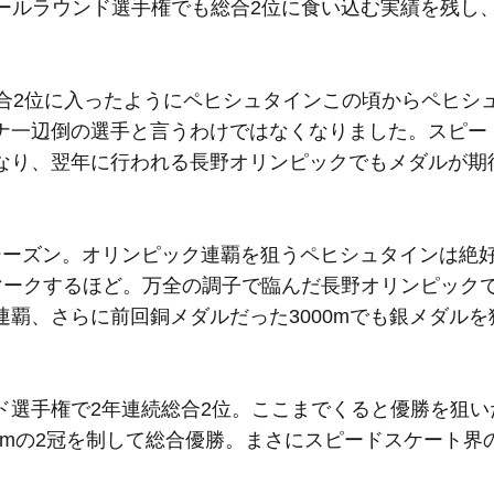
オールラウンド選手権でも総合2位に食い込む実績を残し
総合2位に入ったようにペヒシュタインこの頃からペヒシ
ナ一辺倒の選手と言うわけではなくなりました。スピー
なり、翌年に行われる長野オリンピックでもメダルが期
8シーズン。オリンピック連覇を狙うペヒシュタインは絶
マークするほど。万全の調子で臨んだ長野オリンピックでは
覇、さらに前回銅メダルだった3000mでも銀メダルを
ド選手権で2年連続総合2位。ここまでくると優勝を狙い
000mの2冠を制して総合優勝。まさにスピードスケート界