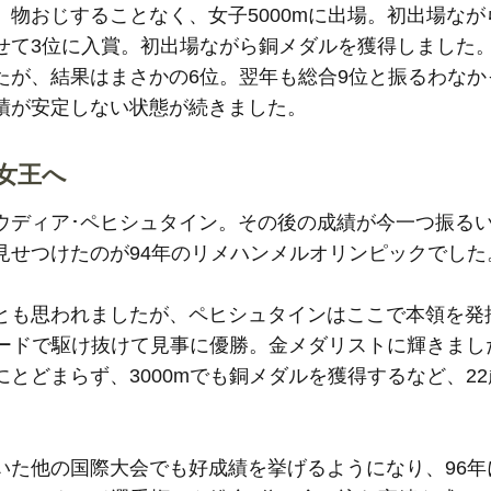
物おじすることなく、女子5000mに出場。初出場なが
せて3位に入賞。初出場ながら銅メダルを獲得しました
たが、結果はまさかの6位。翌年も総合9位と振るわなか
績が安定しない状態が続きました。
女王へ
ウディア･ペヒシュタイン。その後の成績が今一つ振る
見せつけたのが94年のリメハンメルオリンピックでした
とも思われましたが、ペヒシュタインはここで本領を発
ピードで駆け抜けて見事に優勝。金メダリストに輝きまし
とどまらず、3000mでも銅メダルを獲得するなど、2
。
いた他の国際大会でも好成績を挙げるようになり、96年