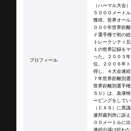
（ハーマル大会）
５０００メートル
獲得。世界オール
０００年世界距離
ド選手権で初の総
トレークシティ五
１の世界記録をマ
った。２００３年
プロフィール
位。２００６年ト
得し、４大会連続
７年世界距離別選
世界距離別選手権
ＳＵ）は、血液検
ーピングをしてい
（ＣＡＳ）に異議
連邦裁判所に訴え
００メートルに出
連続出場は叶わな