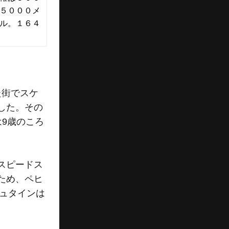
５０００メ
ル。１６４
た街でスケ
した。その
9歳のころ
スピードス
ため、ペヒ
シュタインは