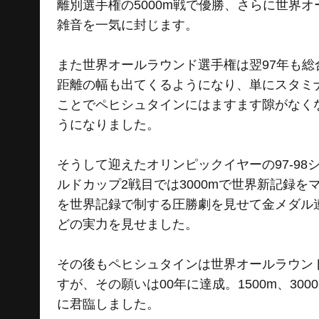
離別選手権の5000m戦で優勝、さらに世界
雑音を一気に封じます。
また世界オールラウンド選手権は翌97年も
距離の幅も出てくるようになり、単にスタミ
ことでペヒシュタインにはますます隙がなく
うになりました。
そうして迎えたオリンピックイヤーの97-9
ルドカップ2戦目では3000mで世界新記録を
を世界記録で制する圧勝劇を見せて金メダル連
どの実力を見せました。
その後もペヒシュタインは世界オールラウン
すが、その願いは00年に達成。1500m、3
に君臨しました。