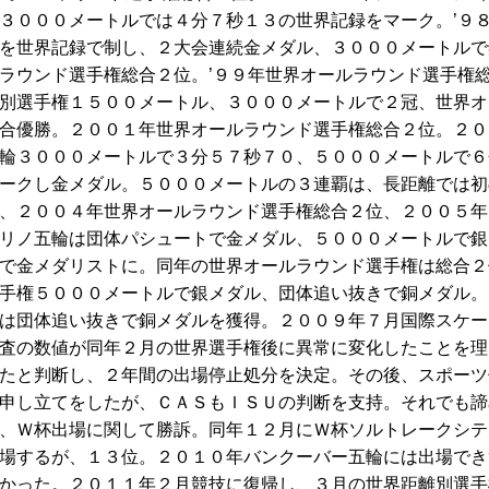
３０００メートルでは４分７秒１３の世界記録をマーク。’９
を世界記録で制し、２大会連続金メダル、３０００メートルで
ラウンド選手権総合２位。’９９年世界オールラウンド選手権
別選手権１５００メートル、３０００メートルで２冠、世界オ
合優勝。２００１年世界オールラウンド選手権総合２位。２０
輪３０００メートルで３分５７秒７０、５０００メートルで６
ークし金メダル。５０００メートルの３連覇は、長距離では初
、２００４年世界オールラウンド選手権総合２位、２００５年
リノ五輪は団体パシュートで金メダル、５０００メートルで銀
で金メダリストに。同年の世界オールラウンド選手権は総合２
手権５０００メートルで銀メダル、団体追い抜きで銅メダル。
は団体追い抜きで銅メダルを獲得。２００９年７月国際スケー
査の数値が同年２月の世界選手権後に異常に変化したことを理
たと判断し、２年間の出場停止処分を決定。その後、スポーツ
申し立てをしたが、ＣＡＳもＩＳＵの判断を支持。それでも諦
、Ｗ杯出場に関して勝訴。同年１２月にＷ杯ソルトレークシテ
場するが、１３位。２０１０年バンクーバー五輪には出場でき
かった。２０１１年２月競技に復帰し、３月の世界距離別選手