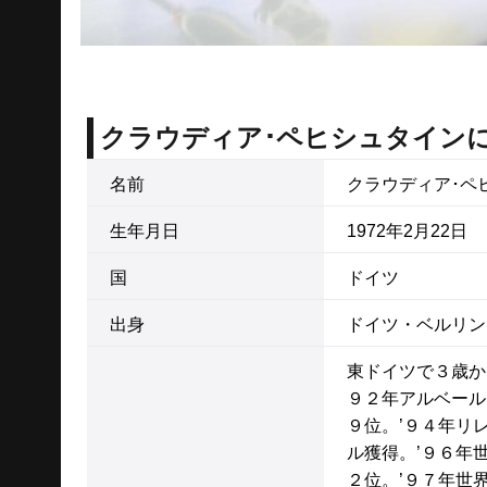
クラウディア･ペヒシュタイン
名前
クラウディア･ペ
生年月日
1972年2月22日
国
ドイツ
出身
ドイツ・ベルリン
東ドイツで３歳か
９２年アルベール
９位。’９４年リ
ル獲得。’９６年
２位。’９７年世