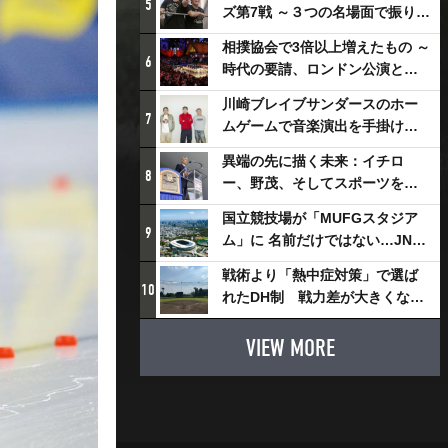
5
ズ第7戦 ～３つの名場面で振り返
る～
相撲協会で3倍以上増えたもの ～
6
時代の要請、ロンドン公演と古
式大相撲
川崎ブレイブサンダースのホー
7
ムゲームで音楽演出を手掛ける
スチャダラパーが川崎新！アリ
異端の先に描く未来：イチロ
ーナシティ・プロジェクトを語
8
ー、野茂、そしてスポーツを支
る 「楽しみでしかないでしょ。
える科学界の挑戦
川崎は、ずっと成長曲線だか
国立競技場が「MUFGスタジア
9
ら」
ム」に 名前だけではない…JNSE
とMUFGが“共創”し描く地域活
戦術より「熱中症対策」で選ば
性化・社会価値創造の近未来図
10
れたDH制 戦力差が大きくなる
とは
懸念も
VIEW MORE