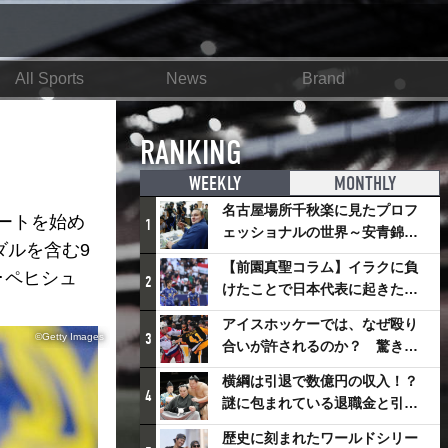
All Sports
News
Brand
RANKING
WEEKLY
MONTHLY
名古屋場所千秋楽に見たプロフ
ートを始め
1
ェッショナルの世界～安青錦の
ダルを含む9
優勝を巡るさまざまなドラマ
【前園真聖コラム】イラクに負
･ペヒシュ
2
けたことで日本代表に起きたプ
ラスとは
アイスホッケーでは、なぜ殴り
3
©Getty Images
合いが許されるのか？ 驚きの
「ファイティング」ルールにつ
横綱は引退で数億円の収入！？
いて
4
謎に包まれている退職金と引退
相撲興行
歴史に刻まれたワールドシリー