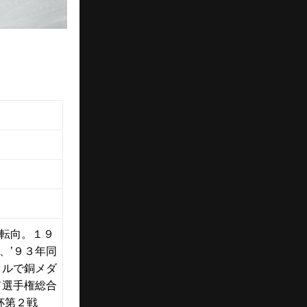
転向。１９
、’９３年同
トルで銅メダ
ド選手権総合
杯第２戦