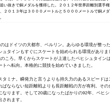
追い抜きで銅メダルを獲得した。２０１２年世界距離別選手権
、２０１３年は３０００メートルと５０００メートルで銅メダ
。
たのはドイツの大都市、ベルリン。あらゆる環境が整っ
シュタインもすぐにスケートを始められる環境がありま
歳のころ。早くからスケートが上達したペヒシュタインは
ートへ転向。本格的に競技を始めていきました。
スタミナ。瞬発力と言うよりも持久力のあるスピードは
ればならない短距離戦よりも長距離戦の方が有利。その
なります。そして20歳になったばかりの92年、ペヒ
出されます。