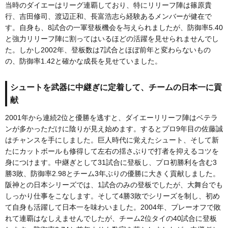
当時のダイエーはリーグ連覇しており、特にリリーフ陣は篠原貴
行、吉田修司、渡辺正和、長富浩志ら経験あるメンバーが健在で
す。自身も、8試合の一軍登板機会を与えられましたが、防御率5.40
と強力リリーフ陣に割ってはいるほどの活躍を見せられませんでし
た。しかし2002年、登板数は7試合とほぼ前年と変わらないもの
の、防御率1.42と確かな成長を見せていました。
シュートを武器に中継ぎに定着して、チームの日本一に貢
献
2001年から連続2位と優勝を逃すと、ダイエーリリーフ陣はベテラ
ンが多かっただけに陰りが見え始めます。するとプロ9年目の佐藤誠
はチャンスを手にしました。巨人時代に覚えたシュート、そして新
たにカットボールも修得して左右の揺さぶりで打者を抑えるコツを
身につけます。中継ぎとして31試合に登板し、プロ初勝利を含む3
勝3敗、防御率2.98とチーム3年ぶりの優勝に大きく貢献しました。
阪神との日本シリーズでは、1試合のみの登板でしたが、大舞台でも
しっかり仕事をこなします。そして4勝3敗でシリーズを制し、初め
て自身も活躍して日本一を味わいました。2004年、プレーオフで敗
れて連覇はなしえませんでしたが、チーム2位タイの40試合に登板