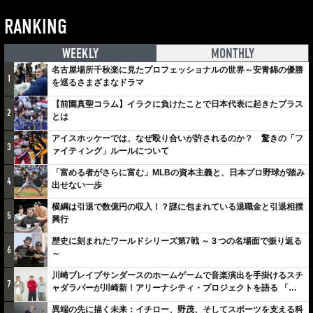
RANKING
WEEKLY
MONTHLY
名古屋場所千秋楽に見たプロフェッショナルの世界～安青錦の優勝
1
を巡るさまざまなドラマ
【前園真聖コラム】イラクに負けたことで日本代表に起きたプラス
2
とは
アイスホッケーでは、なぜ殴り合いが許されるのか？ 驚きの「フ
3
ァイティング」ルールについて
「富める者がさらに富む」MLBの資本主義と、日本プロ野球が踏み
4
出せない一歩
横綱は引退で数億円の収入！？謎に包まれている退職金と引退相撲
5
興行
歴史に刻まれたワールドシリーズ第7戦 ～３つの名場面で振り返る
6
～
川崎ブレイブサンダースのホームゲームで音楽演出を手掛けるスチ
7
ャダラパーが川崎新！アリーナシティ・プロジェクトを語る 「楽
しみでしかないでしょ。川崎は、ずっと成長曲線だから」
異端の先に描く未来：イチロー、野茂、そしてスポーツを支える科