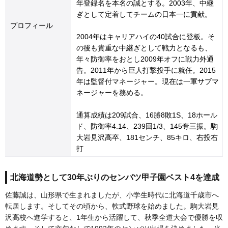
年登録名を本名の誠とする。2003年、中継
ぎとして定着してチームの日本一に貢献。
プロフィール
2004年はキャリアハイの40試合に登板。そ
の後も貴重な中継ぎとして戦力となるも、
年々防御率をおとし2009年オフに戦力外通
告。2011年から巨人打撃投手に就任。2015
年は監督付マネージャー。現在は一軍サブマ
ネージャーを務める。
通算成績は209試合、16勝8敗1S、18ホール
ド、防御率4.14、239回1/3、145奪三振。駒
大岩見沢高卒、181センチ、85キロ、右投右
打
北海道勢として30年ぶりのセンバツ甲子園ベスト4を達成
佐藤誠は、山形県で生まれましたが、小学生時代に北海道千歳市へ
転居します。そしてその頃から、軟式野球を始めました。駒大岩見
沢高校へ進学すると、1年生から活躍して、秋季全道大会で優勝を収