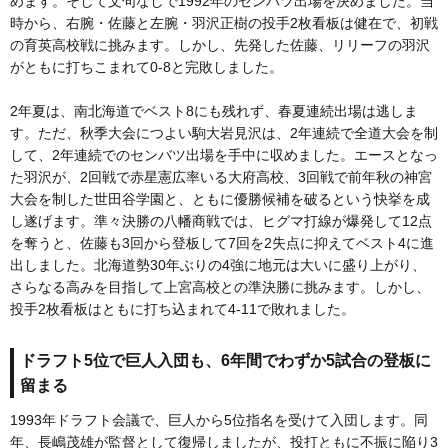
めます。そして文句なしで1992年のセンバツ出場を決めました。当
時から、右腕・佐藤と左腕・羽沢正樹の投手2枚看板は健在で、初戦
の育英高校戦に挑みます。しかし、先発した佐藤、リリーフの羽沢
がともに打ちこまれて0-8と完敗しました。
2年夏は、南北海道でベスト8にも残れず、春夏連続出場は逃しま
す。ただ、秋季大会につよい駒大岩見沢は、2年連続で全道大会を制
して、2年連続でのセンバツ出場を手中に収めました。エースとなっ
た羽沢が、2回戦で赤星憲広率いる大府高校、3回戦で前年秋の神宮
大会を制した世田谷学園と、ともに優勝候補を破るという快挙を成
し遂げます。準々決勝の八幡商戦では、ヒグマ打線が爆発して12点
を奪うと、佐藤も3回から登板して7回を2失点に抑えてベスト4に進
出しました。北海道勢30年ぶりの4強に地元は大いに盛り上がり、
さらなる高みを目指して上宮高校との準決勝に挑みます。しかし、
投手2枚看板はともに打ち込まれて4-11で敗れました。
ドラフト5位で巨人入団も、6年間でわずか5試合の登板に
留まる
1993年ドラフト会議で、巨人から5位指名を受けて入団します。同
年、長嶋茂雄が監督として復帰しましたが、投打ともに不振に陥り3