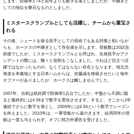
します。防御率3.74と前年よりも数字を落としましたが、中継ぎと
しての地位を磐石なものとしました。
ミスタースクランブルとしても活躍し、チームから重宝さ
れる
その後、シュートを操る投手としての宿命でもある肘痛と戦いなが
らも、ホークスの中継ぎとして存在感を示します。登板数は20試合
前後でしたが、ミスタースクランブルとも呼ばれ、先発投手がアク
シデントの際には、飄々と役割をこなしました。それほど目立つ活
躍ではなかったものの、なくてはならない存在となります。地元北
海道を本拠地とする日本ハムからは、佐藤誠を移籍させたいと毎年
オファーがありましたが、ホークスは離しませんでした。
2007年、当初は絶好調で防御率1点台でしたが、中盤から不調に陥
ると最終的には4.08まで数字を悪化させます。すると、そこから2年
連続でさらに数字を落とし、2009年には6.56という数字でシーズン
を終えました。2010年は、一軍登板から遠のきます。結局同年の登
板は一度も与えられず、オフに戦力外通告を受けました。