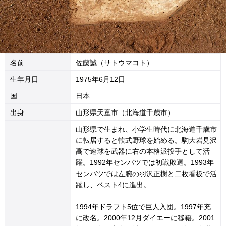
名前
佐藤誠（サトウマコト）
生年月日
1975年6月12日
国
日本
出身
山形県天童市（北海道千歳市）
山形県で生まれ、小学生時代に北海道千歳市
に転居すると軟式野球を始める。駒大岩見沢
高で速球を武器に右の本格派投手として活
躍。1992年センバツでは初戦敗退。1993年
センバツでは左腕の羽沢正樹と二枚看板で活
躍し、ベスト4に進出。
1994年ドラフト5位で巨人入団。1997年充
に改名。2000年12月ダイエーに移籍。2001