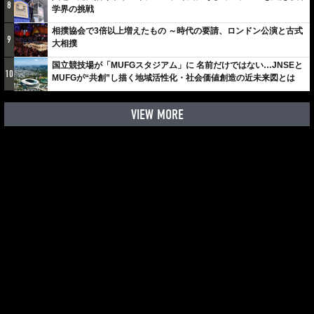
8
学界の挑戦
相撲協会で3倍以上増えたもの ～時代の要請、ロンドン公演と古式
9
大相撲
国立競技場が「MUFGスタジアム」に 名前だけではない…JNSEと
10
MUFGが“共創”し描く地域活性化・社会価値創造の近未来図とは
VIEW MORE