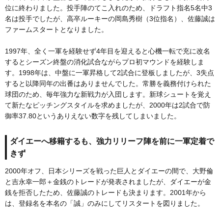
位に終わりました。投手陣のてこ入れのため、ドラフト指名5名中3
名は投手でしたが、高卒ルーキーの岡島秀樹（3位指名）、佐藤誠は
ファームスタートとなりました。
1997年、全く一軍を経験せず4年目を迎えると心機一転で充に改名
するとシーズン終盤の消化試合ながらプロ初マウンドを経験しま
す。1998年は、中盤に一軍昇格して2試合に登板しましたが、3失点
すると以降同年の出番はありませんでした。常勝を義務付けられた
球団のため、毎年強力な新戦力が入団します。新球シュートを覚え
て新たなピッチングスタイルを求めましたが、2000年は2試合で防
御率37.80というありえない数字を残してしまいました。
ダイエーへ移籍するも、強力リリーフ陣を前に一軍定着で
きず
2000年オフ、日本シリーズを戦った巨人とダイエーの間で、大野倫
と吉永幸一郎＋金銭のトレードが発表されましたが、ダイエーが金
銭を拒否したため、佐藤誠のトレードも決まります。2001年から
は、登録名を本名の「誠」のみにしてリスタートを図りました。