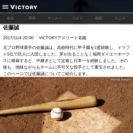
総合
野球
サッカー
ゴルフ
相撲
テニス
佐藤誠
2017/11/4 20:00
VICTORYアスリート名鑑
元プロ野球選手の佐藤誠は、高校時代に甲子園を2度経験し、ドラフ
ト5位で巨人に入団しました。芽が出ることなく福岡ダイエーホーク
スに移籍すると、中継ぎとして定着し日本一を経験しました。その
後も、地味ながらもチームに不可欠な投手として重宝されました。
このページでは佐藤誠についてご紹介します。
©Getty Images