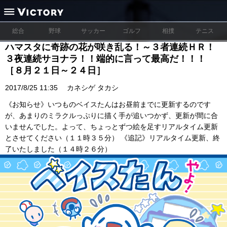
総合
野球
サッカー
ゴルフ
相撲
テニス
ハマスタに奇跡の花が咲き乱る！～３者連続ＨＲ！
３夜連続サヨナラ！！端的に言って最高だ！！！
［８月２１日～２４日］
2017/8/25 11:35
カネシゲ タカシ
《お知らせ》いつものベイスたんはお昼前までに更新するのです
が、あまりのミラクルっぷりに描く手が追いつかず、更新が間に合
いませんでした。よって、ちょっとずつ絵を足すリアルタイム更新
とさせてください（１１時３５分） 《追記》リアルタイム更新、終
了いたしました（１４時２６分）