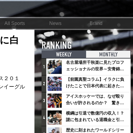
All Sports
News
Brand
に白
RANKING
WEEKLY
MONTHLY
名古屋場所千秋楽に見たプロフ
1
ェッショナルの世界～安青錦の
優勝を巡るさまざまなドラマ
ス２０１
【前園真聖コラム】イラクに負
2
けたことで日本代表に起きたプ
ンイーグル
ラスとは
アイスホッケーでは、なぜ殴り
3
合いが許されるのか？ 驚きの
「ファイティング」ルールにつ
横綱は引退で数億円の収入！？
いて
4
謎に包まれている退職金と引退
相撲興行
歴史に刻まれたワールドシリー