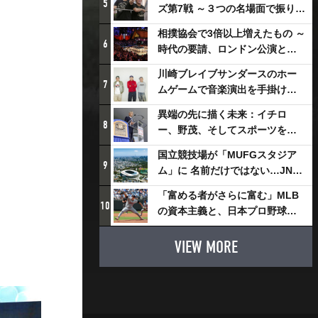
5
ズ第7戦 ～３つの名場面で振り返
る～
相撲協会で3倍以上増えたもの ～
6
時代の要請、ロンドン公演と古
式大相撲
川崎ブレイブサンダースのホー
7
ムゲームで音楽演出を手掛ける
スチャダラパーが川崎新！アリ
異端の先に描く未来：イチロ
ーナシティ・プロジェクトを語
8
ー、野茂、そしてスポーツを支
る 「楽しみでしかないでしょ。
える科学界の挑戦
川崎は、ずっと成長曲線だか
国立競技場が「MUFGスタジア
9
ら」
ム」に 名前だけではない…JNSE
とMUFGが“共創”し描く地域活
「富める者がさらに富む」MLB
性化・社会価値創造の近未来図
10
の資本主義と、日本プロ野球が
とは
踏み出せない一歩
VIEW MORE