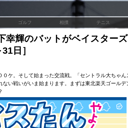
ゴルフ
相撲
テニス
下幸輝のバットがベイスターズ
31日］
００ケ。そして始まった交流戦。「セントラル大ちゃん
れない戦いがいま始まります。まずは東北楽天ゴールデ
？