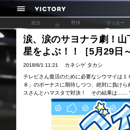
総合
野球
サッカー
涙、涙のサヨナラ劇！山
星をよぶ！！［5月29日～
2018/6/1 11:21
カネシゲ タカシ
テレビさん復活のために必要なシウマイは１
８」のボーナスに期待しつつ、絶対に負けら
スさんとハマスタで対決！ その結果は……