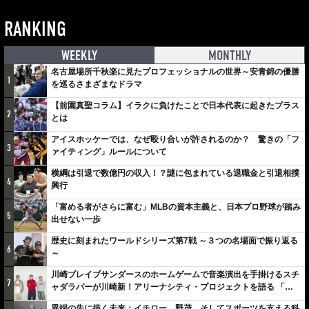
RANKING
WEEKLY
MONTHLY
名古屋場所千秋楽に見たプロフェッショナルの世界～安青錦の優勝
1
を巡るさまざまなドラマ
【前園真聖コラム】イラクに負けたことで日本代表に起きたプラス
2
とは
アイスホッケーでは、なぜ殴り合いが許されるのか？ 驚きの「フ
3
ァイティング」ルールについて
横綱は引退で数億円の収入！？謎に包まれている退職金と引退相撲
4
興行
「富める者がさらに富む」MLBの資本主義と、日本プロ野球が踏み
5
出せない一歩
歴史に刻まれたワールドシリーズ第7戦 ～３つの名場面で振り返る
6
～
川崎ブレイブサンダースのホームゲームで音楽演出を手掛けるスチ
7
ャダラパーが川崎新！アリーナシティ・プロジェクトを語る 「楽
しみでしかないでしょ。川崎は、ずっと成長曲線だから」
異端の先に描く未来：イチロー、野茂、そしてスポーツを支える科