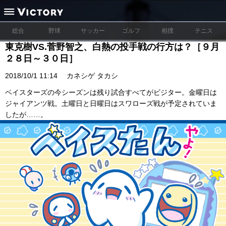
総合
野球
サッカー
ゴルフ
相撲
テニス
東克樹VS.菅野智之、白熱の投手戦の行方は？［９月
２８日～３０日］
2018/10/1 11:14
カネシゲ タカシ
ベイスターズの今シーズンは残り試合すべてがビジター。金曜日は
ジャイアンツ戦。土曜日と日曜日はスワローズ戦が予定されていま
したが……。