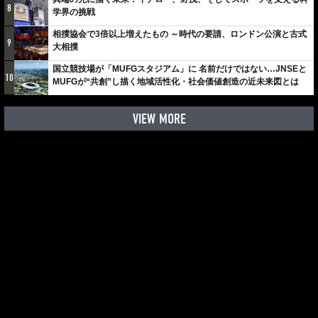
8
学界の挑戦
相撲協会で3倍以上増えたもの ～時代の要請、ロンドン公演と古式
9
大相撲
国立競技場が「MUFGスタジアム」に 名前だけではない…JNSEと
10
MUFGが“共創”し描く地域活性化・社会価値創造の近未来図とは
VIEW MORE