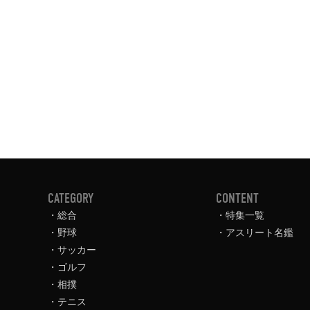
CATEGORY
CONTENT
総合
特集一覧
野球
アスリート名鑑
サッカー
ゴルフ
相撲
テニス