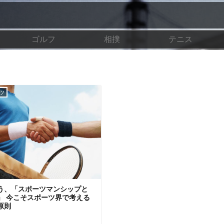
ゴルフ
相撲
テニス
ツ
う、「スポーツマンシップと
」 今こそスポーツ界で考える
原則