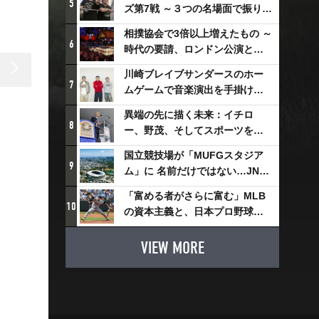
5
ズ第7戦 ～３つの名場面で振り返
る～
相撲協会で3倍以上増えたもの ～
6
時代の要請、ロンドン公演と古
式大相撲
川崎ブレイブサンダースのホー
7
ムゲームで音楽演出を手掛ける
スチャダラパーが川崎新！アリ
異端の先に描く未来：イチロ
ーナシティ・プロジェクトを語
8
ー、野茂、そしてスポーツを支
る 「楽しみでしかないでしょ。
える科学界の挑戦
川崎は、ずっと成長曲線だか
国立競技場が「MUFGスタジア
9
ら」
ム」に 名前だけではない…JNSE
とMUFGが“共創”し描く地域活
「富める者がさらに富む」MLB
性化・社会価値創造の近未来図
10
の資本主義と、日本プロ野球が
とは
踏み出せない一歩
VIEW MORE