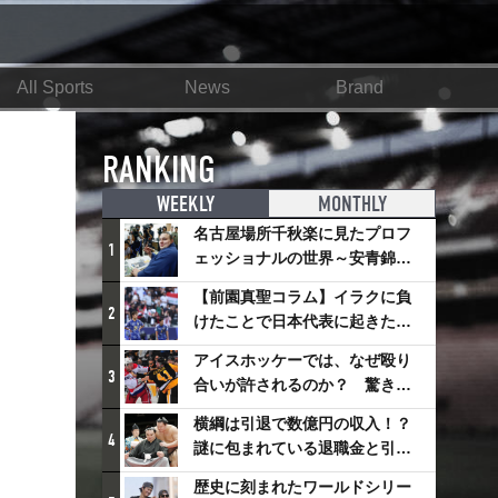
All Sports
News
Brand
RANKING
WEEKLY
MONTHLY
名古屋場所千秋楽に見たプロフ
1
ェッショナルの世界～安青錦の
優勝を巡るさまざまなドラマ
【前園真聖コラム】イラクに負
2
けたことで日本代表に起きたプ
ラスとは
アイスホッケーでは、なぜ殴り
3
合いが許されるのか？ 驚きの
「ファイティング」ルールにつ
横綱は引退で数億円の収入！？
いて
4
謎に包まれている退職金と引退
相撲興行
歴史に刻まれたワールドシリー