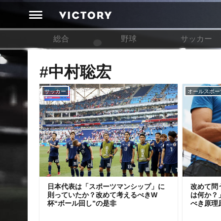
総合
野球
サッカー
#中村聡宏
サッカー
オールスポー
日本代表は「スポーツマンシップ」に
改めて問
則っていたか？改めて考えるべきW
は何か？
杯“ボール回し”の是非
べき原理