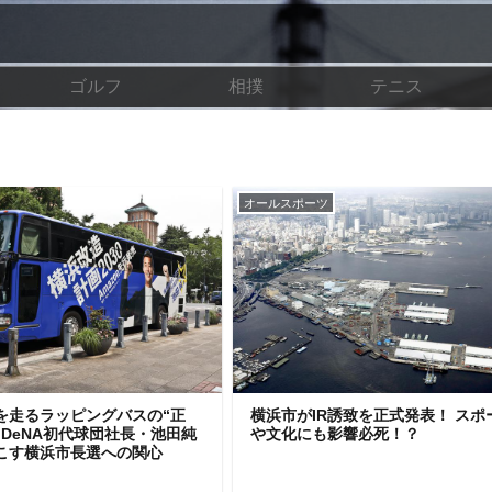
ゴルフ
相撲
テニス
オールスポーツ
を走るラッピングバスの“正
横浜市がIR誘致を正式発表！ スポ
 DeNA初代球団社長・池田純
や文化にも影響必死！？
こす横浜市長選への関心