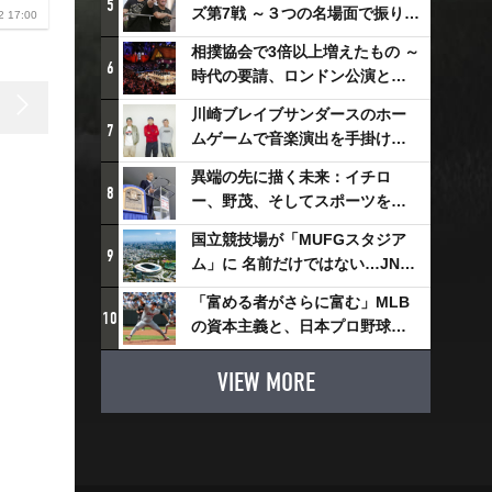
5
ズ第7戦 ～３つの名場面で振り返
2 17:00
る～
相撲協会で3倍以上増えたもの ～
6
時代の要請、ロンドン公演と古
式大相撲
川崎ブレイブサンダースのホー
7
ムゲームで音楽演出を手掛ける
スチャダラパーが川崎新！アリ
異端の先に描く未来：イチロ
ーナシティ・プロジェクトを語
8
ー、野茂、そしてスポーツを支
る 「楽しみでしかないでしょ。
える科学界の挑戦
川崎は、ずっと成長曲線だか
国立競技場が「MUFGスタジア
9
ら」
ム」に 名前だけではない…JNSE
とMUFGが“共創”し描く地域活
「富める者がさらに富む」MLB
性化・社会価値創造の近未来図
10
の資本主義と、日本プロ野球が
とは
踏み出せない一歩
VIEW MORE