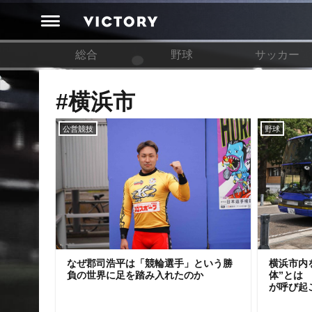
総合
野球
サッカー
#横浜市
公営競技
野球
なぜ郡司浩平は「競輪選手」という勝
横浜市内
負の世界に足を踏み入れたのか
体”とは
が呼び起