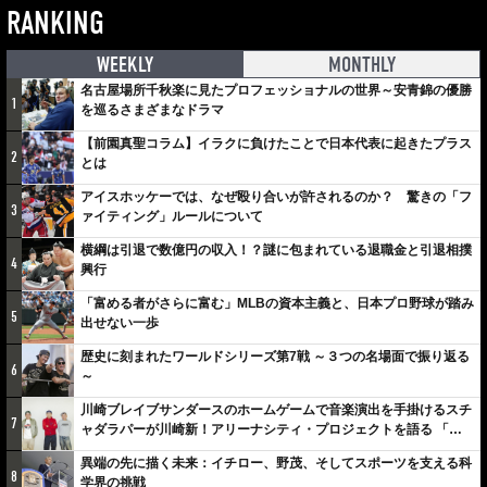
RANKING
WEEKLY
MONTHLY
名古屋場所千秋楽に見たプロフェッショナルの世界～安青錦の優勝
1
を巡るさまざまなドラマ
【前園真聖コラム】イラクに負けたことで日本代表に起きたプラス
2
とは
アイスホッケーでは、なぜ殴り合いが許されるのか？ 驚きの「フ
3
ァイティング」ルールについて
横綱は引退で数億円の収入！？謎に包まれている退職金と引退相撲
4
興行
「富める者がさらに富む」MLBの資本主義と、日本プロ野球が踏み
5
出せない一歩
歴史に刻まれたワールドシリーズ第7戦 ～３つの名場面で振り返る
6
～
川崎ブレイブサンダースのホームゲームで音楽演出を手掛けるスチ
7
ャダラパーが川崎新！アリーナシティ・プロジェクトを語る 「楽
しみでしかないでしょ。川崎は、ずっと成長曲線だから」
異端の先に描く未来：イチロー、野茂、そしてスポーツを支える科
8
学界の挑戦