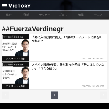
総合
野球
サッカー
ゴルフ
相撲
テニス
##FuerzaVerdinegr
「郷に入れば郷に従え」17歳のチームメートに頭を叩
サッカー
かれる？
VICTORY
2021/6/8 12:01
スペイン移籍0年目、勝ち取った昇格 「努力はしていな
サッカー
い」「ゴミを拾う」
VICTORY
2021/6/8 12:00
1