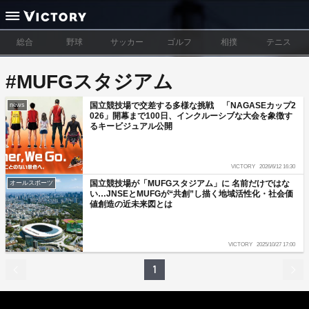
総合
野球
サッカー
ゴルフ
相撲
テニス
#MUFGスタジアム
国立競技場で交差する多様な挑戦 「NAGASEカップ2
news
026」開幕まで100日、インクルーシブな大会を象徴す
るキービジュアル公開
VICTORY
2026/6/12 16:30
国立競技場が「MUFGスタジアム」に 名前だけではな
オールスポーツ
い…JNSEとMUFGが“共創”し描く地域活性化・社会価
値創造の近未来図とは
VICTORY
2025/10/27 17:00
1