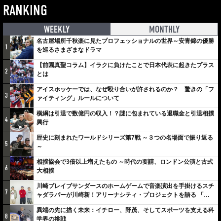
RANKING
WEEKLY
MONTHLY
名古屋場所千秋楽に見たプロフェッショナルの世界～安青錦の優勝
1
を巡るさまざまなドラマ
【前園真聖コラム】イラクに負けたことで日本代表に起きたプラス
2
とは
アイスホッケーでは、なぜ殴り合いが許されるのか？ 驚きの「フ
3
ァイティング」ルールについて
横綱は引退で数億円の収入！？謎に包まれている退職金と引退相撲
4
興行
歴史に刻まれたワールドシリーズ第7戦 ～３つの名場面で振り返る
5
～
相撲協会で3倍以上増えたもの ～時代の要請、ロンドン公演と古式
6
大相撲
川崎ブレイブサンダースのホームゲームで音楽演出を手掛けるスチ
7
ャダラパーが川崎新！アリーナシティ・プロジェクトを語る 「楽
しみでしかないでしょ。川崎は、ずっと成長曲線だから」
異端の先に描く未来：イチロー、野茂、そしてスポーツを支える科
8
学界の挑戦