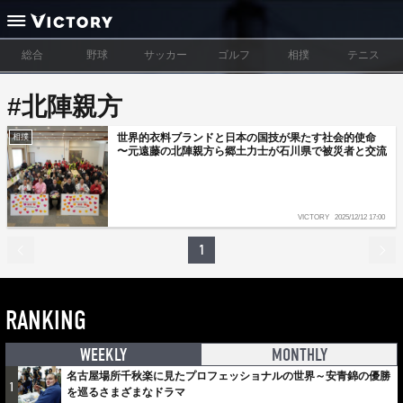
総合
野球
サッカー
ゴルフ
相撲
テニス
#北陣親方
世界的衣料ブランドと日本の国技が果たす社会的使命
相撲
〜元遠藤の北陣親方ら郷土力士が石川県で被災者と交流
VICTORY
2025/12/12 17:00
1
RANKING
WEEKLY
MONTHLY
名古屋場所千秋楽に見たプロフェッショナルの世界～安青錦の優勝
1
を巡るさまざまなドラマ