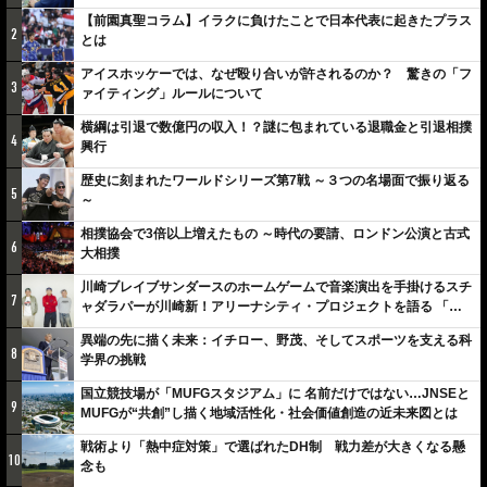
【前園真聖コラム】イラクに負けたことで日本代表に起きたプラス
2
とは
アイスホッケーでは、なぜ殴り合いが許されるのか？ 驚きの「フ
3
ァイティング」ルールについて
横綱は引退で数億円の収入！？謎に包まれている退職金と引退相撲
4
興行
歴史に刻まれたワールドシリーズ第7戦 ～３つの名場面で振り返る
5
～
相撲協会で3倍以上増えたもの ～時代の要請、ロンドン公演と古式
6
大相撲
川崎ブレイブサンダースのホームゲームで音楽演出を手掛けるスチ
7
ャダラパーが川崎新！アリーナシティ・プロジェクトを語る 「楽
しみでしかないでしょ。川崎は、ずっと成長曲線だから」
異端の先に描く未来：イチロー、野茂、そしてスポーツを支える科
8
学界の挑戦
国立競技場が「MUFGスタジアム」に 名前だけではない…JNSEと
9
MUFGが“共創”し描く地域活性化・社会価値創造の近未来図とは
戦術より「熱中症対策」で選ばれたDH制 戦力差が大きくなる懸
10
念も