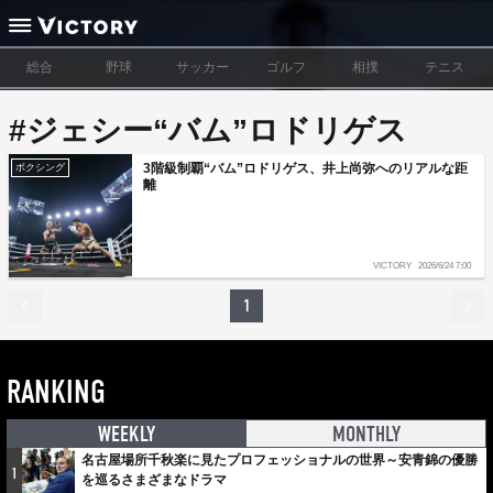
総合
野球
サッカー
ゴルフ
相撲
テニス
#ジェシー“バム”ロドリゲス
3階級制覇“バム”ロドリゲス、井上尚弥へのリアルな距
ボクシング
離
VICTORY
2026/6/24 7:00
1
RANKING
WEEKLY
MONTHLY
名古屋場所千秋楽に見たプロフェッショナルの世界～安青錦の優勝
1
を巡るさまざまなドラマ