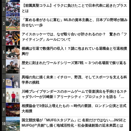
【前園真聖コラム】イラクに負けたことで日本代表に起きたプラス
2
とは
「富める者がさらに富む」MLBの資本主義と、日本プロ野球が踏み
3
出せない一歩
アイスホッケーでは、なぜ殴り合いが許されるのか？ 驚きの「フ
4
ァイティング」ルールについて
横綱は引退で数億円の収入！？謎に包まれている退職金と引退相撲
5
興行
歴史に刻まれたワールドシリーズ第7戦 ～３つの名場面で振り返る
6
～
異端の先に描く未来：イチロー、野茂、そしてスポーツを支える科
7
学界の挑戦
川崎ブレイブサンダースのホームゲームで音楽演出を手掛けるスチ
8
ャダラパーが川崎新！アリーナシティ・プロジェクトを語る 「楽
しみでしかないでしょ。川崎は、ずっと成長曲線だから」
相撲協会で3倍以上増えたもの ～時代の要請、ロンドン公演と古式
9
大相撲
国立競技場が「MUFGスタジアム」に 名前だけではない…JNSEと
10
MUFGが“共創”し描く地域活性化・社会価値創造の近未来図とは