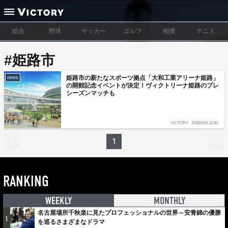
総合
野球
サッカー
ゴルフ
相撲
テニス
#姫路市
姫路市の新たなスポーツ拠点「大和工業アリーナ姫路」
news
の開館記念イベントが決定！ヴィクトリーナ姫路のプレ
シーズンマッチも
VICTORY
2026/6/25 12:00
1
RANKING
WEEKLY
MONTHLY
名古屋場所千秋楽に見たプロフェッショナルの世界～安青錦の優勝
1
を巡るさまざまなドラマ