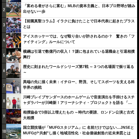
「富める者がさらに富む」MLBの資本主義と、日本プロ野球が踏み
2
出せない一歩
【前園真聖コラム】イラクに負けたことで日本代表に起きたプラス
3
とは
アイスホッケーでは、なぜ殴り合いが許されるのか？ 驚きの「フ
4
ァイティング」ルールについて
横綱は引退で数億円の収入！？謎に包まれている退職金と引退相撲
5
興行
歴史に刻まれたワールドシリーズ第7戦 ～３つの名場面で振り返る
6
～
異端の先に描く未来：イチロー、野茂、そしてスポーツを支える科
7
学界の挑戦
川崎ブレイブサンダースのホームゲームで音楽演出を手掛けるスチ
8
ャダラパーが川崎新！アリーナシティ・プロジェクトを語る 「楽
しみでしかないでしょ。川崎は、ずっと成長曲線だから」
相撲協会で3倍以上増えたもの ～時代の要請、ロンドン公演と古式
9
大相撲
国立競技場が「MUFGスタジアム」に 名前だけではない…JNSEと
10
MUFGが“共創”し描く地域活性化・社会価値創造の近未来図とは