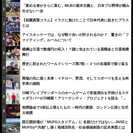
「富める者がさらに富む」MLBの資本主義と、日本プロ野球が踏み
2
出せない一歩
【前園真聖コラム】イラクに負けたことで日本代表に起きたプラス
3
とは
アイスホッケーでは、なぜ殴り合いが許されるのか？ 驚きの「フ
4
ァイティング」ルールについて
横綱は引退で数億円の収入！？謎に包まれている退職金と引退相撲
5
興行
歴史に刻まれたワールドシリーズ第7戦 ～３つの名場面で振り返る
6
～
異端の先に描く未来：イチロー、野茂、そしてスポーツを支える科
7
学界の挑戦
川崎ブレイブサンダースのホームゲームで音楽演出を手掛けるスチ
8
ャダラパーが川崎新！アリーナシティ・プロジェクトを語る 「楽
しみでしかないでしょ。川崎は、ずっと成長曲線だから」
相撲協会で3倍以上増えたもの ～時代の要請、ロンドン公演と古式
9
大相撲
国立競技場が「MUFGスタジアム」に 名前だけではない…JNSEと
10
MUFGが“共創”し描く地域活性化・社会価値創造の近未来図とは