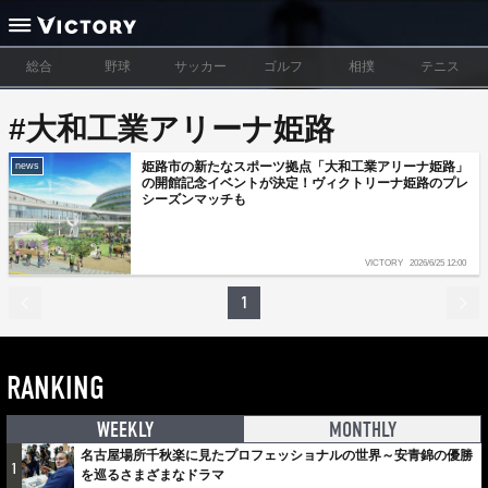
総合
野球
サッカー
ゴルフ
相撲
テニス
#大和工業アリーナ姫路
姫路市の新たなスポーツ拠点「大和工業アリーナ姫路」
news
の開館記念イベントが決定！ヴィクトリーナ姫路のプレ
シーズンマッチも
VICTORY
2026/6/25 12:00
1
RANKING
WEEKLY
MONTHLY
名古屋場所千秋楽に見たプロフェッショナルの世界～安青錦の優勝
1
を巡るさまざまなドラマ