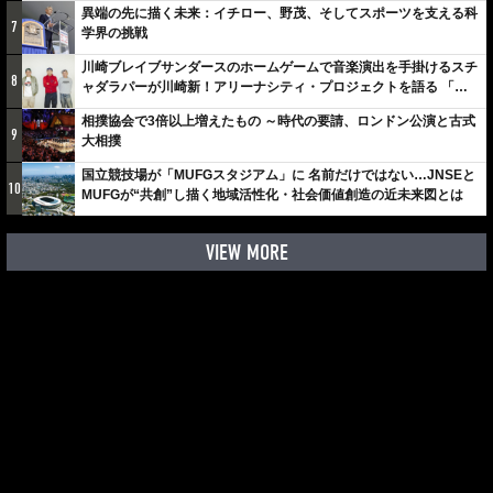
異端の先に描く未来：イチロー、野茂、そしてスポーツを支える科
7
学界の挑戦
川崎ブレイブサンダースのホームゲームで音楽演出を手掛けるスチ
8
ャダラパーが川崎新！アリーナシティ・プロジェクトを語る 「楽
しみでしかないでしょ。川崎は、ずっと成長曲線だから」
相撲協会で3倍以上増えたもの ～時代の要請、ロンドン公演と古式
9
大相撲
国立競技場が「MUFGスタジアム」に 名前だけではない…JNSEと
10
MUFGが“共創”し描く地域活性化・社会価値創造の近未来図とは
VIEW MORE