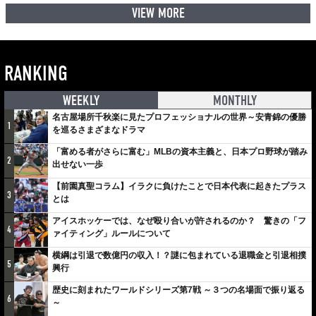
VIEW MORE
RANKING
WEEKLY
MONTHLY
名古屋場所千秋楽に見たプロフェッショナルの世界～安青錦の優勝
1
を巡るさまざまなドラマ
「富める者がさらに富む」MLBの資本主義と、日本プロ野球が踏み
2
出せない一歩
【前園真聖コラム】イラクに負けたことで日本代表に起きたプラス
3
とは
アイスホッケーでは、なぜ殴り合いが許されるのか？ 驚きの「フ
4
ァイティング」ルールについて
横綱は引退で数億円の収入！？謎に包まれている退職金と引退相撲
5
興行
歴史に刻まれたワールドシリーズ第7戦 ～３つの名場面で振り返る
6
～