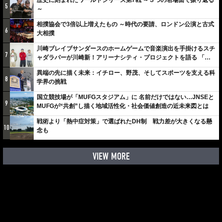
歴史に刻まれたワールドシリーズ第7戦 ～３つの名場面で振り返る
5
～
相撲協会で3倍以上増えたもの ～時代の要請、ロンドン公演と古式
6
大相撲
川崎ブレイブサンダースのホームゲームで音楽演出を手掛けるスチ
7
ャダラパーが川崎新！アリーナシティ・プロジェクトを語る 「楽
しみでしかないでしょ。川崎は、ずっと成長曲線だから」
異端の先に描く未来：イチロー、野茂、そしてスポーツを支える科
8
学界の挑戦
国立競技場が「MUFGスタジアム」に 名前だけではない…JNSEと
9
MUFGが“共創”し描く地域活性化・社会価値創造の近未来図とは
戦術より「熱中症対策」で選ばれたDH制 戦力差が大きくなる懸
10
念も
VIEW MORE