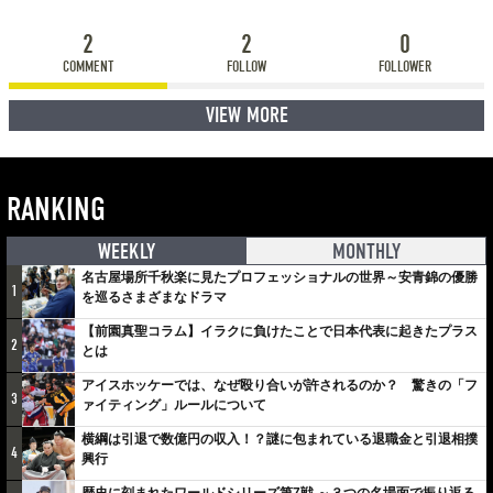
2
2
0
COMMENT
FOLLOW
FOLLOWER
VIEW MORE
RANKING
WEEKLY
MONTHLY
名古屋場所千秋楽に見たプロフェッショナルの世界～安青錦の優勝
1
を巡るさまざまなドラマ
【前園真聖コラム】イラクに負けたことで日本代表に起きたプラス
2
とは
アイスホッケーでは、なぜ殴り合いが許されるのか？ 驚きの「フ
3
ァイティング」ルールについて
横綱は引退で数億円の収入！？謎に包まれている退職金と引退相撲
4
興行