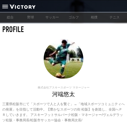
総合
野球
サッカー
ゴルフ
相撲
テニス
PROFILE
株式会社アスキースポーツ マネージャー
河端悠太
三重県松阪市にて「スポーツで人と人を繋ぐ」→「地域スポーツコミュニティへ
の発展」を目指して活動中。【豊かなスポーツの街 松阪】を創造し、全国へＰ
Ｒしていきます。 アスキーフットサルパーク松阪・マネージャー/ヴェルデラッ
ソ松阪・事務局長/松阪市サッカー協会・事務局次長/