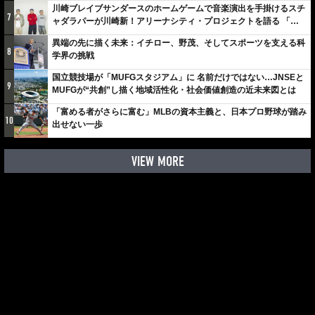
川崎ブレイブサンダースのホームゲームで音楽演出を手掛けるスチ
7
ャダラパーが川崎新！アリーナシティ・プロジェクトを語る 「楽
しみでしかないでしょ。川崎は、ずっと成長曲線だから」
異端の先に描く未来：イチロー、野茂、そしてスポーツを支える科
8
学界の挑戦
国立競技場が「MUFGスタジアム」に 名前だけではない…JNSEと
9
MUFGが“共創”し描く地域活性化・社会価値創造の近未来図とは
「富める者がさらに富む」MLBの資本主義と、日本プロ野球が踏み
10
出せない一歩
VIEW MORE