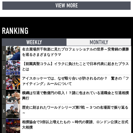
VIEW MORE
RANKING
WEEKLY
MONTHLY
名古屋場所千秋楽に見たプロフェッショナルの世界～安青錦の優勝
1
を巡るさまざまなドラマ
【前園真聖コラム】イラクに負けたことで日本代表に起きたプラス
2
とは
アイスホッケーでは、なぜ殴り合いが許されるのか？ 驚きの「フ
3
ァイティング」ルールについて
横綱は引退で数億円の収入！？謎に包まれている退職金と引退相撲
4
興行
歴史に刻まれたワールドシリーズ第7戦 ～３つの名場面で振り返る
5
～
相撲協会で3倍以上増えたもの ～時代の要請、ロンドン公演と古式
6
大相撲