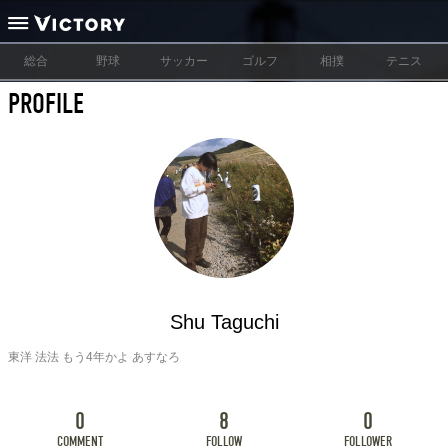
総合
野球
サッカー
ゴルフ
相撲
テニス
PROFILE
Shu Taguchi
東洋 法法 もう4年かよ あすなろ
0
8
0
COMMENT
FOLLOW
FOLLOWER