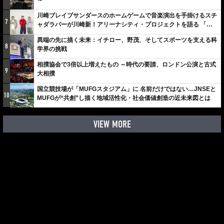
～
川崎ブレイブサンダースのホームゲームで音楽演出を手掛けるスチ
7
ャダラパーが川崎新！アリーナシティ・プロジェクトを語る 「楽
しみでしかないでしょ。川崎は、ずっと成長曲線だから」
異端の先に描く未来：イチロー、野茂、そしてスポーツを支える科
8
学界の挑戦
相撲協会で3倍以上増えたもの ～時代の要請、ロンドン公演と古式
9
大相撲
国立競技場が「MUFGスタジアム」に 名前だけではない…JNSEと
10
MUFGが“共創”し描く地域活性化・社会価値創造の近未来図とは
VIEW MORE