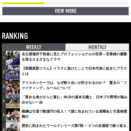
VIEW MORE
RANKING
WEEKLY
MONTHLY
名古屋場所千秋楽に見たプロフェッショナルの世界～安青錦の優勝
1
を巡るさまざまなドラマ
【前園真聖コラム】イラクに負けたことで日本代表に起きたプラス
2
とは
アイスホッケーでは、なぜ殴り合いが許されるのか？ 驚きの「フ
3
ァイティング」ルールについて
「富める者がさらに富む」MLBの資本主義と、日本プロ野球が踏み
4
出せない一歩
横綱は引退で数億円の収入！？謎に包まれている退職金と引退相撲
5
興行
歴史に刻まれたワールドシリーズ第7戦 ～３つの名場面で振り返る
6