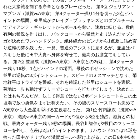
れた大接戦を制する序章となるプレーだった。 第3位 ジュリアン・
マブンガ（滋賀vsA東京） 第4クォーター残り1分を切った3点ビハ
インドの場面、並里成がクレイグ・ブラッキンズとのダブルチーム
でディアンテ・ギャレットからボールを奪い、速攻に転じる。数的
有利の状況を作り出し、バックコートから猛然と走り込んだマブン
ガが決めたワンハンドダンク。絶体絶命のピンチから1点差に詰め寄
り逆転の芽を残した。一見、普通のアシストに見えるが、並里はパ
スをした後に田中大貴へ身体を寄せて、最高のお膳立てをしてい
る。 第2位 並里成（滋賀vsA東京） A東京との2戦目、第4クォータ
ー残り16秒、1点ビハインドの場面。最後のポゼッションで沈めた
並里の逆転の3ポイントシュート。スピードのミスマッチとなり、菊
地祥平はドライブを警戒。それを確認した並里はシュートを選択。
菊地は一歩も動けずフリーでシュートを打たせてしまう。決めたこ
とはもちろんだが、決して得意ではない3ポイントシュートをこの土
壇場で放つ勇気をまずは称えたい。その後のスリースローも決めて
A東京から大金星を挙げる立役者なった。 第1位 竹内譲次（滋賀vsA
東京） 滋賀vsA東京の同一カードが1位から3位を独占。滋賀との初
戦、最終クォーター残り9秒の場面。長谷川智伸が2投目のフリース
ローを外し、点差は2点ビハインドのまま。リバウンドのこぼれ球を
拾った田中がドリブルで滋賀ゴールへ駆け上がる。この日6本中5本