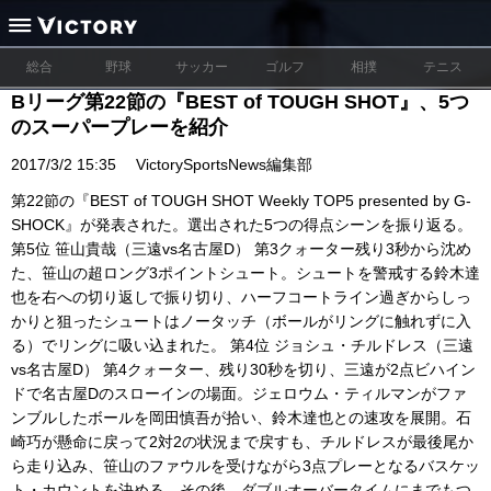
総合
野球
サッカー
ゴルフ
相撲
テニス
Bリーグ第22節の『BEST of TOUGH SHOT』、5つ
のスーパープレーを紹介
2017/3/2 15:35
VictorySportsNews編集部
第22節の『BEST of TOUGH SHOT Weekly TOP5 presented by G-
SHOCK』が発表された。選出された5つの得点シーンを振り返る。
第5位 笹山貴哉（三遠vs名古屋D） 第3クォーター残り3秒から沈め
た、笹山の超ロング3ポイントシュート。シュートを警戒する鈴木達
也を右への切り返しで振り切り、ハーフコートライン過ぎからしっ
かりと狙ったシュートはノータッチ（ボールがリングに触れずに入
る）でリングに吸い込まれた。 第4位 ジョシュ・チルドレス（三遠
vs名古屋D） 第4クォーター、残り30秒を切り、三遠が2点ビハイン
ドで名古屋Dのスローインの場面。ジェロウム・ティルマンがファ
ンブルしたボールを岡田慎吾が拾い、鈴木達也との速攻を展開。石
崎巧が懸命に戻って2対2の状況まで戻すも、チルドレスが最後尾か
ら走り込み、笹山のファウルを受けながら3点プレーとなるバスケッ
ト・カウントを決める。その後、ダブルオーバータイムにまでもつ