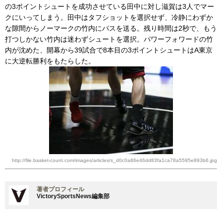
の3ポイントシュートを成功させている田中に対し滋賀は3人でマー
クにいってしまう。田中はタフショットを選択せず、冷静にわずか
な隙間からノーマークの竹内にパスを送る。残り時間は2秒で、もう
打つしかない竹内は迷わずシュートを選択。パワーフォワードの竹
内が沈めた、開幕から39試合で8本目の3ポイントシュートはA東京
に大逆転勝利をもたらした。
http://file.basket-count.com/images/articles/s_d0c0a86e46dd83fa1ca78a5595e893b6.jpg
著者プロフィール
VictorySportsNews編集部