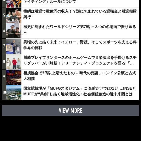
ァイティング」ルールについて
横綱は引退で数億円の収入！？謎に包まれている退職金と引退相撲
5
興行
歴史に刻まれたワールドシリーズ第7戦 ～３つの名場面で振り返る
6
～
異端の先に描く未来：イチロー、野茂、そしてスポーツを支える科
7
学界の挑戦
川崎ブレイブサンダースのホームゲームで音楽演出を手掛けるスチ
8
ャダラパーが川崎新！アリーナシティ・プロジェクトを語る 「楽
しみでしかないでしょ。川崎は、ずっと成長曲線だから」
相撲協会で3倍以上増えたもの ～時代の要請、ロンドン公演と古式
9
大相撲
国立競技場が「MUFGスタジアム」に 名前だけではない…JNSEと
10
MUFGが“共創”し描く地域活性化・社会価値創造の近未来図とは
VIEW MORE