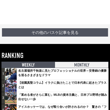
その他のバスケ記事を見る
RANKING
WEEKLY
MONTHLY
名古屋場所千秋楽に見たプロフェッショナルの世界～安青錦の優勝
1
を巡るさまざまなドラマ
【前園真聖コラム】イラクに負けたことで日本代表に起きたプラス
2
とは
「富める者がさらに富む」MLBの資本主義と、日本プロ野球が踏み
3
出せない一歩
アイスホッケーでは、なぜ殴り合いが許されるのか？ 驚きの「フ
4