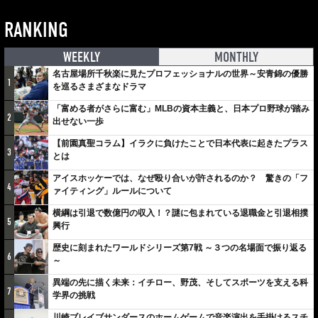
RANKING
WEEKLY
MONTHLY
名古屋場所千秋楽に見たプロフェッショナルの世界～安青錦の優勝
1
を巡るさまざまなドラマ
「富める者がさらに富む」MLBの資本主義と、日本プロ野球が踏み
2
出せない一歩
【前園真聖コラム】イラクに負けたことで日本代表に起きたプラス
3
とは
アイスホッケーでは、なぜ殴り合いが許されるのか？ 驚きの「フ
4
ァイティング」ルールについて
横綱は引退で数億円の収入！？謎に包まれている退職金と引退相撲
5
興行
歴史に刻まれたワールドシリーズ第7戦 ～３つの名場面で振り返る
6
～
異端の先に描く未来：イチロー、野茂、そしてスポーツを支える科
7
学界の挑戦
川崎ブレイブサンダースのホームゲームで音楽演出を手掛けるスチ