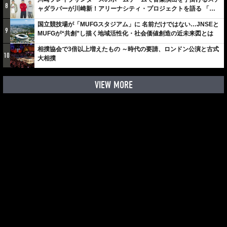
8
ャダラパーが川崎新！アリーナシティ・プロジェクトを語る 「楽
しみでしかないでしょ。川崎は、ずっと成長曲線だから」
国立競技場が「MUFGスタジアム」に 名前だけではない…JNSEと
9
MUFGが“共創”し描く地域活性化・社会価値創造の近未来図とは
相撲協会で3倍以上増えたもの ～時代の要請、ロンドン公演と古式
10
大相撲
VIEW MORE