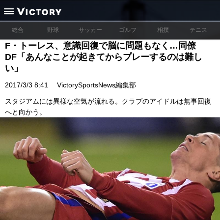
総合
野球
サッカー
ゴルフ
相撲
テニス
F・トーレス、意識回復で脳に問題もなく…同僚
DF「あんなことが起きてからプレーするのは難し
い」
2017/3/3 8:41
VictorySportsNews編集部
スタジアムには異様な空気が流れる。クラブのアイドルは無事回復
へと向かう。