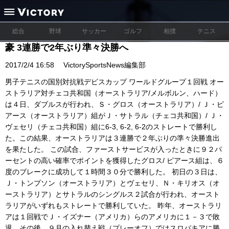
総合
野球
サッカー
ゴルフ
相撲
テニス
豪 3連勝で2年ぶり準々決勝へ
2017/2/4 16:58
VictorySportsNews編集部
男子テニスの国別対抗戦デビスカップ ワールドグループ１回戦 オー
ストラリア対チェコ共和国（オーストラリア/メルボルン、ハード）
は４日、ダブルスが行われ、Ｓ・グロス（オーストラリア）/ Ｊ・ピ
アース（オーストラリア）組がＪ・サトラル（チェコ共和国）/ Ｊ・
ヴェセリ（チェコ共和国）組に6-3, 6-2, 6-2のストレートで勝利し
た。この結果、オーストラリアは３連勝で２年ぶりの準々決勝進出
を果たした。 この試合、ファーストサービスが入ったときに９２パ
ーセントの高い確率でポイントを獲得したグロス/ ピアース組は、６
度のブレークに成功して１時間３０分で勝利した。 初日の３日は、
Ｊ・トンプソン（オーストラリア）とヴェセリ、Ｎ・キリオス（オ
ーストラリア）とサトラルのシングルス２試合が行われ、オースト
ラリアがいずれもストレートで勝利していた。 昨年、オーストラリ
アは１回戦でＪ・イズナー（アメリカ）らのアメリカに１－３で敗
退。その後、９月の入れ替え戦（プレーオフ）ではスロバキアに勝