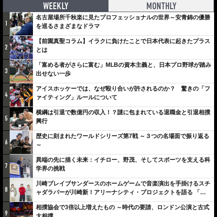
WEEKLY
MONTHLY
名古屋場所千秋楽に見たプロフェッショナルの世界～安青錦の優勝
1
を巡るさまざまなドラマ
【前園真聖コラム】イラクに負けたことで日本代表に起きたプラス
2
とは
「富める者がさらに富む」MLBの資本主義と、日本プロ野球が踏み
3
出せない一歩
アイスホッケーでは、なぜ殴り合いが許されるのか？ 驚きの「フ
4
ァイティング」ルールについて
横綱は引退で数億円の収入！？謎に包まれている退職金と引退相撲
5
興行
歴史に刻まれたワールドシリーズ第7戦 ～３つの名場面で振り返る
6
～
異端の先に描く未来：イチロー、野茂、そしてスポーツを支える科
7
学界の挑戦
川崎ブレイブサンダースのホームゲームで音楽演出を手掛けるスチ
8
ャダラパーが川崎新！アリーナシティ・プロジェクトを語る 「楽
しみでしかないでしょ。川崎は、ずっと成長曲線だから」
相撲協会で3倍以上増えたもの ～時代の要請、ロンドン公演と古式
9
大相撲