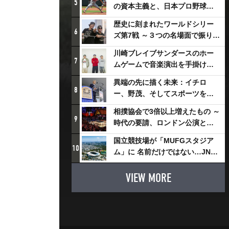
5
の資本主義と、日本プロ野球が
踏み出せない一歩
歴史に刻まれたワールドシリー
6
ズ第7戦 ～３つの名場面で振り返
る～
川崎ブレイブサンダースのホー
7
ムゲームで音楽演出を手掛ける
スチャダラパーが川崎新！アリ
異端の先に描く未来：イチロ
ーナシティ・プロジェクトを語
8
ー、野茂、そしてスポーツを支
る 「楽しみでしかないでしょ。
える科学界の挑戦
川崎は、ずっと成長曲線だか
相撲協会で3倍以上増えたもの ～
9
ら」
時代の要請、ロンドン公演と古
式大相撲
国立競技場が「MUFGスタジア
10
ム」に 名前だけではない…JNSE
とMUFGが“共創”し描く地域活
性化・社会価値創造の近未来図
VIEW MORE
とは