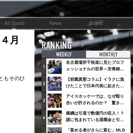
All Sports
News
Brand
（４月
RANKING
WEEKLY
MONTHLY
名古屋場所千秋楽に見たプロフ
1
ェッショナルの世界～安青錦の
優勝を巡るさまざまなドラマ
ともそのひ
【前園真聖コラム】イラクに負
2
けたことで日本代表に起きたプ
ラスとは
アイスホッケーでは、なぜ殴り
3
合いが許されるのか？ 驚きの
「ファイティング」ルールにつ
横綱は引退で数億円の収入！？
いて
4
謎に包まれている退職金と引退
相撲興行
「富める者がさらに富む」MLB