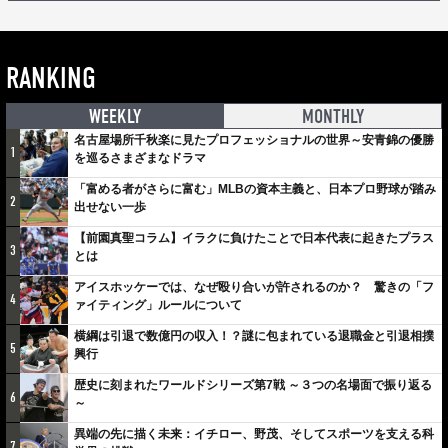
RANKING
WEEKLY
MONTHLY
名古屋場所千秋楽に見たプロフェッショナルの世界～安青錦の優勝
1
を巡るさまざまなドラマ
「富める者がさらに富む」MLBの資本主義と、日本プロ野球が踏み
2
出せない一歩
【前園真聖コラム】イラクに負けたことで日本代表に起きたプラス
3
とは
アイスホッケーでは、なぜ殴り合いが許されるのか？ 驚きの「フ
4
ァイティング」ルールについて
横綱は引退で数億円の収入！？謎に包まれている退職金と引退相撲
5
興行
歴史に刻まれたワールドシリーズ第7戦 ～３つの名場面で振り返る
6
～
異端の先に描く未来：イチロー、野茂、そしてスポーツを支える科
7