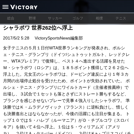
総合
野球
サッカー
ゴルフ
相撲
テニス
シャラポワ 世界262位へ浮上
2017/5/2 5:28
VictorySportsNews編集部
女子テニスの５月１日付WTA世界ランキングが発表され、ポルシ
ェ・テニス・グランプリ（ドイツ/シュトゥットガルト、レッドクレ
ー、WTAプレミア）で復帰し、ベスト４へ進出する活躍を見せた
Ｍ・シャラポワ（ロシア）は、１８５ポイント獲得して２６２位へ
浮上した。元女王のシャラポワは、ドーピング違反により１年３カ
月間の出場停止処分を受けたため、ポイントが失効されていた。 ポ
ルシェ・テニス・グランプリにワイルトカード（主催者推薦枠）で
出場し、３試合で１セットも落とさずにストレート勝ちするなど、
ブランクを感じさせないプレーで見事４強入りしたシャラポワ。 準
決勝ではＫ・ムラデノヴィック（フランス）に逆転負けし、惜しく
も決勝進出とはならなかったが、今後の活躍にも注目が集まる。 ト
ップ１０ではＳ・ハレプ（ルーマニア）がＤ・チブルコワ（スロバ
キア）を抜いて４位へ浮上。１位はＳ・ウィリアムズ（アメリ
カ）、２位はＡ・ケルバー（ドイツ）、３位はＫa・プリスコバ（チ