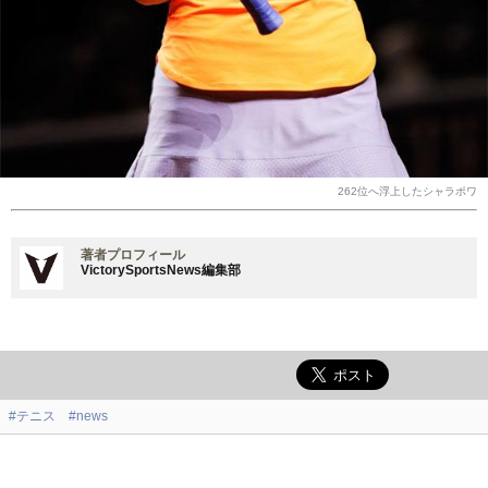
262位へ浮上したシャラポワ
著者プロフィール
VictorySportsNews編集部
#テニス
#news