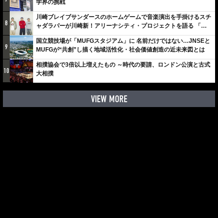
学界の挑戦
川崎ブレイブサンダースのホームゲームで音楽演出を手掛けるスチ
8
ャダラパーが川崎新！アリーナシティ・プロジェクトを語る 「楽
しみでしかないでしょ。川崎は、ずっと成長曲線だから」
国立競技場が「MUFGスタジアム」に 名前だけではない…JNSEと
9
MUFGが“共創”し描く地域活性化・社会価値創造の近未来図とは
相撲協会で3倍以上増えたもの ～時代の要請、ロンドン公演と古式
10
大相撲
VIEW MORE