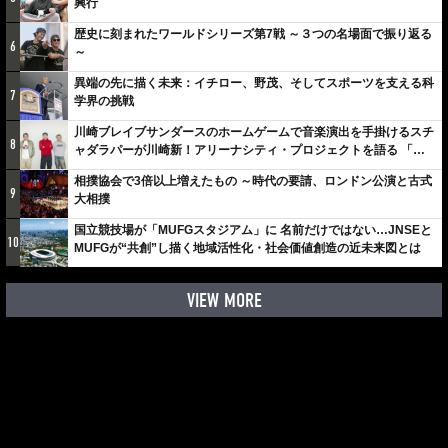
興行
歴史に刻まれたワールドシリーズ第7戦 ～３つの名場面で振り返る
6
～
異端の先に描く未来：イチロー、野茂、そしてスポーツを支える科
7
学界の挑戦
川崎ブレイブサンダースのホームゲームで音楽演出を手掛けるスチ
8
ャダラパーが川崎新！アリーナシティ・プロジェクトを語る 「楽
しみでしかないでしょ。川崎は、ずっと成長曲線だから」
相撲協会で3倍以上増えたもの ～時代の要請、ロンドン公演と古式
9
大相撲
国立競技場が「MUFGスタジアム」に 名前だけではない…JNSEと
10
MUFGが“共創”し描く地域活性化・社会価値創造の近未来図とは
VIEW MORE