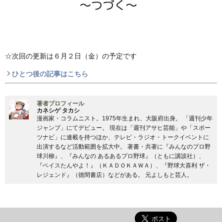
☆次回の更新は６月２日（金）の予定です
ひとつ後の記事はこちら
著者プロフィール
カネシゲ タカシ
漫画家・コラムニスト。1975年生まれ、大阪府出身。 「週刊少年
ジャンプ」にてデビュー。 現在は「週刊アサヒ芸能」や「スポー
ツナビ」に連載を持つほか、テレビ・ラジオ・トークイベントに
出演するなど活動範囲を拡大中。 著書・共著に『みんなのプロ野
球川柳』、『みんなの あるあるプロ野球』（ともに講談社）、
『ベイスたんやよ！』（ＫＡＤＯＫＡＷＡ）、『野球大喜利 ザ・
レジェンド』（徳間書店）などがある。 元よしもと芸人。