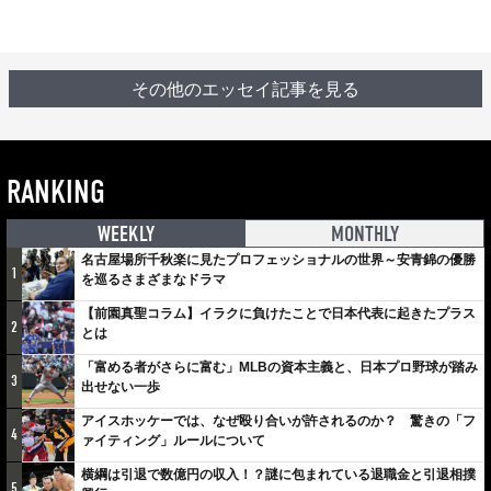
その他のエッセイ記事を見る
RANKING
WEEKLY
MONTHLY
名古屋場所千秋楽に見たプロフェッショナルの世界～安青錦の優勝
1
を巡るさまざまなドラマ
【前園真聖コラム】イラクに負けたことで日本代表に起きたプラス
2
とは
「富める者がさらに富む」MLBの資本主義と、日本プロ野球が踏み
3
出せない一歩
アイスホッケーでは、なぜ殴り合いが許されるのか？ 驚きの「フ
4
ァイティング」ルールについて
横綱は引退で数億円の収入！？謎に包まれている退職金と引退相撲
5