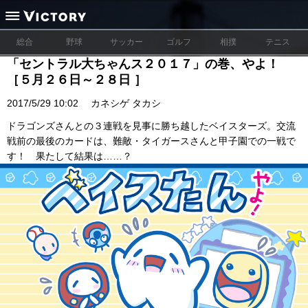
総合
野球
サッカー
ゴルフ
相撲
テニス
「セントラル大ちゃんス２０１７」の巻、やよ！
［５月２６日～２８日 ］
2017/5/29 10:02
カネシゲ タカシ
ドラゴンズさんとの３連戦を見事に勝ち越したベイスターズ。交流
戦前の最後のカードは、難敵・タイガースさんと甲子園での一戦で
す！ 果たして結果は……？