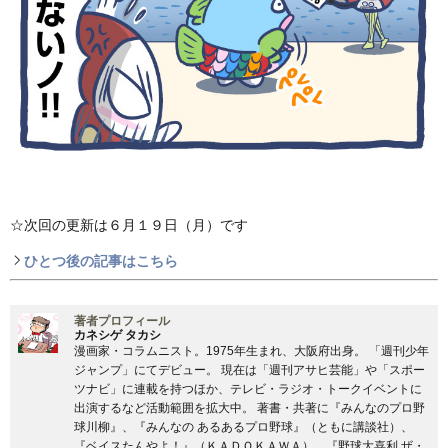
☆次回の更新は６月１９日（月）です
ひとつ後の記事はこちら
著者プロフィール
カネシゲ タカシ
漫画家・コラムニスト。1975年生まれ、大阪府出身。 「週刊少年
ジャンプ」にてデビュー。 現在は「週刊アサヒ芸能」や「スポー
ツナビ」に連載を持つほか、テレビ・ラジオ・トークイベントに
出演するなど活動範囲を拡大中。 著書・共著に『みんなのプロ野
球川柳』、『みんなの あるあるプロ野球』（ともに講談社）、
『ベイスたんやよ！』（ＫＡＤＯＫＡＷＡ）、『野球大喜利 ザ・