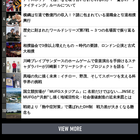
3
ァイティング」ルールについて
横綱は引退で数億円の収入！？謎に包まれている退職金と引退相撲
4
興行
歴史に刻まれたワールドシリーズ第7戦 ～３つの名場面で振り返る
5
～
相撲協会で3倍以上増えたもの ～時代の要請、ロンドン公演と古式
6
大相撲
川崎ブレイブサンダースのホームゲームで音楽演出を手掛けるスチ
7
ャダラパーが川崎新！アリーナシティ・プロジェクトを語る 「楽
しみでしかないでしょ。川崎は、ずっと成長曲線だから」
異端の先に描く未来：イチロー、野茂、そしてスポーツを支える科
8
学界の挑戦
国立競技場が「MUFGスタジアム」に 名前だけではない…JNSEと
9
MUFGが“共創”し描く地域活性化・社会価値創造の近未来図とは
戦術より「熱中症対策」で選ばれたDH制 戦力差が大きくなる懸
10
念も
VIEW MORE