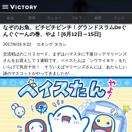
総合
野球
サッカー
ゴルフ
相撲
テニス
なぞのお魚、ピチピチピンチ！グランドスラムDeぐ
んぐぐーんの巻、やよ！[6月12日～15日]
2017/6/16 9:22
カネシゲ タカシ
交流戦はのこり２カード。まずはハマスタに千葉ロッテマリーンズ
さんをお迎えして３連戦です。ベイスたんは「シウマイ８ケ」をた
いらげて気合十分！ そういえばマリーンズさんには、あたらしい
謎のマスコットがやってきましたが……