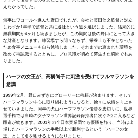
えたからでした。
無事にワコールへ進んだ野口でしたが、会社と藤田信之監督と対立
しわずか1年半で監督と共に退社という道を選択しました。結果的に
無職期間が4ヶ月も続きましたが、この期間は後の野口にとって大き
な財産となります。練習場すら間々ならず、栄養士も不在となった
ため食事メニューも自ら勉強しました。それまでの恵まれた環境を
改めて再認識するとともに、プロ意識が初めて芽生えた瞬間でもあ
りました。
ハーフの女王が、高橋尚子に刺激を受けてフルマラソンを
意識
1999年2月、野口みずきはグローリーに移籍が決まります。そして
ハーフマラソン中心に取り組むようになると、徐々に成績を向上さ
せていきました。同年の犬山ハーフマラソン優勝を皮切りに、世界
選手権では当時の女子マラソン世界記録保持者に次ぐ2位に入るなど
躍進が続きます。2001年の全日本実業団でも優勝を飾り、当時は出
場したハーフマラソンの半数以上で勝利するという「ハーフの女
王」として名を馳せるようになりました。