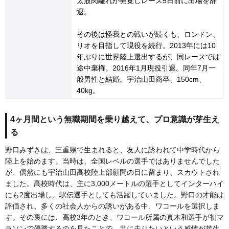
太股肉離れが発覚しレース5日前に出場を辞
退。
その後は怪我との戦いが続くも、ロンドン、
リオを目指して現役を続行。2013年には10
年ぶりに世界陸上選出するが、同レースでは
途中棄権。2016年1月現役引退。同年7月一
般男性と結婚。宇治山田商卒、150cm、
40kg。
4ヶ月間という無職期間を乗り越えて、プロ意識が芽生え
る
野口みずきは、三重県で生まれると、友人に誘われて中学時代から
陸上を始めます。当時は、全国レベルの選手ではありませんでした
が、偶然にも宇治山田高校陸上部顧問の目に留まり、スカウトされ
ました。高校時代は、主に3,000メートルの選手としてインターハイ
にも2度出場し、駅伝選手としても活躍していました。野口の才能は
評価され、多くの社会人からの誘いがある中、ワコールを選択しま
す。その裏には、高校3年のとき、ワコール所属の真木和選手が初マ
ラソンで優勝するのを見たことで、共に走りたいという感情が芽生