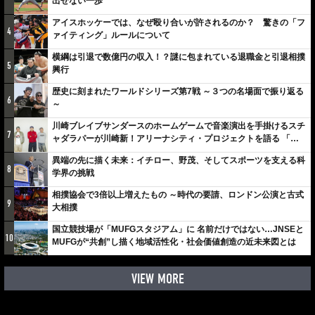
出せない一歩
アイスホッケーでは、なぜ殴り合いが許されるのか？ 驚きの「フ
4
ァイティング」ルールについて
横綱は引退で数億円の収入！？謎に包まれている退職金と引退相撲
5
興行
歴史に刻まれたワールドシリーズ第7戦 ～３つの名場面で振り返る
6
～
川崎ブレイブサンダースのホームゲームで音楽演出を手掛けるスチ
7
ャダラパーが川崎新！アリーナシティ・プロジェクトを語る 「楽
しみでしかないでしょ。川崎は、ずっと成長曲線だから」
異端の先に描く未来：イチロー、野茂、そしてスポーツを支える科
8
学界の挑戦
相撲協会で3倍以上増えたもの ～時代の要請、ロンドン公演と古式
9
大相撲
国立競技場が「MUFGスタジアム」に 名前だけではない…JNSEと
10
MUFGが“共創”し描く地域活性化・社会価値創造の近未来図とは
VIEW MORE