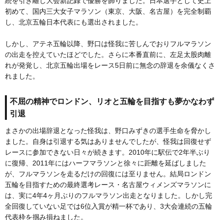
続を引き離し大会新記録で優勝を飾りました。日本選手として史上
初めて、国内三大女子マラソン（東京、大阪、名古屋）を完全制覇
し、北京五輪日本代表にも選出されました。
しかし、アテネ五輪以降、野口は怪我に苦しんでおりフルマラソン
の出走を控えていたほどでした。さらに本番直前に、左足太股肉離
れが発覚し、北京五輪出場をレース5日前に無念の辞退を余儀なくさ
れました。
不屈の精神でロンドン、リオと五輪を目指すも夢かなわず
引退
まさかの出場辞退となった怪我は、野口みずきの選手生命を脅かし
ました。自身は引退する気はありませんでしたが、怪我は回復せず
レースに参加できない日々が続きます。2010年に駅伝で2年半ぶり
に復帰、2011年にはハーフマラソンと徐々に距離を延ばしました
が、フルマラソンを走るだけの回復には至りません。結局ロンドン
五輪を目指すための最終選考レース・名古屋ウィメンズマラソンに
は、実に4年4ヶ月ぶりのフルマラソン出走となりました。しかし完
全回復していない足では6位入賞が精一杯であり、3大会連続の五輪
代表枠を掴み損ねました。