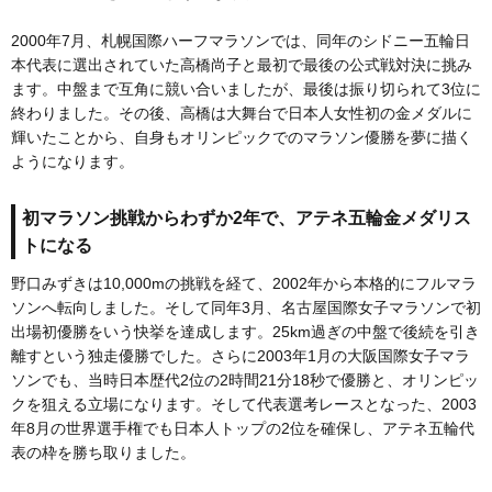
2000年7月、札幌国際ハーフマラソンでは、同年のシドニー五輪日
本代表に選出されていた高橋尚子と最初で最後の公式戦対決に挑み
ます。中盤まで互角に競い合いましたが、最後は振り切られて3位に
終わりました。その後、高橋は大舞台で日本人女性初の金メダルに
輝いたことから、自身もオリンピックでのマラソン優勝を夢に描く
ようになります。
初マラソン挑戦からわずか2年で、アテネ五輪金メダリス
トになる
野口みずきは10,000mの挑戦を経て、2002年から本格的にフルマラ
ソンへ転向しました。そして同年3月、名古屋国際女子マラソンで初
出場初優勝をいう快挙を達成します。25km過ぎの中盤で後続を引き
離すという独走優勝でした。さらに2003年1月の大阪国際女子マラ
ソンでも、当時日本歴代2位の2時間21分18秒で優勝と、オリンピッ
クを狙える立場になります。そして代表選考レースとなった、2003
年8月の世界選手権でも日本人トップの2位を確保し、アテネ五輪代
表の枠を勝ち取りました。