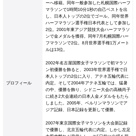
ーへ移籍。同年一般参加した札幌国際ハーフ
マラソンで1時間10分1秒の自己ベストを出
し、日本人トップの2位でゴール。同年世界
ハーフマラソン選手権日本代表として参加し
2位。2001年東アジア競技大会ハーフマラソ
ンで金メダルを獲得。同年7月札幌国際ハー
フマラソンで2位。8月世界選手権1万メート
ルは13位。
2002年名古屋国際女子マラソンで初マラソ
ン初優勝を飾ると、2003年世界選手権で日
本人トップの2位に入り、アテネ五輪代表に
プロフィール
内定。そして2004年アテネ五輪では、猛暑
の中、優勝を飾り、シドニー大会の高橋尚子
に続き2大会連続の日本人金メダルをもたら
しました。2005年、ベルリンマラソンでア
ジア記録、日本記録を更新して優勝。
2007年東京国際女子マラソンを大会新記録
で優勝し、北京五輪代表に内定。しかし左足