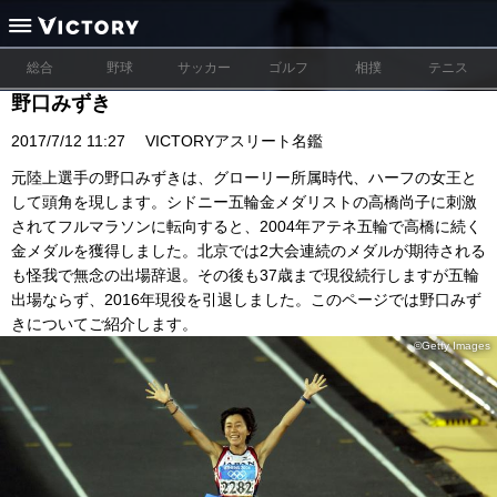
総合
野球
サッカー
ゴルフ
相撲
テニス
野口みずき
2017/7/12 11:27
VICTORYアスリート名鑑
元陸上選手の野口みずきは、グローリー所属時代、ハーフの女王と
して頭角を現します。シドニー五輪金メダリストの高橋尚子に刺激
されてフルマラソンに転向すると、2004年アテネ五輪で高橋に続く
金メダルを獲得しました。北京では2大会連続のメダルが期待される
も怪我で無念の出場辞退。その後も37歳まで現役続行しますが五輪
出場ならず、2016年現役を引退しました。このページでは野口みず
きについてご紹介します。
©Getty Images