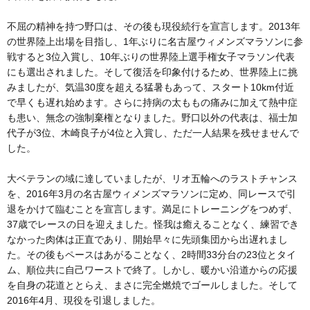
不屈の精神を持つ野口は、その後も現役続行を宣言します。2013年
の世界陸上出場を目指し、1年ぶりに名古屋ウィメンズマラソンに参
戦すると3位入賞し、10年ぶりの世界陸上選手権女子マラソン代表
にも選出されました。そして復活を印象付けるため、世界陸上に挑
みましたが、気温30度を超える猛暑もあって、スタート10km付近
で早くも遅れ始めます。さらに持病の太ももの痛みに加えて熱中症
も患い、無念の強制棄権となりました。野口以外の代表は、福士加
代子が3位、木崎良子が4位と入賞し、ただ一人結果を残せませんで
した。
大ベテランの域に達していましたが、リオ五輪へのラストチャンス
を、2016年3月の名古屋ウィメンズマラソンに定め、同レースで引
退をかけて臨むことを宣言します。満足にトレーニングをつめず、
37歳でレースの日を迎えました。怪我は癒えることなく、練習でき
なかった肉体は正直であり、開始早々に先頭集団から出遅れまし
た。その後もペースはあがることなく、2時間33分台の23位とタイ
ム、順位共に自己ワーストで終了。しかし、暖かい沿道からの応援
を自身の花道ととらえ、まさに完全燃焼でゴールしました。そして
2016年4月、現役を引退しました。