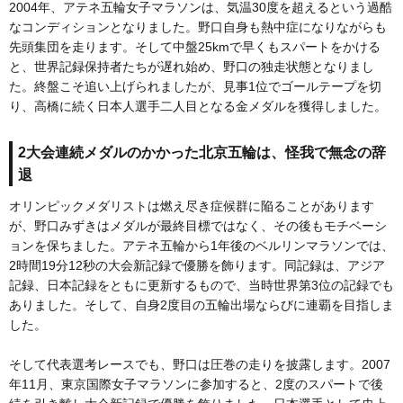
2004年、アテネ五輪女子マラソンは、気温30度を超えるという過酷
なコンディションとなりました。野口自身も熱中症になりながらも
先頭集団を走ります。そして中盤25kmで早くもスパートをかける
と、世界記録保持者たちが遅れ始め、野口の独走状態となりまし
た。終盤こそ追い上げられましたが、見事1位でゴールテープを切
り、高橋に続く日本人選手二人目となる金メダルを獲得しました。
2大会連続メダルのかかった北京五輪は、怪我で無念の辞
退
オリンピックメダリストは燃え尽き症候群に陥ることがあります
が、野口みずきはメダルが最終目標ではなく、その後もモチベーシ
ョンを保ちました。アテネ五輪から1年後のベルリンマラソンでは、
2時間19分12秒の大会新記録で優勝を飾ります。同記録は、アジア
記録、日本記録をともに更新するもので、当時世界第3位の記録でも
ありました。そして、自身2度目の五輪出場ならびに連覇を目指しま
した。
そして代表選考レースでも、野口は圧巻の走りを披露します。2007
年11月、東京国際女子マラソンに参加すると、2度のスパートで後