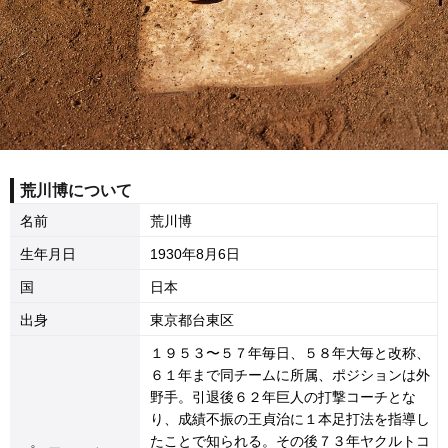
荒川博について
名前
荒川博
生年月日
1930年8月6日
国
日本
出身
東京都台東区
１９５３〜５７年毎日、５８年大毎と改称、
６１年まで同チームに所属、ポジションは外
野手。引退後６２年巨人の打撃コーチとな
り、成績不振の王貞治に１本足打法を指導し
たことで知られる。その後７３年ヤクルトコ