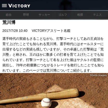
総合
野球
サッカー
ゴルフ
相撲
テニス
荒川博
2017/7/28 10:40
VICTORYアスリート名鑑
選手時代の実績もさることながら、打撃コーチとしてあの王貞治を
育て上げたことでも知られる荒川博。選手時代にはオールスターに
出場するなどの実績も残していますが、その卓越した打撃術は「荒
川塾」と称され、王のほかに数多くの打者を育て上げたことでも知
られています。打撃コーチとして名を上げた後はヤクルトの監督に
就任し、78年の初優勝につながるトレードを敢行したことでも知ら
れています。このページでは荒川博についてご紹介します。
©Getty Images