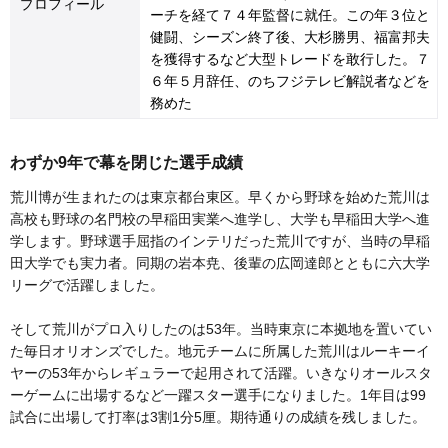
プロフィール
ーチを経て７４年監督に就任。この年３位と
健闘、シーズン終了後、大杉勝男、福富邦夫
を獲得するなど大型トレードを敢行した。７
６年５月辞任、のちフジテレビ解説者などを
務めた
わずか9年で幕を閉じた選手成績
荒川博が生まれたのは東京都台東区。早くから野球を始めた荒川は
高校も野球の名門校の早稲田実業へ進学し、大学も早稲田大学へ進
学します。野球選手屈指のインテリだった荒川ですが、当時の早稲
田大学でも実力者。同期の岩本尭、後輩の広岡達郎とともに六大学
リーグで活躍しました。
そして荒川がプロ入りしたのは53年。当時東京に本拠地を置いてい
た毎日オリオンズでした。地元チームに所属した荒川はルーキーイ
ヤーの53年からレギュラーで起用されて活躍。いきなりオールスタ
ーゲームに出場するなど一躍スター選手になりました。1年目は99
試合に出場して打率は3割1分5厘。期待通りの成績を残しました。