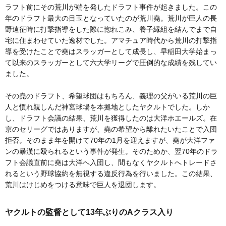
ラフト前にその荒川が端を発したドラフト事件が起きました。この
年のドラフト最大の目玉となっていたのが荒川堯。荒川が巨人の長
野遠征時に打撃指導をした際に惚れこみ、養子縁組を結んでまで自
宅に住まわせていた逸材でした。アマチュア時代から荒川の打撃指
導を受けたことで堯はスラッガーとして成長し、早稲田大学始まっ
て以来のスラッガーとして六大学リーグで圧倒的な成績を残してい
ました。
その堯のドラフト、希望球団はもちろん、義理の父がいる荒川の巨
人と慣れ親しんだ神宮球場を本拠地としたヤクルトでした。しか
し、ドラフト会議の結果、荒川を獲得したのは大洋ホエールズ。在
京のセリーグではありますが、堯の希望から離れたいたことで入団
拒否。そのまま年を開けて70年の1月を迎えますが、堯が大洋ファ
ンの暴漢に殴られるという事件が発生。そのためか、翌70年のドラ
フト会議直前に堯は大洋へ入団し、間もなくヤクルトへトレードさ
れるという野球協約を無視する違反行為を行いました。この結果、
荒川はけじめをつける意味で巨人を退団します。
ヤクルトの監督として13年ぶりのAクラス入り