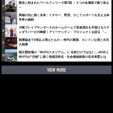
歴史に刻まれたワールドシリーズ第7戦 ～３つの名場面で振り返る
6
～
異端の先に描く未来：イチロー、野茂、そしてスポーツを支える科
7
学界の挑戦
川崎ブレイブサンダースのホームゲームで音楽演出を手掛けるスチ
8
ャダラパーが川崎新！アリーナシティ・プロジェクトを語る 「楽
しみでしかないでしょ。川崎は、ずっと成長曲線だから」
相撲協会で3倍以上増えたもの ～時代の要請、ロンドン公演と古式
9
大相撲
国立競技場が「MUFGスタジアム」に 名前だけではない…JNSEと
10
MUFGが“共創”し描く地域活性化・社会価値創造の近未来図とは
VIEW MORE