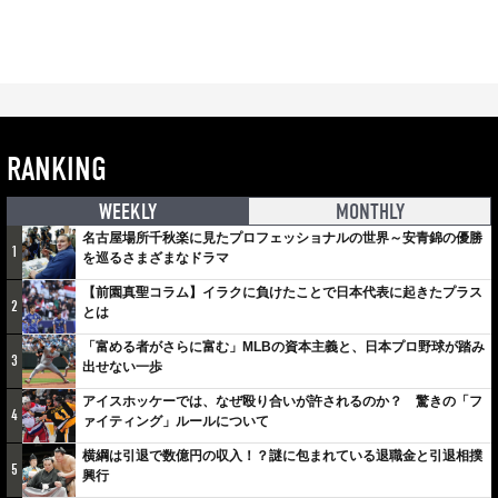
RANKING
WEEKLY
MONTHLY
名古屋場所千秋楽に見たプロフェッショナルの世界～安青錦の優勝
1
を巡るさまざまなドラマ
【前園真聖コラム】イラクに負けたことで日本代表に起きたプラス
2
とは
「富める者がさらに富む」MLBの資本主義と、日本プロ野球が踏み
3
出せない一歩
アイスホッケーでは、なぜ殴り合いが許されるのか？ 驚きの「フ
4
ァイティング」ルールについて
横綱は引退で数億円の収入！？謎に包まれている退職金と引退相撲
5
興行