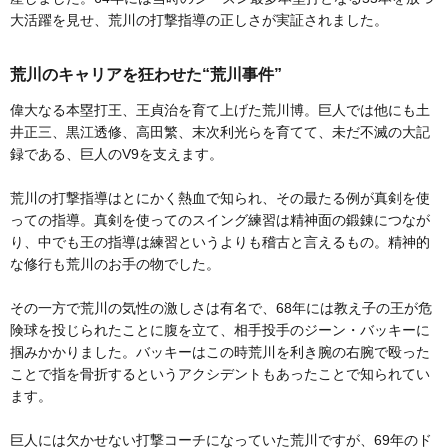
大活躍を見せ、荒川の打撃指導の正しさが実証されました。
荒川のキャリアを狂わせた“荒川事件”
偉大なる本塁打王、王貞治を育て上げた荒川博。巨人では他にも土
井正三、黒江透修、高田繁、末次利光らを育てて、未だ不滅の大記
録である、巨人のV9を支えます。
荒川の打撃指導はとにかく熱血で知られ、その最たる例が真剣を使
っての指導。真剣を使ってのスイング練習は精神面の鍛錬につなが
り、中でも王の指導は練習というよりも稽古と言えるもの。精神的
な修行も荒川のお手の物でした。
その一方で荒川の気性の激しさは有名で、68年には教え子の王が危
険球を投じられたことに腹を立て、相手投手のジーン・バッキーに
掴みかかりました。バッキーはこの時荒川を利き腕の右腕で殴った
ことで指を骨折するというアクシデントもあったことで知られてい
ます。
巨人には欠かせない打撃コーチになっていた荒川ですが、69年のド