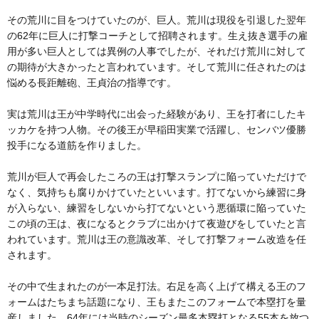
その荒川に目をつけていたのが、巨人。荒川は現役を引退した翌年
の62年に巨人に打撃コーチとして招聘されます。生え抜き選手の雇
用が多い巨人としては異例の人事でしたが、それだけ荒川に対して
の期待が大きかったと言われています。そして荒川に任されたのは
悩める長距離砲、王貞治の指導です。
実は荒川は王が中学時代に出会った経験があり、王を打者にしたキ
ッカケを持つ人物。その後王が早稲田実業で活躍し、センバツ優勝
投手になる道筋を作りました。
荒川が巨人で再会したころの王は打撃スランプに陥っていただけで
なく、気持ちも腐りかけていたといいます。打てないから練習に身
が入らない、練習をしないから打てないという悪循環に陥っていた
この頃の王は、夜になるとクラブに出かけて夜遊びをしていたと言
われています。荒川は王の意識改革、そして打撃フォーム改造を任
されます。
その中で生まれたのが一本足打法。右足を高く上げて構える王のフ
ォームはたちまち話題になり、王もまたこのフォームで本塁打を量
産しました。64年には当時のシーズン最多本塁打となる55本を放つ