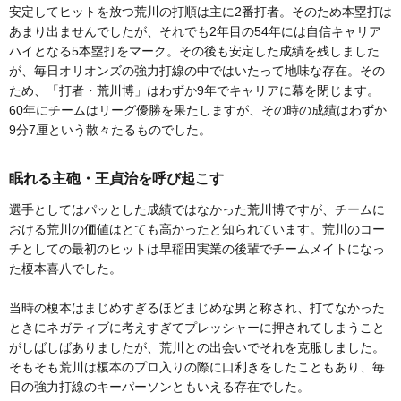
安定してヒットを放つ荒川の打順は主に2番打者。そのため本塁打は
あまり出ませんでしたが、それでも2年目の54年には自信キャリア
ハイとなる5本塁打をマーク。その後も安定した成績を残しました
が、毎日オリオンズの強力打線の中ではいたって地味な存在。その
ため、「打者・荒川博」はわずか9年でキャリアに幕を閉じます。
60年にチームはリーグ優勝を果たしますが、その時の成績はわずか
9分7厘という散々たるものでした。
眠れる主砲・王貞治を呼び起こす
選手としてはパッとした成績ではなかった荒川博ですが、チームに
おける荒川の価値はとても高かったと知られています。荒川のコー
チとしての最初のヒットは早稲田実業の後輩でチームメイトになっ
た榎本喜八でした。
当時の榎本はまじめすぎるほどまじめな男と称され、打てなかった
ときにネガティブに考えすぎてプレッシャーに押されてしまうこと
がしばしばありましたが、荒川との出会いでそれを克服しました。
そもそも荒川は榎本のプロ入りの際に口利きをしたこともあり、毎
日の強力打線のキーパーソンともいえる存在でした。