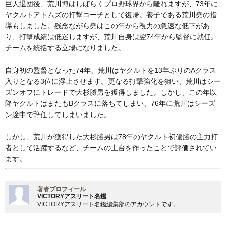
巨人退団後、荒川博はしばらくプロ野球界から離れますが、73年に
ヤクルトアトムズの打撃コーチとして復帰。養子である荒川堯の指
導もしました。残念ながら堯はこの年から視力の急速な低下があ
り、打撃成績は低迷しますが、荒川自身は翌74年から監督に就任。
チームを統括する立場になりました。
自身初の監督となった74年、荒川はヤクルトを13年ぶりのAクラス
入りとなる3位に浮上させます。更なる打撃強化を狙い、荒川はシー
ズンオフにトレードで大杉勝男を獲得しました。しかし、この年以
降ヤクルトはまたもBクラスに落ちてしまい、76年に荒川はシーズ
ン途中で辞任してしまいました。
しかし、荒川が獲得した大杉勝男は78年のヤクルト初優勝の主力打
者として活躍するなど、チームの土台を作ったことで評価されてい
ます。
著者プロフィール
VICTORYアスリート名鑑
VICTORYアスリート名鑑編集部のアカウントです。