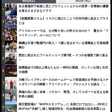
WEEKLY
MONTHLY
名古屋場所千秋楽に見たプロフェッショナルの世界～安青錦の優勝
1
を巡るさまざまなドラマ
【前園真聖コラム】イラクに負けたことで日本代表に起きたプラス
2
とは
アイスホッケーでは、なぜ殴り合いが許されるのか？ 驚きの「フ
3
ァイティング」ルールについて
横綱は引退で数億円の収入！？謎に包まれている退職金と引退相撲
4
興行
歴史に刻まれたワールドシリーズ第7戦 ～３つの名場面で振り返る
5
～
相撲協会で3倍以上増えたもの ～時代の要請、ロンドン公演と古式
6
大相撲
川崎ブレイブサンダースのホームゲームで音楽演出を手掛けるスチ
7
ャダラパーが川崎新！アリーナシティ・プロジェクトを語る 「楽
しみでしかないでしょ。川崎は、ずっと成長曲線だから」
異端の先に描く未来：イチロー、野茂、そしてスポーツを支える科
8
学界の挑戦
国立競技場が「MUFGスタジアム」に 名前だけではない…JNSEと
9
MUFGが“共創”し描く地域活性化・社会価値創造の近未来図とは