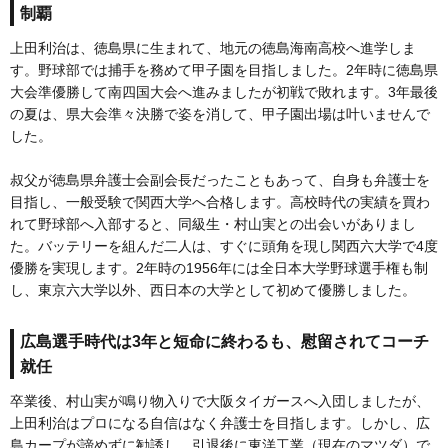
制覇
上田利治は、徳島県に生まれて、地元の徳島海南高校へ進学しま
す。野球部では捕手を務めて甲子園を目指しました。2年時に徳島県
大会準優勝して南四国大会へ進みましたが初戦で敗れます。3年最後
の夏は、県大会準々決勝で姿を消して、甲子園出場は叶いませんで
した。
叔父が徳島県弁護士会副会長だったこともあって、自身も弁護士を
目指し、一般受験で関西大学へ合格します。高校時代の実績を買わ
れて野球部へ入部すると、同級生・村山実との出会いがありまし
た。バッテリーを組んだ二人は、すぐに頭角を現し関西六大学で4度
優勝を実現します。2年時の1956年には全日本大学野球選手権も制
し、東京六大学以外、西日本の大学として初めて優勝しました。
広島選手時代は3年と短命に終わるも、慰留されてコーチ
就任
卒業後、村山実が鳴り物入りで大阪タイガースへ入団しましたが、
上田利治はプロになる自信はなく弁護士を目指します。しかし、広
島カープが諦めずに勧誘し、引退後に東洋工業（現在のマツダ）で