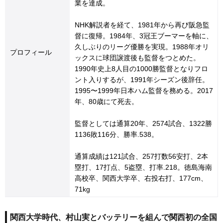
業を達成。
NHK解説者を経て、1981年から再び阪急監
督に復帰。1984年、3冠王ブーマーを軸に、
久しぶりのリーグ優勝を実現。1988年オリ
プロフィール
ックスに球団譲渡後も監督をつとめた。
1990年史上8人目の1000勝監督となりフロ
ント入りするが、1991年シーズン後辞任。
1995〜1999年日本ハム監督を務める。2017
年、80歳にて死去。
監督としては通算20年、2574試合、1322勝
1136敗116分、勝率.538。
通算成績は121試合、257打数56安打、2本
塁打、17打点、5盗塁、打率.218。徳島海南
高校卒、関西大学卒、右投右打、177cm、
71kg
関西大学時代、村山実とバッテリーを組んで関西初の全国