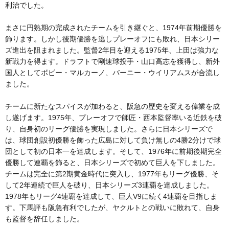
利治でした。
まさに円熟期の完成されたチームを引き継ぐと、1974年前期優勝を
飾ります。しかし後期優勝を逃しプレーオフにも敗れ、日本シリー
ズ進出を阻まれました。監督2年目を迎える1975年、上田は強力な
新戦力を得ます。ドラフトで剛速球投手・山口高志を獲得し、新外
国人としてボビー・マルカーノ、バーニー・ウイリアムスが合流し
ました。
チームに新たなスパイスが加わると、阪急の歴史を変える偉業を成
し遂げます。1975年、プレーオフで師匠・西本監督率いる近鉄を破
り、自身初のリーグ優勝を実現しました。さらに日本シリーズで
は、球団創設初優勝を飾った広島に対して負け無しの4勝2分けで球
団として初の日本一を達成します。そして、1976年に前期後期完全
優勝して連覇を飾ると、日本シリーズで初めて巨人を下しました。
チームは完全に第2期黄金時代に突入し、1977年もリーグ優勝、そ
して2年連続で巨人を破り、日本シリーズ3連覇を達成しました。
1978年もリーグ4連覇を達成して、巨人V9に続く4連覇を目指しま
す。下馬評も阪急有利でしたが、ヤクルトとの戦いに敗れて、自身
も監督を辞任しました。