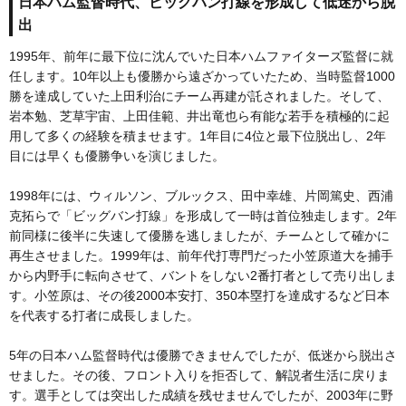
日本ハム監督時代、ビッグバン打線を形成して低迷から脱
出
1995年、前年に最下位に沈んでいた日本ハムファイターズ監督に就
任します。10年以上も優勝から遠ざかっていたため、当時監督1000
勝を達成していた上田利治にチーム再建が託されました。そして、
岩本勉、芝草宇宙、上田佳範、井出竜也ら有能な若手を積極的に起
用して多くの経験を積ませます。1年目に4位と最下位脱出し、2年
目には早くも優勝争いを演じました。
1998年には、ウィルソン、ブルックス、田中幸雄、片岡篤史、西浦
克拓らで「ビッグバン打線」を形成して一時は首位独走します。2年
前同様に後半に失速して優勝を逃しましたが、チームとして確かに
再生させました。1999年は、前年代打専門だった小笠原道大を捕手
から内野手に転向させて、バントをしない2番打者として売り出しま
す。小笠原は、その後2000本安打、350本塁打を達成するなど日本
を代表する打者に成長しました。
5年の日本ハム監督時代は優勝できませんでしたが、低迷から脱出さ
せました。その後、フロント入りを拒否して、解説者生活に戻りま
す。選手としては突出した成績を残せませんでしたが、2003年に野