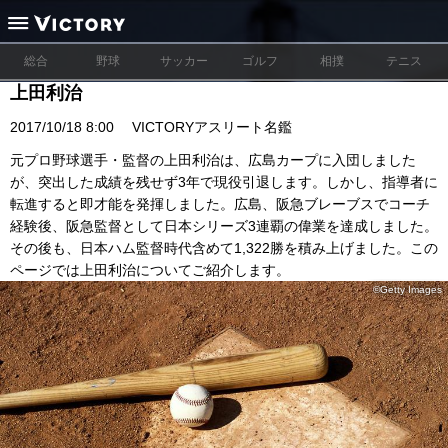
総合
野球
サッカー
ゴルフ
相撲
テニス
上田利治
2017/10/18 8:00
VICTORYアスリート名鑑
元プロ野球選手・監督の上田利治は、広島カープに入団しました
が、突出した成績を残せず3年で現役引退します。しかし、指導者に
転進すると即才能を発揮しました。広島、阪急ブレーブスでコーチ
経験後、阪急監督として日本シリーズ3連覇の偉業を達成しました。
その後も、日本ハム監督時代含めて1,322勝を積み上げました。この
ページでは上田利治についてご紹介します。
©Getty Images