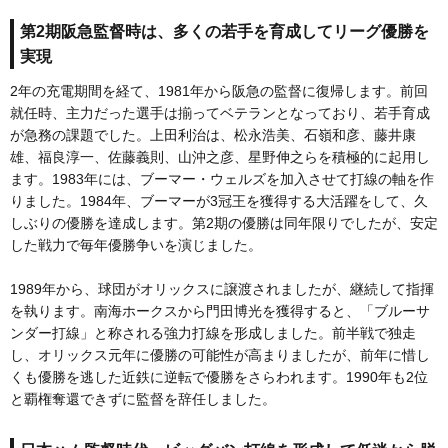
第2期阪急監督時は、多くの若手を育成してリーグ優勝を
実現
2年の充電期間を経て、1981年から阪急の監督に復帰します。前回
就任時、主力だった選手は揃ってベテランとなっており、若手育成
が急務の課題でした。上田利治は、松永浩美、石嶺和彦、藤井康
雄、福良淳一、佐藤義則、山沖之彦、星野伸之らを積極的に起用し
ます。1983年には、ブーマー・ウェルズを加入させて打線の軸を作
りました。1984年、ブーマーが3冠王を獲得する大活躍をして、久
しぶりの優勝を達成します。第2期の優勝は同年限りでしたが、安定
した戦力で毎年優勝争いを演じました。
1989年から、球団がオリックスに譲渡されましたが、継続して指揮
を執ります。南海ホークスから門田博光を獲得すると、「ブルーサ
ンダー打線」と称される強力打線を形成しました。前半戦で独走
し、オリックス元年に優勝の可能性が高まりましたが、前年に惜し
くも優勝を逃した近鉄に逆転で優勝をさらわれます。1990年も2位
と覇権奪還できずに監督を辞任しました。