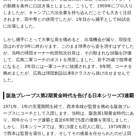
の勤務を条件に口説き落としました。こうして、1959年にプロ入り
しましたが、キャンプに六法全書を持ち込んだことでも大きく注目
されます。田中尊との併用でしたが、1年目から捕手として66試合
に出場しました。
しかし捕手にとって大事な肩を痛めると、出場機会が減り、現役生
活はわずか3年に終わります。このまま球界から姿を消すはずでした
が、当時の球団オーナー松田恒次社長は、その類まれな頭脳を評価
して、広島二軍コーチのポストを用意しました。若干25歳で指導者
になると、2年目には一軍コーチに抜擢されます。8年間、コーチを
務めましたが、広島は球団創設以来Bクラスから抜け出せませんで
した。
阪急ブレーブス第2期黄金時代を告げる日本シリーズ3連覇
1971年、1年の充電期間を経て、西本幸雄が監督を務める阪急ブレ
ーブスにコーチとして入団します。当時は、阪急第1期黄金時代にあ
り、同年からリーグ連覇と直近6年間で5度の優勝を実現しました。
しかし、日本シリーズでは、実に5度とも巨人に屈し、1973年限り
で西本は監督を退任します。そしてその後釜を任せられたのが上田