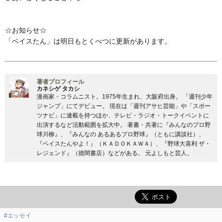
☆お知らせ☆
「ベイスたん」は明日もとくべつに更新があります。
著者プロフィール
カネシゲ タカシ
漫画家・コラムニスト。1975年生まれ、大阪府出身。 「週刊少年
ジャンプ」にてデビュー。 現在は「週刊アサヒ芸能」や「スポー
ツナビ」に連載を持つほか、テレビ・ラジオ・トークイベントに
出演するなど活動範囲を拡大中。 著書・共著に『みんなのプロ野
球川柳』、『みんなの あるあるプロ野球』（ともに講談社）、
『ベイスたんやよ！』（ＫＡＤＯＫＡＷＡ）、『野球大喜利 ザ・
レジェンド』（徳間書店）などがある。 元よしもと芸人。
#エッセイ