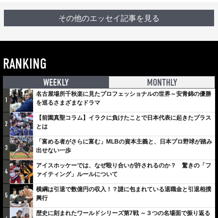
その他のエッセイ記事を見る
RANKING
WEEKLY
MONTHLY
名古屋場所千秋楽に見たプロフェッショナルの世界～安青錦の優勝
1
を巡るさまざまなドラマ
【前園真聖コラム】イラクに負けたことで日本代表に起きたプラス
2
とは
「富める者がさらに富む」MLBの資本主義と、日本プロ野球が踏み
3
出せない一歩
アイスホッケーでは、なぜ殴り合いが許されるのか？ 驚きの「フ
4
ァイティング」ルールについて
横綱は引退で数億円の収入！？謎に包まれている退職金と引退相撲
5
興行
歴史に刻まれたワールドシリーズ第7戦 ～３つの名場面で振り返る