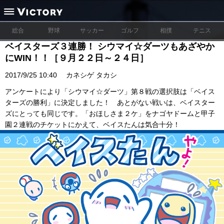
総合
野球
サッカー
ゴルフ
相撲
テニス
ベイスターズ３連勝！ シウマイ☆ダーツもあざやか
にWIN！！［９月２２日～２４日］
2017/9/25 10:40
カネシゲ タカシ
アンケートにより「シウマイ☆ダーツ」第８戦の選択肢は「ベイス
ターズの勝利」に決定しました！ あとがない戦いは、ベイスター
ズにとっても同じです。「おほしさま２ケ」をナゴヤドームと甲子
園２連戦のチケットにかえて、ベイスたんは気合十分！