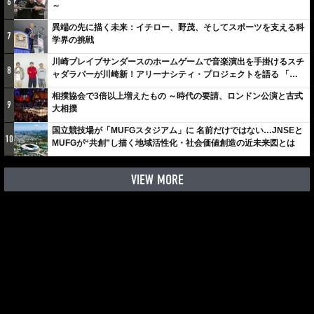
6
～
異端の先に描く未来：イチロー、野茂、そしてスポーツを支える科
7
学界の挑戦
川崎ブレイブサンダースのホームゲームで音楽演出を手掛けるスチ
8
ャダラパーが川崎新！アリーナシティ・プロジェクトを語る 「楽
しみでしかないでしょ。川崎は、ずっと成長曲線だから」
相撲協会で3倍以上増えたもの ～時代の要請、ロンドン公演と古式
9
大相撲
国立競技場が「MUFGスタジアム」に 名前だけではない…JNSEと
10
MUFGが“共創”し描く地域活性化・社会価値創造の近未来図とは
VIEW MORE