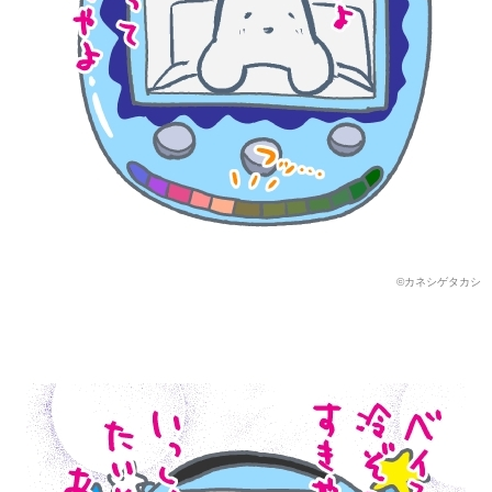
©カネシゲタカシ