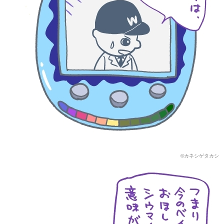
©カネシゲタカシ