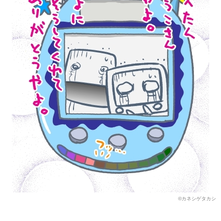
©カネシゲタカシ