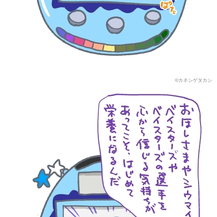
©カネシゲタカシ