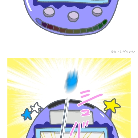
©カネシゲタカシ