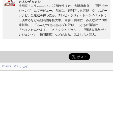
カネシゲ タカシ
漫画家・コラムニスト。1975年生まれ、大阪府出身。 「週刊少年
ジャンプ」にてデビュー。 現在は「週刊アサヒ芸能」や「スポー
ツナビ」に連載を持つほか、テレビ・ラジオ・トークイベントに
出演するなど活動範囲を拡大中。 著書・共著に『みんなのプロ野
球川柳』、『みんなの あるあるプロ野球』（ともに講談社）、
『ベイスたんやよ！』（ＫＡＤＯＫＡＷＡ）、『野球大喜利 ザ・
レジェンド』（徳間書店）などがある。 元よしもと芸人。
#news
#エッセイ