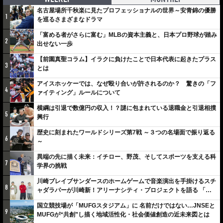
名古屋場所千秋楽に見たプロフェッショナルの世界～安青錦の優勝
1
を巡るさまざまなドラマ
「富める者がさらに富む」MLBの資本主義と、日本プロ野球が踏み
2
出せない一歩
【前園真聖コラム】イラクに負けたことで日本代表に起きたプラス
3
とは
アイスホッケーでは、なぜ殴り合いが許されるのか？ 驚きの「フ
4
ァイティング」ルールについて
横綱は引退で数億円の収入！？謎に包まれている退職金と引退相撲
5
興行
歴史に刻まれたワールドシリーズ第7戦 ～３つの名場面で振り返る
6
～
異端の先に描く未来：イチロー、野茂、そしてスポーツを支える科
7
学界の挑戦
川崎ブレイブサンダースのホームゲームで音楽演出を手掛けるスチ
8
ャダラパーが川崎新！アリーナシティ・プロジェクトを語る 「楽
しみでしかないでしょ。川崎は、ずっと成長曲線だから」
国立競技場が「MUFGスタジアム」に 名前だけではない…JNSEと
9
MUFGが“共創”し描く地域活性化・社会価値創造の近未来図とは