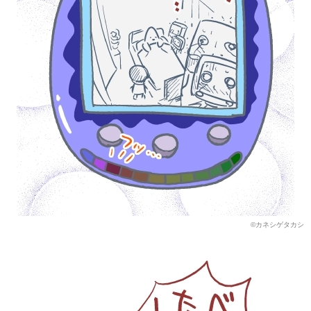
©カネシゲタカシ