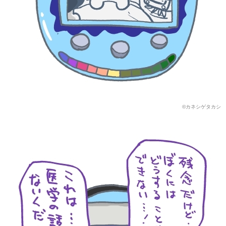
©カネシゲタカシ