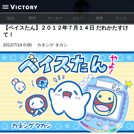
総合
野球
サッカー
ゴルフ
相撲
テニス
【ベイスたん】２０１２年７月１４日 だれかたすけ
て！
2012/7/14 0:00
カネシゲ タカシ