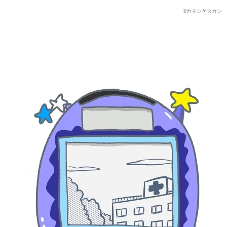
©カネシゲタカシ