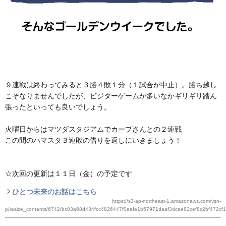
９連戦は終わってみると３勝４敗１分（１試合が中止）。勝ち越し
こそなりませんでしたが、ビジターゲームが多いなかギリギリ踏ん
張ったといっても良いでしょう。
火曜日からはマツダスタジアムでカープさんとの２連戦
この間のハマスタ３連敗の借りを返しにいきましょう！
☆次回の更新は１１日（金）の予定です
ひとつ未来のお話はこちら
https://s3-ap-northeast-1.amazonaws.com/vsn-
p/resize_contents/6742/bc03a68d434fcc4826447f0eafe1b57971daaf3dcee82cef8c2bf472cf