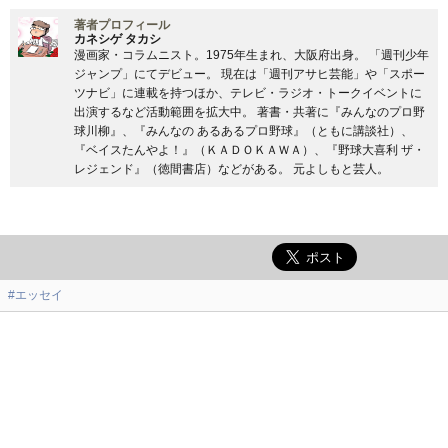
著者プロフィール
カネシゲ タカシ
漫画家・コラムニスト。1975年生まれ、大阪府出身。 「週刊少年
ジャンプ」にてデビュー。 現在は「週刊アサヒ芸能」や「スポー
ツナビ」に連載を持つほか、テレビ・ラジオ・トークイベントに
出演するなど活動範囲を拡大中。 著書・共著に『みんなのプロ野
球川柳』、『みんなの あるあるプロ野球』（ともに講談社）、
『ベイスたんやよ！』（ＫＡＤＯＫＡＷＡ）、『野球大喜利 ザ・
レジェンド』（徳間書店）などがある。 元よしもと芸人。
#エッセイ