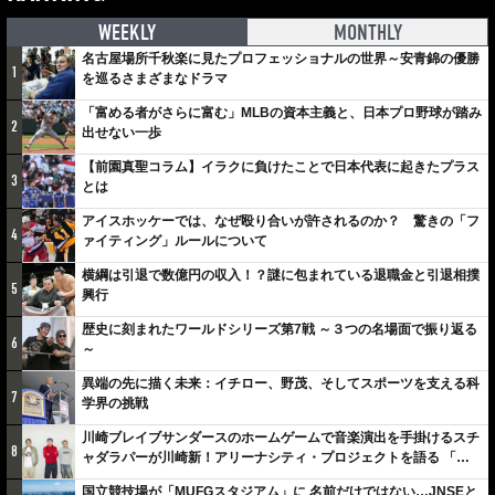
WEEKLY
MONTHLY
名古屋場所千秋楽に見たプロフェッショナルの世界～安青錦の優勝
1
を巡るさまざまなドラマ
「富める者がさらに富む」MLBの資本主義と、日本プロ野球が踏み
2
出せない一歩
【前園真聖コラム】イラクに負けたことで日本代表に起きたプラス
3
とは
アイスホッケーでは、なぜ殴り合いが許されるのか？ 驚きの「フ
4
ァイティング」ルールについて
横綱は引退で数億円の収入！？謎に包まれている退職金と引退相撲
5
興行
歴史に刻まれたワールドシリーズ第7戦 ～３つの名場面で振り返る
6
～
異端の先に描く未来：イチロー、野茂、そしてスポーツを支える科
7
学界の挑戦
川崎ブレイブサンダースのホームゲームで音楽演出を手掛けるスチ
8
ャダラパーが川崎新！アリーナシティ・プロジェクトを語る 「楽
しみでしかないでしょ。川崎は、ずっと成長曲線だから」
国立競技場が「MUFGスタジアム」に 名前だけではない…JNSEと