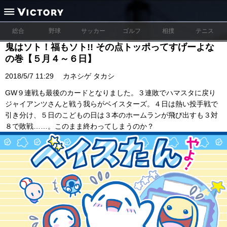
総合
野球
サッカー
ゴルフ
相撲
テニス
鬼はソト！福もソト!! その点トッポってすげーよな
の巻【５月４～６日】
2018/5/7 11:29
カネシゲ タカシ
GW９連戦も最後のカードとなりました。３連敗でハマスタに戻り
ジャイアンツさんと戦う我らがベイスターズ。４日は熱い投手戦で
引き分け、５日のこどもの日は３本のホームランが飛び出すも３対
８で敗戦……。このまま終わってしまうのか？