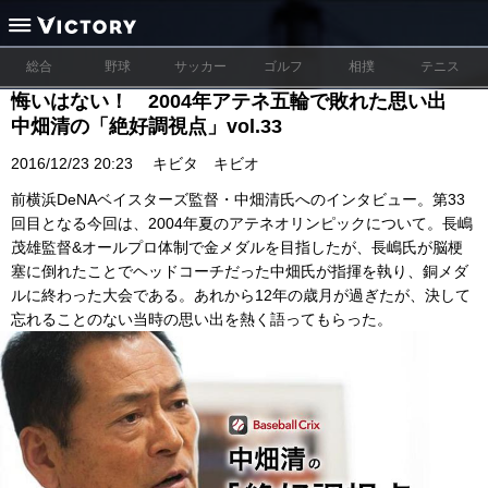
総合
野球
サッカー
ゴルフ
相撲
テニス
悔いはない！ 2004年アテネ五輪で敗れた思い出
中畑清の「絶好調視点」vol.33
2016/12/23 20:23
キビタ キビオ
前横浜DeNAベイスターズ監督・中畑清氏へのインタビュー。第33
回目となる今回は、2004年夏のアテネオリンピックについて。長嶋
茂雄監督&オールプロ体制で金メダルを目指したが、長嶋氏が脳梗
塞に倒れたことでヘッドコーチだった中畑氏が指揮を執り、銅メダ
ルに終わった大会である。あれから12年の歳月が過ぎたが、決して
忘れることのない当時の思い出を熱く語ってもらった。