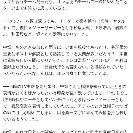
ッタリ合うチームだったな。オレはあのチームで一緒にやれたこと
を、いまでも誇りに思っているよ。
──メンバーを振り返っても、リーダーが宮本慎也（当時・ヤクル
ト）で、後にメジャーリーガーとなる松坂大輔、上原浩治、岩隈久
志、和田毅など、錚々たる選手ばかりでした。
中畑 あのとき参加した面々は、いまも現役であったり、各球団の
重要なポストや解説として活躍している人間が多いだろう？ 本当
に素晴らしい人間ばかりだった。オレは監督だったけれど、それは
登録上だけのこと。「監督代行とも言えない」と揶揄されていたく
らいだったからな。それは、オレ自身も自覚していたよ。
──当時のTV中継を見た限り、中畑さんも指揮を執っていたときの
表情がとても硬かったという印象が強く残っています。それまでに
現役時代やコーチとしてベンチにいたときはムードメーカーとし
て、喜怒哀楽を表情に出していたのに、アテネのときは帽子のつば
の影で目元が隠れてしまい、口を真一文字に結んで表情を押し殺し
ているようでした。
中畑 あれは日差しの関係で、ダッグアウトに強力な直射日光が入