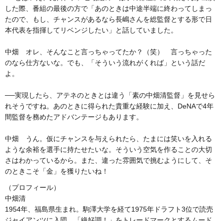
した際、番組の最後の方で「あのときは中途半端に終わってしまっ
たので、もし、チャンスがあるなら長嶋さんを総監督とする形で日
本代表を指揮してリベンジしたい」と話していました。
中畑 オレ、そんなこと言っちゃってたか？（笑） 言っちゃった
のなら仕方ないな。でも、「そういう流れがくれば」という話だ
よ。
──実現したら、アテネのときとは違う「素の中畑清監督」を見せら
れそうですね。あのときに得られた貴重な経験に加え、DeNAで4年
間監督を務めたアドバンテージもあります。
中畑 うん。仮にチャンスを与えられたら、たまには笑いを入れる
ような余裕を選手に持たせたいな。そういう空気を作ることの大切
さはわかっているから。また、違った雰囲気で挑むようにして、そ
のときこそ「金」を獲りたいね！
（プロフィール）
中畑清
1954年、福島県生まれ。駒澤大学を経て1975年ドラフト3位で読売
ジャイアンツに入団。「絶好調！」をトレードマークとするムード