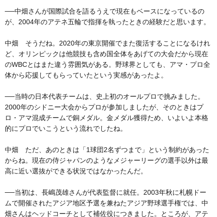
──中畑さんが国際試合を語るうえで現在もベースになっているの
が、2004年のアテネ五輪で指揮を執ったときの経験だと思います。
中畑 そうだね。2020年の東京開催でまた復活することになるけれ
ど、オリンピックは他競技も含め国全体をあげての大会だから現在
のWBCとはまた違う雰囲気がある。野球界としても、アマ・プロ全
体から応援してもらっていたという実感があったよ。
──当時の日本代表チームは、史上初のオールプロで挑みました。
2000年のシドニー大会からプロが参加しましたが、そのときはプ
ロ・アマ混成チームで銅メダル。金メダル獲得ため、いよいよ本格
的にプロでいこうという流れでしたね。
中畑 ただ、あのときは「1球団2名ずつまで」という制約があった
からね。現在の侍ジャパンのようなメジャーリーグの選手以外は最
高に近い選抜ができる状況ではなかったんだ。
──当初は、長嶋茂雄さんが代表監督に就任。2003年秋に札幌ドー
ムで開催されたアジア地区予選を兼ねたアジア野球選手権では、中
畑さんはヘッドコーチとして補佐役につきました。ところが、アテ