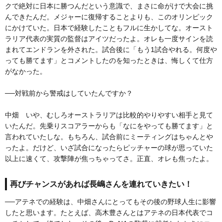
クで絶対に日本に勝つんだという意識で、まさに命がけで大会に挑
んできたんだ。メジャーに復帰することよりも、このオリンピック
にかけていた。日本で経験したこともフルに生かしてな。オースト
ラリア代表の実質の監督はアイツだったよ。オレも一度サインを読
まれてエンドランを外された。試合後に「もう1試合やれる。何度や
っても勝てます」とコメントしたのを知ったときは、悔しくて仕方
がなかった。
──対戦前から警戒はしていたんですか？
中畑 いや、むしろオーストラリアは比較的やりやすい相手と見て
いたんだ。先乗りスコアラーからも「なにをやっても勝てます」と
言われていたしな。もちろん、試合前にミーティングはちゃんとや
ったよ。だけど、いざ試合になったらピッチャーの球が思っていた
以上に速くて、攻撃陣が焦っちゃってさ。正直、オレも焦ったよ。
再びチャンスがあれば長嶋さんを連れていきたい！
──アテネでの経験は、中畑さんにとってもその後の野球人生に影響
したと思います。たとえば、高木豊さんとはアテネの日本代表でコ