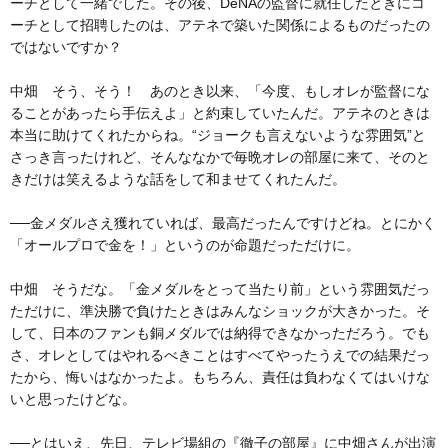
ーチとして一緒でした。その後、DeNAの監督に就任したときにコ
ーチとして招聘したのは、アテネで築いた関係によるものだったの
ではないですか？
中畑 そう、そう！ あのとき以来、「今度、もしオレが監督にな
ることがあったら手伝えよ」と約束していたんだ。アテネのときは
本当に助けてくれたからね。“ジョークも言えないような雰囲気”と
さっき言ったけれど、そんななかで毎晩オレの部屋に来て、そのと
きだけは笑えるような話をして和ませてくれたんだ。
──金メダルさえ獲れていれば、最高だったんですけどね。とにかく
「オールプロで金を！」というのが命題だっただけに。
中畑 そうだな。「金メダルをとって当たり前」という雰囲気だっ
ただけに、準決勝で負けたときはみんなショックが大きかった。そ
して、日本のファンも銅メダルでは納得できなかっただろう。でも
さ、オレとしてはやれるべきことはすべてやったうえでの結果だっ
たから、悔いはなかったよ。もちろん、責任は負わなくてはいけな
いと思ったけどな。
──とはいえ、先日、テレビ場組の『徹子の部屋』に中畑さんが出演