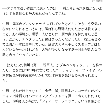
©共同通信
──アテネで硬い雰囲気に見えたのは、一瞬たりとも気を抜かないよ
うとする真剣な姿勢の表れだったんですね。
中畑 毎試合プレッシャーでしびれていたけどさ。そういう空気の
なかにいられるというのは、選ばれし野球人たちだけが体験できる
こと。あの環境が、選手一人ひとりに一層の責任を持たせたと思
う。だから、チンタラした行動はまったくなかったし、控えも含め
て全員が一球に集中していた。練習のときも手伝うスタッフがほと
んどいなかったけれども、人数が少ないなかで選手同士がみんなで
助け合ってやっていたよ。
──控えだった相川（亮二／現巨人）がブルペンキャッチャーを務め
たり、ときには2010年に亡くなったユーティリティープレイヤーの
木村拓也が捕手経験をいかして投球練習を受ける姿も見られまし
た。
中畑 それだけじゃなくて、金子（誠／現日本ハムコーチ）がバッ
ティング練習ではバッティングピッチャーを買って出てくれたりも
した。長嶋さんが掲げた「フォア・ザ・フラッグ」という言葉がピ