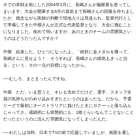
ネでの本戦を前にした2004年3月に、長嶋さんが脳梗塞を患ってし
まいます。大会が開幕する8月の直前まで長嶋さんの回復を待ちまし
たが、残念ながら医師の判断で現地入りは見送られ、監督代行とし
て準備してきた中畑さんが正式な代表監督となり、大会に挑むこと
になりました。改めて伺いますが、あのときのチームの雰囲気とい
うのはどうだったんですか？
中畑 結束した。ひとつになったよ。「絶対に金メダルを獲って、
長嶋さんに見せよう！ そうすれば、長嶋さんの病気もきっと治
る」という、その一点の目標になったから。
──むしろ、まとまったんですね。
中畑 ただ、いま思うと、オレも含めてだけど、選手、スタッフ全
員の気持ちがのめり込みすぎたというのはあったな。だから、予選
リーグで最初にオーストラリアに負けたときにガクーっと落ち込ん
じゃってさ。成績的にも状態的にも、1敗くらいなんてことないこと
だったというのに沈んだ雰囲気になってしまったんだ。
──わたしは当時、日本でTVの前で応援していましが、画面を通し