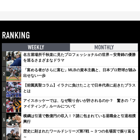
RANKING
WEEKLY
MONTHLY
名古屋場所千秋楽に見たプロフェッショナルの世界～安青錦の優勝
1
を巡るさまざまなドラマ
「富める者がさらに富む」MLBの資本主義と、日本プロ野球が踏み
2
出せない一歩
【前園真聖コラム】イラクに負けたことで日本代表に起きたプラス
3
とは
アイスホッケーでは、なぜ殴り合いが許されるのか？ 驚きの「フ
4
ァイティング」ルールについて
横綱は引退で数億円の収入！？謎に包まれている退職金と引退相撲
5
興行
歴史に刻まれたワールドシリーズ第7戦 ～３つの名場面で振り返る
6
～