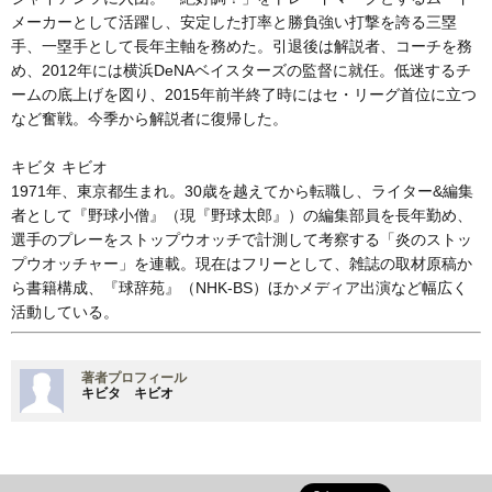
メーカーとして活躍し、安定した打率と勝負強い打撃を誇る三塁
手、一塁手として長年主軸を務めた。引退後は解説者、コーチを務
め、2012年には横浜DeNAベイスターズの監督に就任。低迷するチ
ームの底上げを図り、2015年前半終了時にはセ・リーグ首位に立つ
など奮戦。今季から解説者に復帰した。
キビタ キビオ
1971年、東京都生まれ。30歳を越えてから転職し、ライター&編集
者として『野球小僧』（現『野球太郎』）の編集部員を長年勤め、
選手のプレーをストップウオッチで計測して考察する「炎のストッ
プウオッチャー」を連載。現在はフリーとして、雑誌の取材原稿か
ら書籍構成、『球辞苑』（NHK-BS）ほかメディア出演など幅広く
活動している。
著者プロフィール
キビタ キビオ