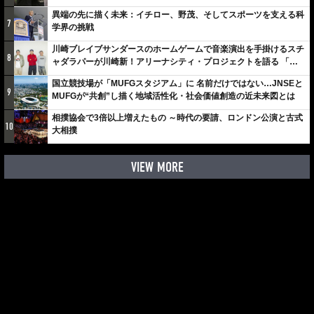
異端の先に描く未来：イチロー、野茂、そしてスポーツを支える科
7
学界の挑戦
川崎ブレイブサンダースのホームゲームで音楽演出を手掛けるスチ
8
ャダラパーが川崎新！アリーナシティ・プロジェクトを語る 「楽
しみでしかないでしょ。川崎は、ずっと成長曲線だから」
国立競技場が「MUFGスタジアム」に 名前だけではない…JNSEと
9
MUFGが“共創”し描く地域活性化・社会価値創造の近未来図とは
相撲協会で3倍以上増えたもの ～時代の要請、ロンドン公演と古式
10
大相撲
VIEW MORE