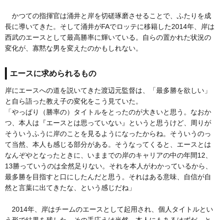
かつての指揮官は涌井と岸を切磋琢磨させることで、ふたりを成
長に導いてきた。そして涌井がFAでロッテに移籍した2014年、岸は
西武のエースとして最高勝率に輝いている。自らの置かれた状況の
変化が、寡黙な男を変えたのかもしれない。
エースに求められるもの
岸にエースへの道を説いてきた渡辺元監督は、「最多勝を欲しい」
と自ら語った教え子の変化をこう見ていた。
「やっぱり（勝率の）タイトルをとったのが大きいと思う。なおか
つ、本人は『エースとは思っていない』というと思うけど、周りが
そういうふうに岸のことを見るようになったからね。そういうのっ
て当然、本人も感じる部分がある。そうなってくると、エースとは
なんぞやとなったときに、いままでの岸のキャリアの中の年間12、
13勝っていうのは全然足りない。それを本人がわかっているから、
最多勝を目指すと口にしたんだと思う。それはある意味、自信が自
然と言葉に出てきたな、という感じだね」
2014年、岸はチームのエースとして起用され、個人タイトルとい
う形で結果を残した。その手応えは当然、本人にもあるはずだ。と