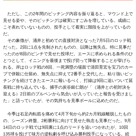
ただし、この2年間のピッチング内容を振り返ると、マウンド上で
見せる姿や、そのピッチングは確実にすごみを増している。成績に
こそ表れていないものの、投手として着実に階段を上がっているの
だ。
その象徴が、涌井と初めての直接対決となった7月5日のロッテ戦
だった。2回に1点を先制されたものの、以降は無失点。特に見事だ
ったのが8回のピンチで見せた投球だ。エースに求められる条件のひ
とつとして、イニングを最後まで投げ切って降板することが挙げら
れる。岸はロッテ戦の8回、一死満塁の場面で清田育宏を宝刀のカー
ブで併殺に仕留め、無失点に抑えて2番手と交代した。粘り強いピッ
チングを続けてきたエースに報いるべく、打線は9回に追いついて延
長戦に持ち込んでいる。捕手の炭谷銀仁朗が「（涌井との初対決を
迎える）2日前のブルペンから気合いが入っていたと報告を受けまし
た」と語っていたが、その気持ちを見事ボールに込めたのだ。
今季は右足内転筋を痛めて4月下旬から約2カ月戦線離脱したもの
の、シーズン終盤、2桁勝利に向けて見せた執念も見事だった。9月
14日のロッテ戦では9回裏に1点のリードを追いつかれたが、10回
135球を投げて味方の逆転劇を呼び込み勝利投手になっている。続