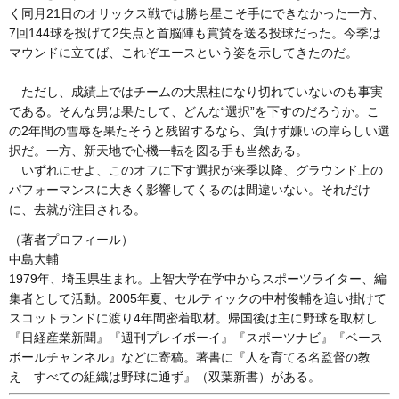
く同月21日のオリックス戦では勝ち星こそ手にできなかった一方、
7回144球を投げて2失点と首脳陣も賞賛を送る投球だった。今季は
マウンドに立てば、これぞエースという姿を示してきたのだ。
ただし、成績上ではチームの大黒柱になり切れていないのも事実
である。そんな男は果たして、どんな“選択”を下すのだろうか。こ
の2年間の雪辱を果たそうと残留するなら、負けず嫌いの岸らしい選
択だ。一方、新天地で心機一転を図る手も当然ある。
いずれにせよ、このオフに下す選択が来季以降、グラウンド上の
パフォーマンスに大きく影響してくるのは間違いない。それだけ
に、去就が注目される。
（著者プロフィール）
中島大輔
1979年、埼玉県生まれ。上智大学在学中からスポーツライター、編
集者として活動。2005年夏、セルティックの中村俊輔を追い掛けて
スコットランドに渡り4年間密着取材。帰国後は主に野球を取材し
『日経産業新聞』『週刊プレイボーイ』『スポーツナビ』『ベース
ボールチャンネル』などに寄稿。著書に『人を育てる名監督の教
え すべての組織は野球に通ず』（双葉新書）がある。