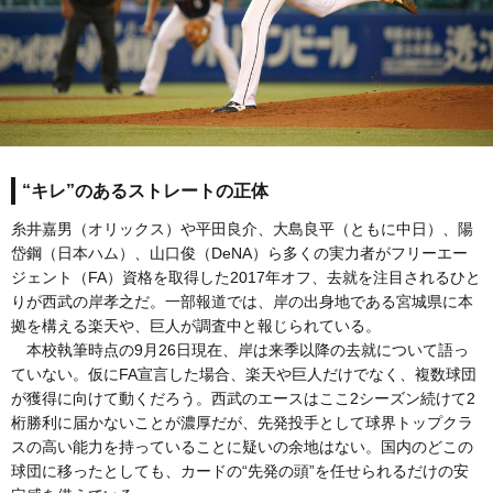
“キレ”のあるストレートの正体
糸井嘉男（オリックス）や平田良介、大島良平（ともに中日）、陽
岱鋼（日本ハム）、山口俊（DeNA）ら多くの実力者がフリーエー
ジェント（FA）資格を取得した2017年オフ、去就を注目されるひと
りが西武の岸孝之だ。一部報道では、岸の出身地である宮城県に本
拠を構える楽天や、巨人が調査中と報じられている。
本校執筆時点の9月26日現在、岸は来季以降の去就について語っ
ていない。仮にFA宣言した場合、楽天や巨人だけでなく、複数球団
が獲得に向けて動くだろう。西武のエースはここ2シーズン続けて2
桁勝利に届かないことが濃厚だが、先発投手として球界トップクラ
スの高い能力を持っていることに疑いの余地はない。国内のどこの
球団に移ったとしても、カードの“先発の頭”を任せられるだけの安