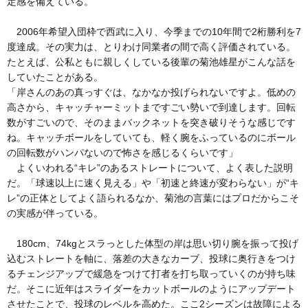
定感を備えている。
2006年希望入団枠で西武に入り、今季までの10年間で2桁勝利を7
度達成。その実力は、とりわけ同業者の間で高く評価されている。
たとえば、公私ともに親しくしている後輩の菊池雄星がこんな話を
していたことがある。
「岸さんのあの真っすぐは、なかなか投げられないですよ。低めの
高さから、キャッチャーミットまですごい勢いで到達します。回転
数がすごいので、そのままバックネットを突き破りそうな感じです
ね。キャッチボールをしていても、軽く腕をふっているのにボール
の回転数がハンパないので怖さを感じるくらいです」
よくいわれる“キレ”のあるストレートについて、よく表した説明
だ。「球速以上に速く見える」や「初速と終速が変わらない」が“キ
レ”の正体としてよく語られるなか、菊池の言葉にはプロだからこそ
の実感が伴っている。
180cm、74kgとスラっとした体型の岸は思い切り腕を振って投げ
込むストレートを軸に、落差の大きなカーブ、投球に奥行きをつけ
るチェンジアップで緩急をつけて打者を打ち取っていくのが持ち味
だ。そこに近年はスライダーをカットボールのようにアップデート
させたことで、投球のレベルを高めた。ここ2シーズンは故障による