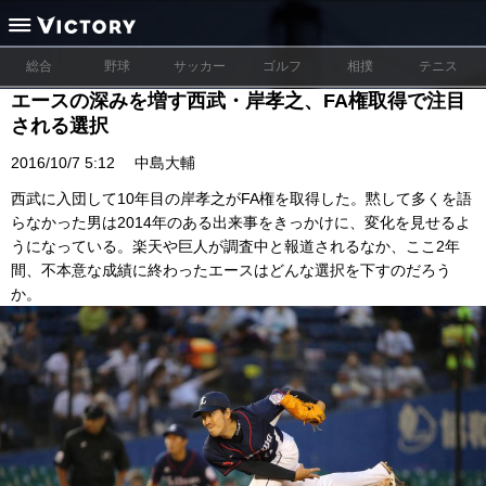
総合
野球
サッカー
ゴルフ
相撲
テニス
エースの深みを増す西武・岸孝之、FA権取得で注目
される選択
2016/10/7 5:12
中島大輔
西武に入団して10年目の岸孝之がFA権を取得した。黙して多くを語
らなかった男は2014年のある出来事をきっかけに、変化を見せるよ
うになっている。楽天や巨人が調査中と報道されるなか、ここ2年
間、不本意な成績に終わったエースはどんな選択を下すのだろう
か。