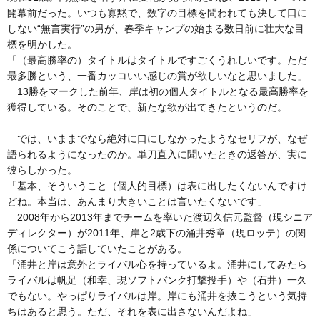
開幕前だった。いつも寡黙で、数字の目標を問われても決して口に
しない“無言実行”の男が、春季キャンプの始まる数日前に壮大な目
標を明かした。
「（最高勝率の）タイトルはタイトルですごくうれしいです。ただ
最多勝という、一番カッコいい感じの賞が欲しいなと思いました」
13勝をマークした前年、岸は初の個人タイトルとなる最高勝率を
獲得している。そのことで、新たな欲が出てきたというのだ。
では、いままでなら絶対に口にしなかったようなセリフが、なぜ
語られるようになったのか。単刀直入に聞いたときの返答が、実に
彼らしかった。
「基本、そういうこと（個人的目標）は表に出したくないんですけ
どね。本当は、あんまり大きいことは言いたくないです」
2008年から2013年までチームを率いた渡辺久信元監督（現シニア
ディレクター）が2011年、岸と2歳下の涌井秀章（現ロッテ）の関
係についてこう話していたことがある。
「涌井と岸は意外とライバル心を持っているよ。涌井にしてみたら
ライバルは帆足（和幸、現ソフトバンク打撃投手）や（石井）一久
でもない。やっぱりライバルは岸。岸にも涌井を抜こうという気持
ちはあると思う。ただ、それを表に出さないんだよね」