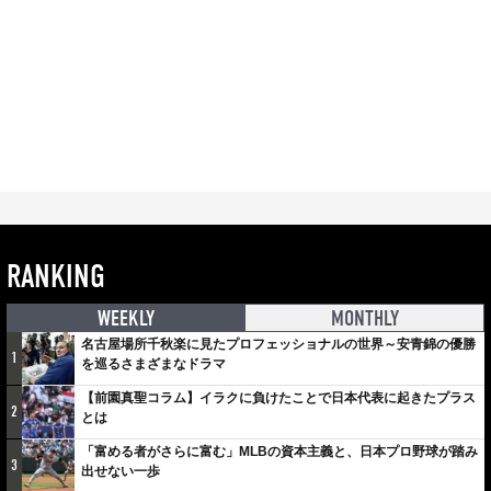
RANKING
WEEKLY
MONTHLY
名古屋場所千秋楽に見たプロフェッショナルの世界～安青錦の優勝
1
を巡るさまざまなドラマ
【前園真聖コラム】イラクに負けたことで日本代表に起きたプラス
2
とは
「富める者がさらに富む」MLBの資本主義と、日本プロ野球が踏み
3
出せない一歩