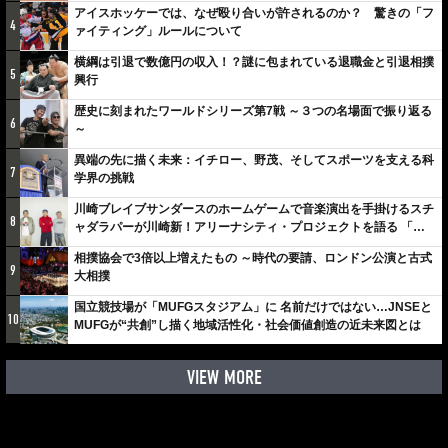
アイスホッケーでは、なぜ殴り合いが許されるのか？ 驚きの「フ
4
ァイティング」ルールについて
横綱は引退で数億円の収入！？謎に包まれている退職金と引退相撲
5
興行
歴史に刻まれたワールドシリーズ第7戦 ～３つの名場面で振り返る
6
～
異端の先に描く未来：イチロー、野茂、そしてスポーツを支える科
7
学界の挑戦
川崎ブレイブサンダースのホームゲームで音楽演出を手掛けるスチ
8
ャダラパーが川崎新！アリーナシティ・プロジェクトを語る 「楽
しみでしかないでしょ。川崎は、ずっと成長曲線だから」
相撲協会で3倍以上増えたもの ～時代の要請、ロンドン公演と古式
9
大相撲
国立競技場が「MUFGスタジアム」に 名前だけではない…JNSEと
10
MUFGが“共創”し描く地域活性化・社会価値創造の近未来図とは
VIEW MORE