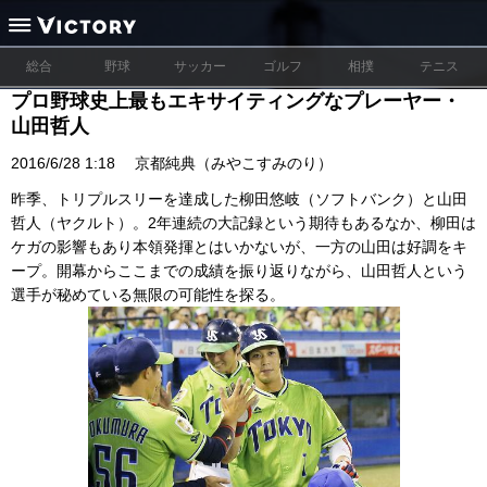
総合
野球
サッカー
ゴルフ
相撲
テニス
プロ野球史上最もエキサイティングなプレーヤー・
山田哲人
2016/6/28 1:18
京都純典（みやこすみのり）
昨季、トリプルスリーを達成した柳田悠岐（ソフトバンク）と山田
哲人（ヤクルト）。2年連続の大記録という期待もあるなか、柳田は
ケガの影響もあり本領発揮とはいかないが、一方の山田は好調をキ
ープ。開幕からここまでの成績を振り返りながら、山田哲人という
選手が秘めている無限の可能性を探る。