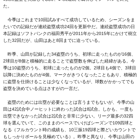
た。
今季はこれまで10回試みすべて成功しているため、シーズンをま
たいでの記録だが連続盗塁成功24回を更新中だ。連続盗塁成功の日
本記録はソフトバンクの福田秀平が2011年から2015年にかけて樹立
した32回だが、山田はあと8回までに迫っている。
昨季、山田が記録した34盗塁のうち、初球に走ったものが16個、
2球目が8個と積極的に走ることで盗塁数を伸ばした経緯がある。今
季は10盗塁のうち、初球に走ったものが2個。2球目も4個で、3球目
以降に決めたものが4個。マークがきつくなったこともあり、積極的
に盗塁を仕掛けることは少なくなっているが、球数がかかってでも
盗塁を決めている点はさすがの一言だ。
盗塁のためには出塁が必要なことは言うまでもないが、今季の山
田は42試合中ノーヒットに終わった試合は8試合。しかも、一度も
出塁できなかった試合は2試合と非常に少ない。リーグ最多の32四
球を選んでいて、このままのペースでいけばシーズンで109四球と
なる（フルカウント時の成績も、10三振19四球と際どいカウントで
もしっかりボールを見極めている）。昨季と異なり、今季は山田の