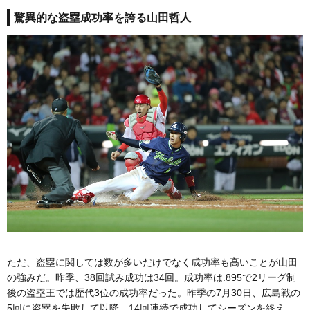
驚異的な盗塁成功率を誇る山田哲人
ただ、盗塁に関しては数が多いだけでなく成功率も高いことが山田
の強みだ。昨季、38回試み成功は34回。成功率は.895で2リーグ制
後の盗塁王では歴代3位の成功率だった。昨季の7月30日、広島戦の
5回に盗塁を失敗して以降、14回連続で成功してシーズンを終え