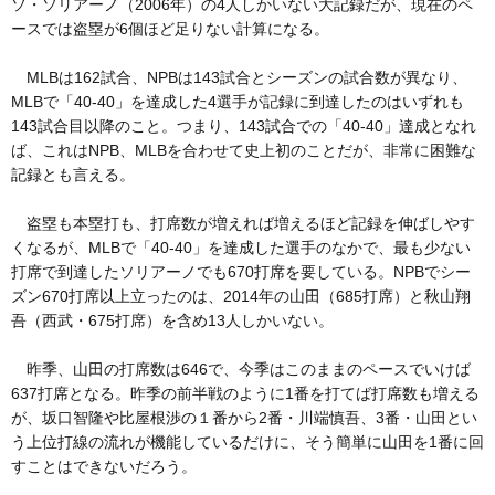
ソ・ソリアーノ（2006年）の4人しかいない大記録だが、現在のペ
ースでは盗塁が6個ほど足りない計算になる。
MLBは162試合、NPBは143試合とシーズンの試合数が異なり、
MLBで「40-40」を達成した4選手が記録に到達したのはいずれも
143試合目以降のこと。つまり、143試合での「40-40」達成となれ
ば、これはNPB、MLBを合わせて史上初のことだが、非常に困難な
記録とも言える。
盗塁も本塁打も、打席数が増えれば増えるほど記録を伸ばしやす
くなるが、MLBで「40-40」を達成した選手のなかで、最も少ない
打席で到達したソリアーノでも670打席を要している。NPBでシー
ズン670打席以上立ったのは、2014年の山田（685打席）と秋山翔
吾（西武・675打席）を含め13人しかいない。
昨季、山田の打席数は646で、今季はこのままのペースでいけば
637打席となる。昨季の前半戦のように1番を打てば打席数も増える
が、坂口智隆や比屋根渉の１番から2番・川端慎吾、3番・山田とい
う上位打線の流れが機能しているだけに、そう簡単に山田を1番に回
すことはできないだろう。