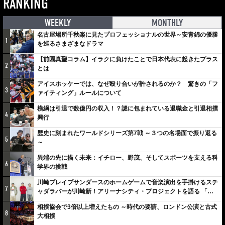
RANKING
WEEKLY
MONTHLY
名古屋場所千秋楽に見たプロフェッショナルの世界～安青錦の優勝
1
を巡るさまざまなドラマ
【前園真聖コラム】イラクに負けたことで日本代表に起きたプラス
2
とは
アイスホッケーでは、なぜ殴り合いが許されるのか？ 驚きの「フ
3
ァイティング」ルールについて
横綱は引退で数億円の収入！？謎に包まれている退職金と引退相撲
4
興行
歴史に刻まれたワールドシリーズ第7戦 ～３つの名場面で振り返る
5
～
異端の先に描く未来：イチロー、野茂、そしてスポーツを支える科
6
学界の挑戦
川崎ブレイブサンダースのホームゲームで音楽演出を手掛けるスチ
7
ャダラパーが川崎新！アリーナシティ・プロジェクトを語る 「楽
しみでしかないでしょ。川崎は、ずっと成長曲線だから」
相撲協会で3倍以上増えたもの ～時代の要請、ロンドン公演と古式
8
大相撲