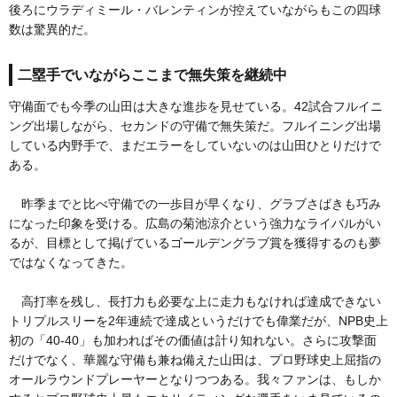
後ろにウラディミール・バレンティンが控えていながらもこの四球
数は驚異的だ。
二塁手でいながらここまで無失策を継続中
守備面でも今季の山田は大きな進歩を見せている。42試合フルイニ
ング出場しながら、セカンドの守備で無失策だ。フルイニング出場
している内野手で、まだエラーをしていないのは山田ひとりだけで
ある。
昨季までと比べ守備での一歩目が早くなり、グラブさばきも巧み
になった印象を受ける。広島の菊池涼介という強力なライバルがい
るが、目標として掲げているゴールデングラブ賞を獲得するのも夢
ではなくなってきた。
高打率を残し、長打力も必要な上に走力もなければ達成できない
トリプルスリーを2年連続で達成というだけでも偉業だが、NPB史上
初の「40-40」も加わればその価値は計り知れない。さらに攻撃面
だけでなく、華麗な守備も兼ね備えた山田は、プロ野球史上屈指の
オールラウンドプレーヤーとなりつつある。我々ファンは、もしか