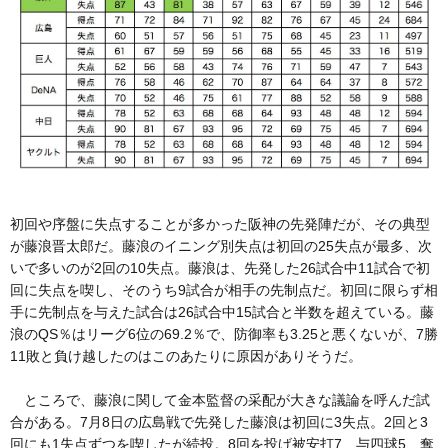
初回や序盤に失点することが多かった阪神の先発陣だが、その典型
が藤浪晋太郎だ。藤浪のイニング別失点は初回の25失点が最多、次
いで多いのが2回の10失点。藤浪は、先発した26試合中11試合で初
回に失点を喫し、そのうち9試合が相手の先制点だ。初回に限らず相
手に先制点を与えた試合は26試合中15試合と半数を超えている。藤
浪のQS％はリーグ6位の69.2％で、防御率も3.25と悪くないが、7勝
11敗と負け越したのはこのあたりに原因がありそうだ。
ところで、藤浪に関して金本監督の采配が大きな議論を呼んだ試
合がある。7月8日の広島戦で先発した藤浪は初回に3失点。2回と3
回にも1失点ずつを喫したが続投。8回を投げ被安打7、与四球5、奪