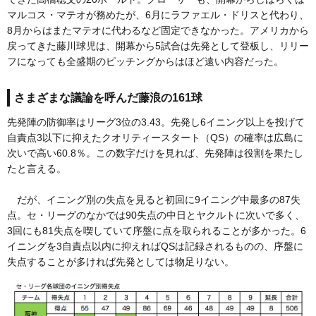
マルコス・マテオが務めたが、6月にラファエル・ドリスと代わり、
8月からはまたマテオに代わるなど固定できなかった。アメリカから
戻ってきた藤川球児は、開幕から5試合は先発として登板し、リリー
フになっても全盛期のピッチングからはほど遠い内容だった。
さまざまな議論を呼んだ藤浪の161球
先発陣の防御率はリーグ3位の3.43。先発し6イニング以上を投げて
自責点3以下に抑えたクオリティースタート（QS）の確率は広島に
次いで高い60.8％。この数字だけを見れば、先発陣は役割を果たし
たと言える。
だが、イニング別の失点を見ると初回に9イニング中最多の87失
点。セ・リーグのなかでは90失点の中日とヤクルトに次いで多く、
3回にも81失点を喫していて序盤に点を取られることが多かった。6
イニングを3自責点以内に抑えればQSは記録されるものの、序盤に
失点することが多ければ先発としては物足りない。