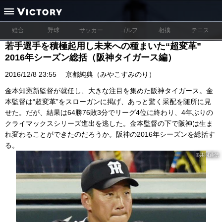
総合
野球
サッカー
ゴルフ
相撲
テニス
若手選手を積極起用し未来への種まいた“超変革”
2016年シーズン総括（阪神タイガース編）
2016/12/8 23:55
京都純典（みやこすみのり）
金本知憲新監督が就任し、大きな注目を集めた阪神タイガース。金
本監督は“超変革”をスローガンに掲げ、あっと驚く采配を随所に見
せた。だが、結果は64勝76敗3分でリーグ4位に終わり、4年ぶりの
クライマックスシリーズ進出を逃した。金本監督の下で阪神は生ま
れ変わることができたのだろうか。阪神の2016年シーズンを総括す
る。
©︎共同通信