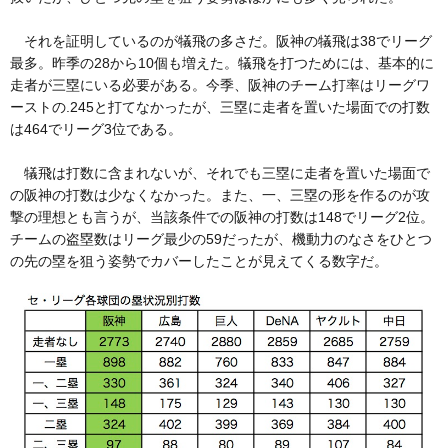
それを証明しているのが犠飛の多さだ。阪神の犠飛は38でリーグ
最多。昨季の28から10個も増えた。犠飛を打つためには、基本的に
走者が三塁にいる必要がある。今季、阪神のチーム打率はリーグワ
ーストの.245と打てなかったが、三塁に走者を置いた場面での打数
は464でリーグ3位である。
犠飛は打数に含まれないが、それでも三塁に走者を置いた場面で
の阪神の打数は少なくなかった。また、一、三塁の形を作るのが攻
撃の理想とも言うが、当該条件での阪神の打数は148でリーグ2位。
チームの盗塁数はリーグ最少の59だったが、機動力のなさをひとつ
の先の塁を狙う姿勢でカバーしたことが見えてくる数字だ。