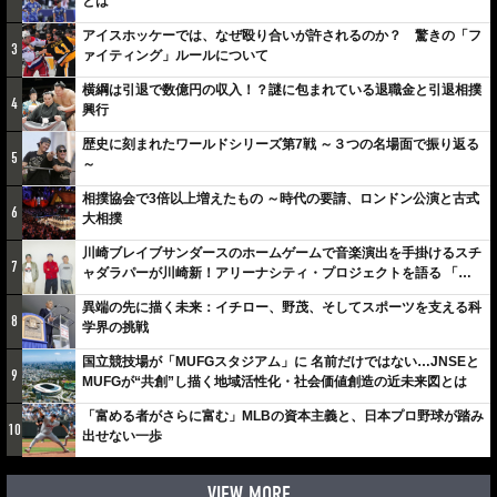
とは
アイスホッケーでは、なぜ殴り合いが許されるのか？ 驚きの「フ
3
ァイティング」ルールについて
横綱は引退で数億円の収入！？謎に包まれている退職金と引退相撲
4
興行
歴史に刻まれたワールドシリーズ第7戦 ～３つの名場面で振り返る
5
～
相撲協会で3倍以上増えたもの ～時代の要請、ロンドン公演と古式
6
大相撲
川崎ブレイブサンダースのホームゲームで音楽演出を手掛けるスチ
7
ャダラパーが川崎新！アリーナシティ・プロジェクトを語る 「楽
しみでしかないでしょ。川崎は、ずっと成長曲線だから」
異端の先に描く未来：イチロー、野茂、そしてスポーツを支える科
8
学界の挑戦
国立競技場が「MUFGスタジアム」に 名前だけではない…JNSEと
9
MUFGが“共創”し描く地域活性化・社会価値創造の近未来図とは
「富める者がさらに富む」MLBの資本主義と、日本プロ野球が踏み
10
出せない一歩
VIEW MORE