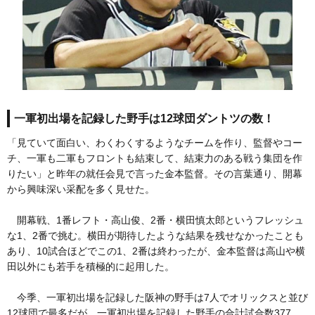
一軍初出場を記録した野手は12球団ダントツの数！
「見ていて面白い、わくわくするようなチームを作り、監督やコー
チ、一軍も二軍もフロントも結束して、結束力のある戦う集団を作
りたい」と昨年の就任会見で言った金本監督。その言葉通り、開幕
から興味深い采配を多く見せた。
開幕戦、1番レフト・高山俊、2番・横田慎太郎というフレッシュ
な1、2番で挑む。横田が期待したような結果を残せなかったことも
あり、10試合ほどでこの1、2番は終わったが、金本監督は高山や横
田以外にも若手を積極的に起用した。
今季、一軍初出場を記録した阪神の野手は7人でオリックスと並び
12球団で最多だが、一軍初出場を記録した野手の合計試合数377、