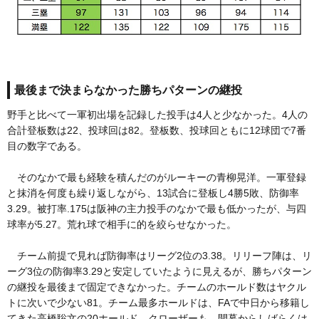
最後まで決まらなかった勝ちパターンの継投
野手と比べて一軍初出場を記録した投手は4人と少なかった。4人の
合計登板数は22、投球回は82。登板数、投球回ともに12球団で7番
目の数字である。
そのなかで最も経験を積んだのがルーキーの青柳晃洋。一軍登録
と抹消を何度も繰り返しながら、13試合に登板し4勝5敗、防御率
3.29。被打率.175は阪神の主力投手のなかで最も低かったが、与四
球率が5.27。荒れ球で相手に的を絞らせなかった。
チーム前提で見れば防御率はリーグ2位の3.38。リリーフ陣は、リ
ーグ3位の防御率3.29と安定していたように見えるが、勝ちパターン
の継投を最後まで固定できなかった。チームのホールド数はヤクル
トに次いで少ない81。チーム最多ホールドは、FAで中日から移籍し
てきた高橋聡文の20ホールド。クローザーも、開幕からしばらくは