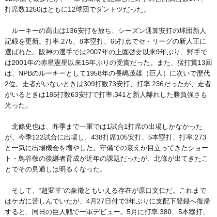
打席数1250はともに12球団でダントツだった。
ルーキーの高山は136安打を放ち、シーズン通算安打の球団新人
記録を更新。打率.275、8本塁打、65打点でセ・リーグの新人王に
選ばれた。阪神の選手では2007年の上園啓史以来9年ぶり、野手で
は2001年の赤星憲星以来15年ぶりの受賞だった。また、猛打賞13回
は、NPBのルーキーとして1958年の長嶋茂雄（巨人）に次いで歴代
2位。走者がいないときは309打数73安打、打率.236だったが、走者
がいるときは185打数63安打で打率.341と新人離れした勝負強さも
光った。
北條史也は、昨季まで一軍では1試合1打席の出場しかなかった
が、今季122試合に出場し、438打席105安打、5本塁打、打率.273
と一気に出場機会を増やした。守備での衰えが目立ってきたショー
ト・鳥谷敬の後継者育成が近年の課題だったが、北條が出てきたこ
とでその見通しは明るくなった。
そして、“超変革”の象徴ともいえる存在が原口文仁だ。これまで
はケガに苦しんでいたが、4月27日付で3年ぶりに支配下登録へ復帰
すると、同日の巨人戦で一軍デビュー。5月に打率.380、5本塁打、