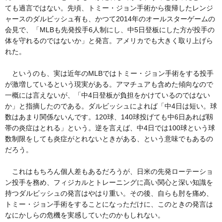
ても過言ではない。先頃、トミー・ジョン手術から復帰したレンジ
ャースのダルビッシュ有も、かつて2014年のオールスターゲームの
会見で、「MLBも先発投手6人制にし、中5日登板にした方が投手の
体を守れるのではないか」と発言。アメリカでも大きく取り上げら
れた。
というのも、実は近年のMLBではトミー・ジョン手術をする投手
が激増しているという現実がある。アマチュアも含めた傾向なので
一概には言えないが、「中4日登板が負担をかけているのではない
か」と指摘したのである。ダルビッシュによれば「中4日は短い。球
数はあまり関係ないんです。120球、140球投げても中6日あれば靱
帯の炎症はとれる」という。逆を言えば、中4日では100球という球
数制限をしても炎症がとれないときがある、という意味でもあるの
だろう。
これはもちろん個人差もあるだろうが、日米の先発ローテーショ
ン投手を務め、フィジカルとトレーニングに高い関心と深い知識を
持つダルビッシュの発言はやはり重い。その後、自らも肘を痛め、
トミー・ジョン手術をすることになっただけに、このときの発言は
なにかしらの危機を実感していたのかもしれない。