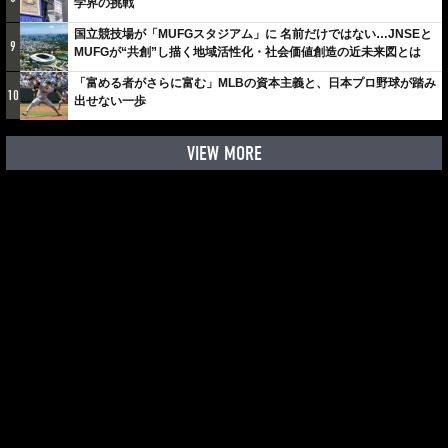
学界の挑戦
国立競技場が「MUFGスタジアム」に 名前だけではない…JNSEと
9
MUFGが“共創”し描く地域活性化・社会価値創造の近未来図とは
「富める者がさらに富む」MLBの資本主義と、日本プロ野球が踏み
10
出せない一歩
VIEW MORE