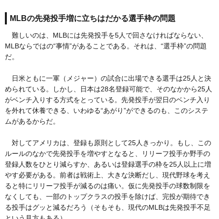
MLBの先発投手増に立ちはだかる選手枠の問題
難しいのは、MLBには先発投手を5人で回さなければならない、
MLBならではの“事情”があることである。それは、“選手枠”の問題
だ。
日米ともに一軍（メジャー）の試合に出場できる選手は25人と決
められている。しかし、日本は28名登録可能で、そのなかから25人
がベンチ入りする方式をとっている。先発投手が翌日のベンチ入り
を外れて休養できる、いわゆる“あがり”ができるのも、このシステ
ムがあるからだ。
対してアメリカは、登録も原則として25人きっかり。もし、この
ルールのなかで先発投手を増やすとなると、リリーフ投手か野手の
登録人数をひとり減らすか、あるいは登録選手の枠を25人以上に増
やす必要がある。前者は戦術上、大きな決断だし、現代野球を考え
ると特にリリーフ投手が減るのは痛い。仮に先発投手の球数制限を
なくしても、一部のトップクラスの投手を除けば、完投が期待でき
る投手はグッと減るだろう（そもそも、現代のMLBは先発投手不足
という見方もある）。