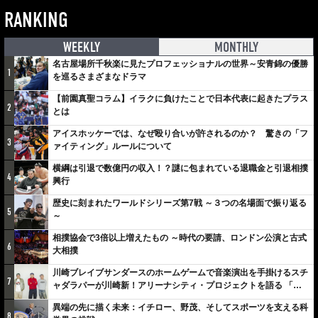
RANKING
WEEKLY
MONTHLY
名古屋場所千秋楽に見たプロフェッショナルの世界～安青錦の優勝
1
を巡るさまざまなドラマ
【前園真聖コラム】イラクに負けたことで日本代表に起きたプラス
2
とは
アイスホッケーでは、なぜ殴り合いが許されるのか？ 驚きの「フ
3
ァイティング」ルールについて
横綱は引退で数億円の収入！？謎に包まれている退職金と引退相撲
4
興行
歴史に刻まれたワールドシリーズ第7戦 ～３つの名場面で振り返る
5
～
相撲協会で3倍以上増えたもの ～時代の要請、ロンドン公演と古式
6
大相撲
川崎ブレイブサンダースのホームゲームで音楽演出を手掛けるスチ
7
ャダラパーが川崎新！アリーナシティ・プロジェクトを語る 「楽
しみでしかないでしょ。川崎は、ずっと成長曲線だから」
異端の先に描く未来：イチロー、野茂、そしてスポーツを支える科
8