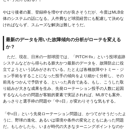
やはり後者の案、登録枠を増やすのが良さそうだが、今度はMLB全
体のシステムの話になる。人件費など球団経営にも配慮して決めな
ければならず、スムーズな解決は難しそうだ。
最新のデータを用いた故障傾向の分析がローテを変える
か？
ただ、現在、日米の一部球団では、「PITCH f/x」という投球追跡
システムなどから得られる膨大かつ最新のデータを、故障防止に役
立てようという試みがされている。たとえば各種故障やトミー・ジ
ョン手術をすることになった投手の傾向をより細かく分析し、その
前兆をつかんで予防する、といった具合である。もし、こうした取
り組みが大きな成果を生み、先発ローテーション投手の人数に起因
するなんらかの問題が客観的要素で実証されれば、MLBでも案外、
あっさりと選手枠の問題や「中○日」が変わりそうな気もする。
「中○日」という先発ローテーション問題は、かつてがそうだったよ
うに、野球の進化、あるいは環境や条件の変化とともにあった問題
だ。もしかしたら、いまが時代の大きなターニングポイントなのか