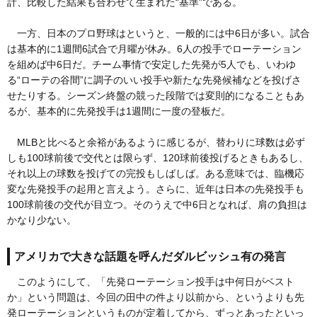
計、比較した結果も合わせて生まれた“基準”である。
一方、日本のプロ野球はというと、一般的には中6日が多い。試合
は基本的に1週間6試合で月曜が休み。6人の投手でローテーション
を組めば中6日だ。チーム事情で安定した先発が5人でも、いわゆ
る“ローテの谷間”に調子のいい投手や新たな先発候補などを投げさ
せたりする。シーズン終盤の競った段階では変則的になることもあ
るが、基本的に先発投手は1週間に一度の登板だ。
MLBと比べると余裕があるように感じるが、替わりに球数は必ず
しも100球前後で交代とは限らず、120球前後投げるときもあるし、
それ以上の球数を投げての完投もしばしば。ある意味では、臨機応
変な先発投手の起用と言えよう。さらに、近年は日本の先発投手も
100球前後の交代が目立つ。そのうえで中6日となれば、肩の負担は
かなり少ない。
アメリカで大きな話題を呼んだダルビッシュ有の発言
このようにして、「先発ローテーション投手は中何日がベスト
か」という問題は、今回の田中の件より以前から、というよりも先
発ローテーションというものが定着してから、ずっとあったといっ