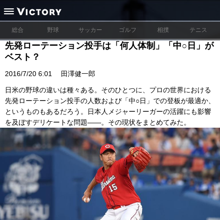
総合
野球
サッカー
ゴルフ
相撲
テニス
先発ローテーション投手は「何人体制」「中○日」が
ベスト？
2016/7/20 6:01
田澤健一郎
日米の野球の違いは種々ある。そのひとつに、プロの世界における
先発ローテーション投手の人数および「中○日」での登板が最適か、
というものもあるだろう。日本人メジャーリーガーの活躍にも影響
を及ぼすデリケートな問題――。その現状をまとめてみた。