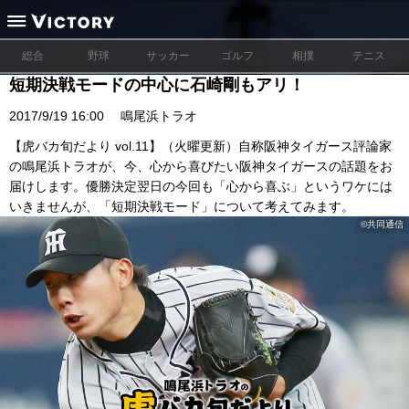
総合
野球
サッカー
ゴルフ
相撲
テニス
短期決戦モードの中心に石崎剛もアリ！
2017/9/19 16:00
鳴尾浜トラオ
【虎バカ旬だより vol.11】（火曜更新）自称阪神タイガース評論家
の鳴尾浜トラオが、今、心から喜びたい阪神タイガースの話題をお
届けします。優勝決定翌日の今回も「心から喜ぶ」というワケには
いきませんが、「短期決戦モード」について考えてみます。
©︎共同通信