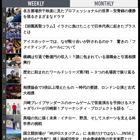
WEEKLY
MONTHLY
名古屋場所千秋楽に見たプロフェッショナルの世界～安青錦の優勝
1
を巡るさまざまなドラマ
【前園真聖コラム】イラクに負けたことで日本代表に起きたプラス
2
とは
アイスホッケーでは、なぜ殴り合いが許されるのか？ 驚きの「フ
3
ァイティング」ルールについて
横綱は引退で数億円の収入！？謎に包まれている退職金と引退相撲
4
興行
歴史に刻まれたワールドシリーズ第7戦 ～３つの名場面で振り返る
5
～
相撲協会で3倍以上増えたもの ～時代の要請、ロンドン公演と古式
6
大相撲
川崎ブレイブサンダースのホームゲームで音楽演出を手掛けるスチ
7
ャダラパーが川崎新！アリーナシティ・プロジェクトを語る 「楽
しみでしかないでしょ。川崎は、ずっと成長曲線だから」
異端の先に描く未来：イチロー、野茂、そしてスポーツを支える科
8
学界の挑戦
国立競技場が「MUFGスタジアム」に 名前だけではない…JNSEと
9
MUFGが“共創”し描く地域活性化・社会価値創造の近未来図とは