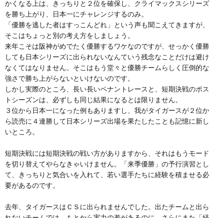
かくなる上は、きっちりと２位を確保し、クライマックスシリーズ
を勝ち上がり、日本一にチャレンジするのみ。
「優勝を逃した者はすっこんどれ」という声も聞こえてきますが、
そこはちょっと別の考え方をしましょう。
来年こそは阪神がめでたく優勝するワケなのですが、せっかく優勝
しても日本シリーズに出られないなんていう残念なことだけは避け
なくてはなりません。そこはもう堂々と優勝チームらしく圧倒的な
強さで勝ち上がらないといけないのです。
しかし実際のところ、長い長いペナントレースと、短期決戦のポス
トシーズンは、必ずしも同じ結果になるとは限りません。
３位から日本一になった例もありますし、我がタイガースが２位か
ら読売に４連勝して日本シリーズ出場を果たしたことも記憶に新し
いところ。
短期決戦には短期決戦の戦い方がありますから、それはもうモード
を切り替えてやらなきゃいけません。「来季優勝」の予行演習とし
て、きっちりと気合いを入れて、若い選手たちに経験を積ませる必
要があるのです。
去年、タイガースはＣＳに出られませんでした。出たチームと出ら
れないチームでは、もとから実力の差があるのに、さらにまた「経