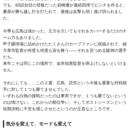
でも、60試合目の登板だった岩崎優が連続四球でピンチを作ると、
桑原が勝ち越し打を打たれて、最後は反撃も弱く逃げ切られまし
た。
今季も広島は強かった。主力を欠いてもそれをカバーするだけのチ
ーム力もありました。
甲子園球場に詰めかけたたくさんのカープファンに祝福されて、緒
方孝市監督が何度も何度も宙を舞う――それを見つめる阪神の選手
たち。
来年こそは同じこの場所で、金本知憲監督を胴上げしないといけま
せん。
それにしても……この２週、広島、読売という今後も重要な対戦相
手に対して１つも勝てませんでした。
いずれも白熱の接戦だったのは事実ですが、１つも勝てないという
のは情けない。これからの順位争い、そしてポストシーズンという
短期決戦に不安を感じさせたというのが正直なところです。
気分を変えて、モードも変えて