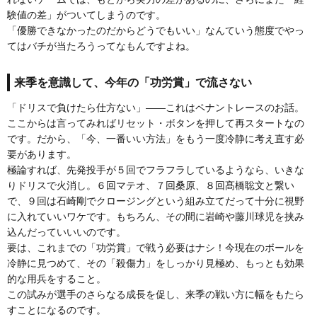
験値の差」がついてしまうのです。
「優勝できなかったのだからどうでもいい」なんていう態度でやっ
てはバチが当たろうってなもんですよね。
来季を意識して、今年の「功労賞」で流さない
「ドリスで負けたら仕方ない」――これはペナントレースのお話。
ここからは言ってみればリセット・ボタンを押して再スタートなの
です。だから、「今、一番いい方法」をもう一度冷静に考え直す必
要があります。
極論すれば、先発投手が５回でフラフラしているようなら、いきな
りドリスで火消し。６回マテオ、７回桑原、８回髙橋聡文と繋い
で、９回は石崎剛でクロージングという組み立てだって十分に視野
に入れていいワケです。もちろん、その間に岩崎や藤川球児を挟み
込んだっていいいのです。
要は、これまでの「功労賞」で戦う必要はナシ！今現在のボールを
冷静に見つめて、その「殺傷力」をしっかり見極め、もっとも効果
的な用兵をすること。
この試みが選手のさらなる成長を促し、来季の戦い方に幅をもたら
すことになるのです。