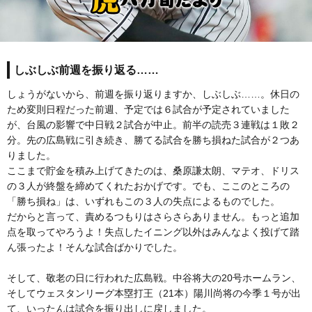
しぶしぶ前週を振り返る……
しょうがないから、前週を振り返りますか、しぶしぶ……。休日の
ため変則日程だった前週、予定では６試合が予定されていました
が、台風の影響で中日戦２試合が中止。前半の読売３連戦は１敗２
分。先の広島戦に引き続き、勝てる試合を勝ち損ねた試合が２つあ
りました。
ここまで貯金を積み上げてきたのは、桑原謙太朗、マテオ、ドリス
の３人が終盤を締めてくれたおかげです。でも、ここのところの
「勝ち損ね」は、いずれもこの３人の失点によるものでした。
だからと言って、責めるつもりはさらさらありません。もっと追加
点を取ってやろうよ！失点したイニング以外はみんなよく投げて踏
ん張ったよ！そんな試合ばかりでした。
そして、敬老の日に行われた広島戦。中谷将大の20号ホームラン、
そしてウェスタンリーグ本塁打王（21本）陽川尚将の今季１号が出
て、いったんは試合を振り出しに戻しました。