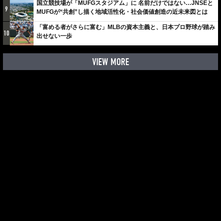
国立競技場が「MUFGスタジアム」に 名前だけではない…JNSEと
9
MUFGが“共創”し描く地域活性化・社会価値創造の近未来図とは
「富める者がさらに富む」MLBの資本主義と、日本プロ野球が踏み
10
出せない一歩
VIEW MORE