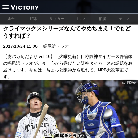
総合
野球
サッカー
ゴルフ
相撲
テニス
クライマックスシリーズなんてやめちまえ！でもど
うすれば？
2017/10/24 11:00
鳴尾浜トラオ
【虎バカ旬だより vol.16】（火曜更新）自称阪神タイガース評論家
の鳴尾浜トラオが、今、心から喜びたい阪神タイガースの話題をお
届けします。今回は、ちょっと阪神から離れて、NPB大改革案で
す。
©︎共同通信