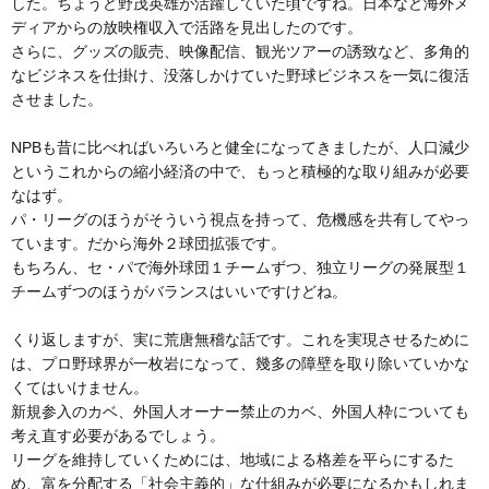
した。ちょうど野茂英雄が活躍していた頃ですね。日本など海外メ
ディアからの放映権収入で活路を見出したのです。
さらに、グッズの販売、映像配信、観光ツアーの誘致など、多角的
なビジネスを仕掛け、没落しかけていた野球ビジネスを一気に復活
させました。
NPBも昔に比べればいろいろと健全になってきましたが、人口減少
というこれからの縮小経済の中で、もっと積極的な取り組みが必要
なはず。
パ・リーグのほうがそういう視点を持って、危機感を共有してやっ
ています。だから海外２球団拡張です。
もちろん、セ・パで海外球団１チームずつ、独立リーグの発展型１
チームずつのほうがバランスはいいですけどね。
くり返しますが、実に荒唐無稽な話です。これを実現させるために
は、プロ野球界が一枚岩になって、幾多の障壁を取り除いていかな
くてはいけません。
新規参入のカベ、外国人オーナー禁止のカベ、外国人枠についても
考え直す必要があるでしょう。
リーグを維持していくためには、地域による格差を平らにするた
め、富を分配する「社会主義的」な仕組みが必要になるかもしれま