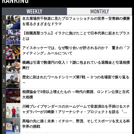
RANKING
WEEKLY
MONTHLY
名古屋場所千秋楽に見たプロフェッショナルの世界～安青錦の優勝
1
を巡るさまざまなドラマ
【前園真聖コラム】イラクに負けたことで日本代表に起きたプラス
2
とは
アイスホッケーでは、なぜ殴り合いが許されるのか？ 驚きの「フ
3
ァイティング」ルールについて
横綱は引退で数億円の収入！？謎に包まれている退職金と引退相撲
4
興行
歴史に刻まれたワールドシリーズ第7戦 ～３つの名場面で振り返る
5
～
相撲協会で3倍以上増えたもの ～時代の要請、ロンドン公演と古式
6
大相撲
川崎ブレイブサンダースのホームゲームで音楽演出を手掛けるスチ
7
ャダラパーが川崎新！アリーナシティ・プロジェクトを語る 「楽
しみでしかないでしょ。川崎は、ずっと成長曲線だから」
異端の先に描く未来：イチロー、野茂、そしてスポーツを支える科
8
学界の挑戦