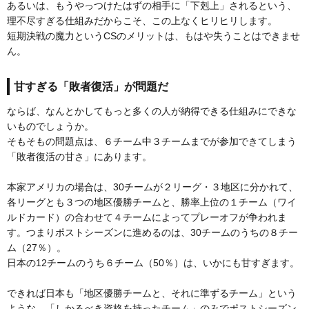
あるいは、もうやっつけたはずの相手に「下剋上」されるという、
理不尽すぎる仕組みだからこそ、この上なくヒリヒリします。
短期決戦の魔力というCSのメリットは、もはや失うことはできませ
ん。
甘すぎる「敗者復活」が問題だ
ならば、なんとかしてもっと多くの人が納得できる仕組みにできな
いものでしょうか。
そもそもの問題点は、６チーム中３チームまでが参加できてしまう
「敗者復活の甘さ」にあります。
本家アメリカの場合は、30チームが２リーグ・３地区に分かれて、
各リーグとも３つの地区優勝チームと、勝率上位の１チーム（ワイ
ルドカード）の合わせて４チームによってプレーオフが争われま
す。つまりポストシーズンに進めるのは、30チームのうちの８チー
ム（27％）。
日本の12チームのうち６チーム（50％）は、いかにも甘すぎます。
できれば日本も「地区優勝チームと、それに準ずるチーム」という
ような、「しかるべき資格を持ったチーム」のみでポストシーズン