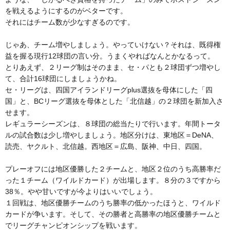
を戦えるようにするのがベターです。
それにはチーム数が少なすぎるのです。
じゃあ、チーム増やしましょう。やっていけない？それは、既得権
益を握る現行12球団の言い分。うまくやればなんとかなるって。
とりあえず、２リーグ制はそのまま、セ・パとも２球団ずつ増やし
て、合計16球団にしましょうかね。
セ・リーグは、四国アイランドリーグplus選抜を母体にした「四
国」と、BCリーグ選抜を母体とした「北信越」の２球団を新加入さ
せます。
レギュラーシーズンは、８球団の総当たりで行います。年間トータ
ルの試合数は少し増やしましょう。地区分けは、東地区＝DeNA、
読売、ヤクルト、北信越。西地区＝広島、阪神、中日、四国。
プレーオフには地区優勝した２チームと、地区２位のうち高勝率だ
った１チーム（ワイルドカード）が出場します。８分の３ですから
38％。やや甘いですが今よりはいいでしょう。
１回戦は、地区優勝チームのうち勝率の低かったほうと、ワイルド
カードが争います。そして、その勝者と高勝率の地区優勝チームと
でリーグチャンピオンシップを戦います。