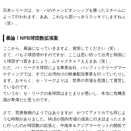
日本シリーズは、セ・パのチャンピオンシップを勝った２チームに
よって行われます。ああ、これなら思いっきりスッキリしますねぇ
（笑）。
暴論！NPB球団数拡張案
ここから、暴論になっていきますよ。覚悟してください（笑）。
さて、パも２球団増やすのですが、ここは思い切って台湾と韓国に
１球団ずつ置きましょう。ムチャクチャ？ええまあ（笑）。
ただ、パ・リーグ６球団による事業会社、パシフィックリーグマー
ケティングでは、すでに台湾向けの映像配信事業を行っていたりし
ます。おそらく、セ・リーグよりは、世界の市場を意識して運営し
ているのです。
ていうか、セ・リーグの各球団はまとまりが悪いし、本当に危機意
識が希薄だと思うのです。
さて、荒唐無稽のようではありますが、かつてアメリカでも同じよ
うな時期がありました。MLBが国内市場の成長に行き詰まったとき
に行ったのが球団数の拡張と、中南米＆アジアマーケットの開拓で