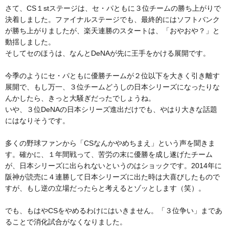
さて、CS１stステージは、セ・パともに３位チームの勝ち上がりで
決着しました。ファイナルステージでも、最終的にはソフトバンク
が勝ち上がりましたが、楽天連勝のスタートは、「おやおや？」と
動揺しました。
そしてセのほうは、なんとDeNAが先に王手をかける展開です。
今季のようにセ・パともに優勝チームが２位以下を大きく引き離す
展開で、もし万一、３位チームどうしの日本シリーズになったりな
んかしたら、きっと大騒ぎだったでしょうね。
いや、３位DeNAの日本シリーズ進出だけでも、やはり大きな話題
にはなりそうです。
多くの野球ファンから「CSなんかやめちまえ」という声を聞きま
す。確かに、１年間戦って、苦労の末に優勝を成し遂げたチーム
が、日本シリーズに出られないというのはショックです。2014年に
阪神が読売に４連勝して日本シリーズに出た時は大喜びしたもので
すが、もし逆の立場だったらと考えるとゾッとします（笑）。
でも、もはやCSをやめるわけにはいきません。「３位争い」まであ
ることで消化試合がなくなりました。