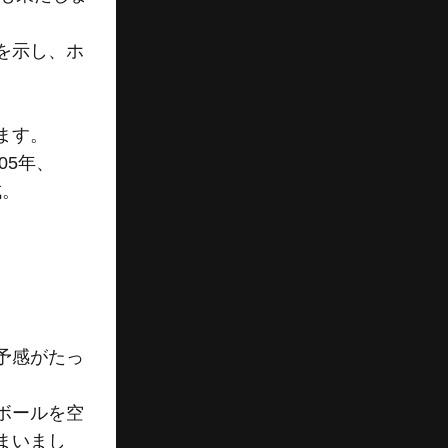
を示し、ホ
ます。
05年、
成。
予感がたっ
ボールを空
まいまし