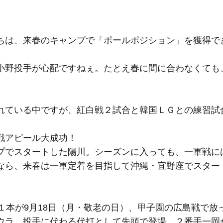
ちは、来春のキャンプで「ポールポジション」を獲得で
小野投手が心配ですねぇ。たとえ春に間に合わなくても
。
れている中ですが、紅白戦２試合と韓国ＬＧとの練習試
戦アピール大成功！
プでスタートした陽川。シーズンに入っても、一軍戦には
なら、来春は一軍定着を目指して沖縄・宜野座でスター
１本が9月18日（月・敬老の日）、甲子園の広島戦で放
ウラ、投手に代わる代打として先頭で登場。２番手一岡