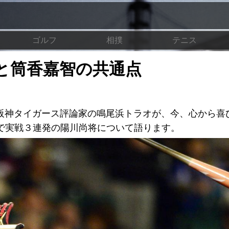
ゴルフ
相撲
テニス
と筒香嘉智の共通点
自称阪神タイガース評論家の鳴尾浜トラオが、今、心から喜
で実戦３連発の陽川尚将について語ります。