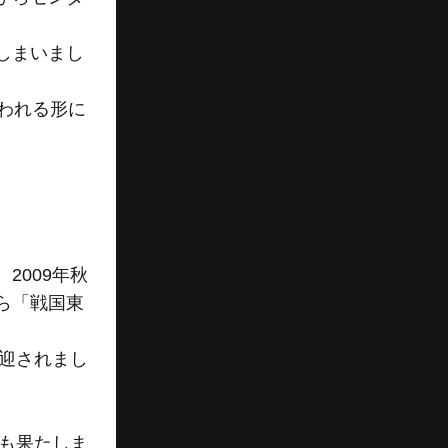
しまいまし
われる形に
2009年秋
ら「戦国東
歓迎されまし
ーも果たしま