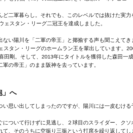
んど二軍暮らし。それでも、このレベルでは抜けた実力
のウェスタン・リーグ二冠王を達成しました。
出ない陽川を「二軍の帝王」と揶揄する声も聞こえてき
ェスタン・リーグのホームラン王を輩出しています。20
喜田剛。そして、2013年にタイトルを獲得した森田一
二軍の帝王」のまま阪神を去っています。
砲」へ
つい思い出してしまったのですが、陽川には一皮むける
ぐについて行けずに見逃し、２球目のスライダー、クソ
れて、そのうちに空振り三振という打席を繰り返してし