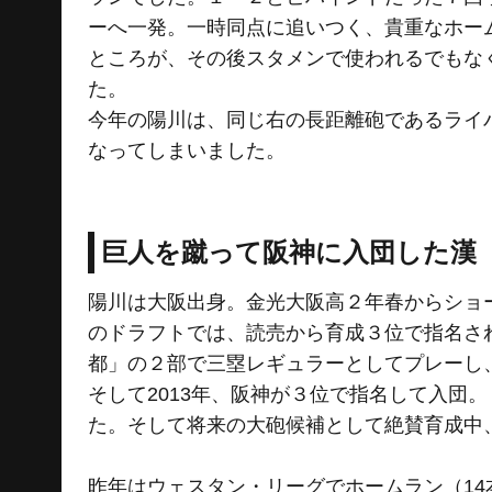
ーへ一発。一時同点に追いつく、貴重なホー
ところが、その後スタメンで使われるでもな
た。
今年の陽川は、同じ右の長距離砲であるライ
なってしまいました。
巨人を蹴って阪神に入団した漢
陽川は大阪出身。金光大阪高２年春からショー
のドラフトでは、読売から育成３位で指名さ
都」の２部で三塁レギュラーとしてプレーし
そして2013年、阪神が３位で指名して入団
た。そして将来の大砲候補として絶賛育成中
昨年はウェスタン・リーグでホームラン（14