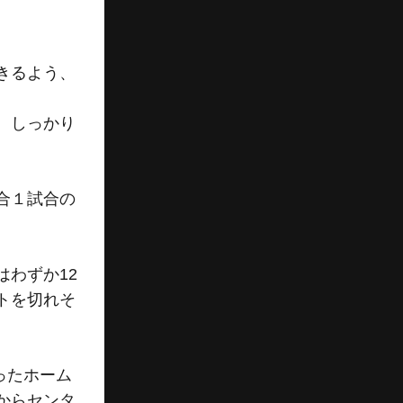
きるよう、
、しっかり
合１試合の
わずか12
トを切れそ
ったホーム
からセンタ