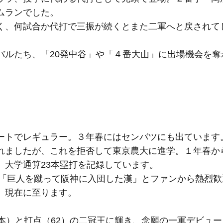
ムランでした。
く、何試合か代打で三振が続くとまた二軍へと戻されて
バルたち、「20発中谷」や「４番大山」に出場機会を奪
トでレギュラー。３年春にはセンバツにも出ています。
れましたが、これを拒否して東京農大に進学。１年春か
、大学通算23本塁打を記録しています。
。「巨人を蹴って阪神に入団した漢」とファンから熱烈
、現在に至ります。
本）と打点（62）の二冠王に輝き、念願の一軍デビュ