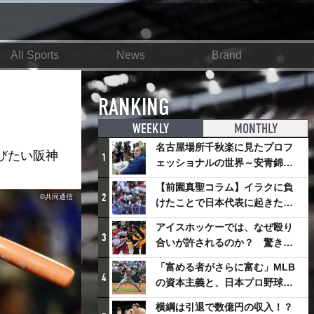
All Sports
News
Brand
RANKING
WEEKLY
MONTHLY
名古屋場所千秋楽に見たプロフ
びたい阪神
1
ェッショナルの世界～安青錦の
優勝を巡るさまざまなドラマ
【前園真聖コラム】イラクに負
2
©︎共同通信
けたことで日本代表に起きたプ
ラスとは
アイスホッケーでは、なぜ殴り
3
合いが許されるのか？ 驚きの
「ファイティング」ルールにつ
「富める者がさらに富む」MLB
いて
4
の資本主義と、日本プロ野球が
踏み出せない一歩
横綱は引退で数億円の収入！？