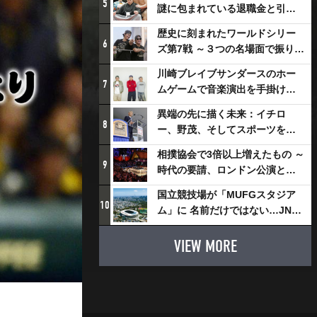
5
謎に包まれている退職金と引退
相撲興行
歴史に刻まれたワールドシリー
6
ズ第7戦 ～３つの名場面で振り返
る～
川崎ブレイブサンダースのホー
7
ムゲームで音楽演出を手掛ける
スチャダラパーが川崎新！アリ
異端の先に描く未来：イチロ
ーナシティ・プロジェクトを語
8
ー、野茂、そしてスポーツを支
る 「楽しみでしかないでしょ。
える科学界の挑戦
川崎は、ずっと成長曲線だか
相撲協会で3倍以上増えたもの ～
9
ら」
時代の要請、ロンドン公演と古
式大相撲
国立競技場が「MUFGスタジア
10
ム」に 名前だけではない…JNSE
とMUFGが“共創”し描く地域活
性化・社会価値創造の近未来図
VIEW MORE
とは