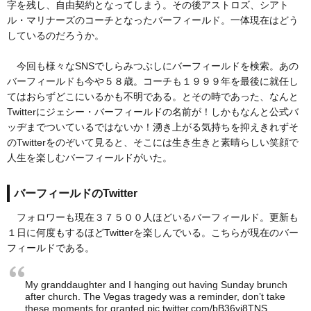
字を残し、自由契約となってしまう。その後アストロズ、シアト
ル・マリナーズのコーチとなったバーフィールド。一体現在はどう
しているのだろうか。
今回も様々なSNSでしらみつぶしにバーフィールドを検索。あの
バーフィールドも今や５８歳。コーチも１９９９年を最後に就任し
てはおらずどこにいるかも不明である。とその時であった、なんと
Twitterにジェシー・バーフィールドの名前が！しかもなんと公式バ
ッヂまでついているではないか！湧き上がる気持ちを抑えきれずそ
のTwitterをのぞいて見ると、そこには生き生きと素晴らしい笑顔で
人生を楽しむバーフィールドがいた。
バーフィールドのTwitter
フォロワーも現在３７５００人ほどいるバーフィールド。更新も
１日に何度もするほどTwitterを楽しんでいる。こちらが現在のバー
フィールドである。
My granddaughter and I hanging out having Sunday brunch
after church. The Vegas tragedy was a reminder, don’t take
these moments for granted
pic.twitter.com/bB36yj8TNS