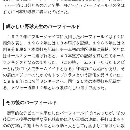
（カープは自分たちのことで手一杯だった）バーフィールドの名は
すぐに日本野球界に轟いたのだった。
輝かしい野球人生のバーフィールド
１９７７年にブルージェイズに入団したバーフィールドはすぐに
頭角を表し、１９８２年には１８本塁打を記録。１９８５年には２
割８分９厘２７本塁打を記録しチーム初の地区優勝に貢献。翌年に
はオールスターに選ばれると、４０本塁打の記録を打ち立てホーム
ランキングとなるのであった。（この時チームメイトだったモスビ
ーとは後に巨人でチームメイトとなる）守備力にも定評があり、そ
の肩はメジャーのなかでもトップクラスという評価を受けていた。
１９８９年には名門ヤンキースへ。同年２５本の本塁打を記録す
る。メジャー通算１２年という素晴らしい選手であった。
その後のバーフィールド
衝撃的なデビューを果たしたバーフィールドではあったが、その
後日本人投手の執拗な変化球責めに合い三振の連続。長打は出るも
のの打率は２割１分５厘という助っ人としてはあまりに頂けない数