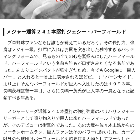
メジャー通算２４１本塁打ジェシー・バーフィールド
プロ野球ファンならば誰もが覚えているだろう。その長打力、強
肩はメジャー級。打席に入ればお尻を突き出した独特すぎるバッテ
ィングフォームで、見るもの全ての心を鷲掴みにしたバーフィール
ド。バーフィールドという名前も誰もが口ずさみたくなる名前であ
った。あまりにインパクトが強すぎたため、今でもGoogleに「巨人
バー 」と入れると一番上に表示されるほどだ。（「バーンサイド」
より上）そんなバーフィールドが巨人へ入団したのは１９９３年。
長嶋茂雄監督一年目、さらに長嶋一茂氏が巨人軍の一員となった記
念すべき年ある。
メジャーリーグ通算２４１本塁打の強打強肩のバリバリメジャー
リーガーとして鳴り物入りで巨人に来たバーフィールドであった
が、そのデビューは衝撃的であった。あの大魔神佐々木主浩からの
ツーランホームラン。巨人ファンはそのパワーに酔いしれ、カープ
以外の他球団はバーフィールドを超要注意人物としてマークした。