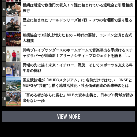
横綱は引退で数億円の収入！？謎に包まれている退職金と引退相撲
4
興行
歴史に刻まれたワールドシリーズ第7戦 ～３つの名場面で振り返る
5
～
相撲協会で3倍以上増えたもの ～時代の要請、ロンドン公演と古式
6
大相撲
川崎ブレイブサンダースのホームゲームで音楽演出を手掛けるスチ
7
ャダラパーが川崎新！アリーナシティ・プロジェクトを語る 「楽
しみでしかないでしょ。川崎は、ずっと成長曲線だから」
異端の先に描く未来：イチロー、野茂、そしてスポーツを支える科
8
学界の挑戦
国立競技場が「MUFGスタジアム」に 名前だけではない…JNSEと
9
MUFGが“共創”し描く地域活性化・社会価値創造の近未来図とは
「富める者がさらに富む」MLBの資本主義と、日本プロ野球が踏み
10
出せない一歩
VIEW MORE