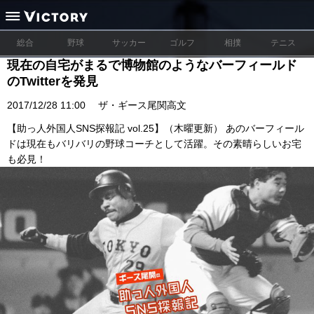
総合
野球
サッカー
ゴルフ
相撲
テニス
現在の自宅がまるで博物館のようなバーフィールド
のTwitterを発見
2017/12/28 11:00
ザ・ギース尾関高文
【助っ人外国人SNS探報記 vol.25】（木曜更新） あのバーフィール
ドは現在もバリバリの野球コーチとして活躍。その素晴らしいお宅
も必見！