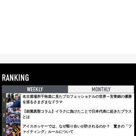
RANKING
WEEKLY
MONTHLY
名古屋場所千秋楽に見たプロフェッショナルの世界～安青錦の優勝
1
を巡るさまざまなドラマ
【前園真聖コラム】イラクに負けたことで日本代表に起きたプラス
2
とは
アイスホッケーでは、なぜ殴り合いが許されるのか？ 驚きの「フ
3
ァイティング」ルールについて