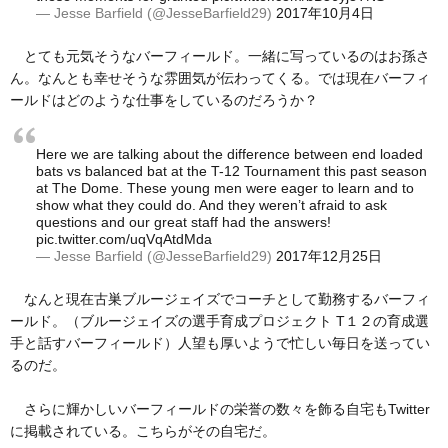
— Jesse Barfield (@JesseBarfield29)
2017年10月4日
とても元気そうなバーフィールド。一緒に写っているのはお孫さ
ん。なんとも幸せそうな雰囲気が伝わってくる。では現在バーフィ
ールドはどのような仕事をしているのだろうか？
Here we are talking about the difference between end loaded
bats vs balanced bat at the T-12 Tournament this past season
at The Dome. These young men were eager to learn and to
show what they could do. And they weren’t afraid to ask
questions and our great staff had the answers!
pic.twitter.com/uqVqAtdMda
— Jesse Barfield (@JesseBarfield29)
2017年12月25日
なんと現在古巣ブルージェイズでコーチとして勤務するバーフィ
ールド。（ブルージェイズの選手育成プロジェクト T１２の育成選
手と話すバーフィールド）人望も厚いようで忙しい毎日を送ってい
るのだ。
さらに輝かしいバーフィールドの栄誉の数々を飾る自宅もTwitter
に掲載されている。こちらがその自宅だ。