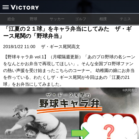
総合
野球
サッカー
ゴルフ
相撲
テニス
「江夏の２１球」をキャラ弁当にしてみた ザ・ギ
ース尾関の「野球弁当」
2018/1/22 11:00
ザ・ギース尾関高文
【野球キャラ弁 vol.1】（月曜隔週更新）「あのプロ野球の名シーン
をなんとかお弁当で再現してほしい」。そんな全国プロ野球ファン
の熱い声援を受け始まったこちらのコーナー。 幼稚園の娘にお弁当
を作っている、わたくしザ・ギース尾関が今回はあの「江夏の21
球」をお弁当にしてみました。
©︎共同通信