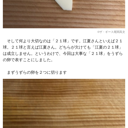
©︎ザ・ギース尾関高文
そして何より大切なのは「２１球」です。江夏さんといえば２１
球。２１球と言えば江夏さん。どちらが欠けても「江夏の２１球」
は成立しません。というわけで、今回は大事な「２１球」をうずら
の卵で表すことにしました。
まずうずらの卵を２つに切ります