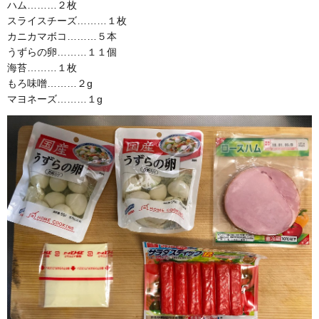
ハム………２枚
スライスチーズ………１枚
カニカマボコ………５本
うずらの卵………１１個
海苔………１枚
もろ味噌………２g
マヨネーズ………１g