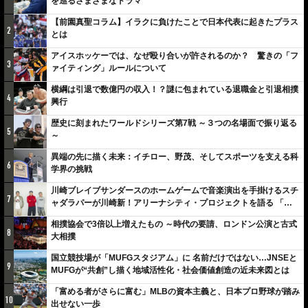
を巡るさまざまなドラマ
【前園真聖コラム】イラクに負けたことで日本代表に起きたプラス
2
とは
アイスホッケーでは、なぜ殴り合いが許されるのか？ 驚きの「フ
3
ァイティング」ルールについて
横綱は引退で数億円の収入！？謎に包まれている退職金と引退相撲
4
興行
歴史に刻まれたワールドシリーズ第7戦 ～３つの名場面で振り返る
5
～
異端の先に描く未来：イチロー、野茂、そしてスポーツを支える科
6
学界の挑戦
川崎ブレイブサンダースのホームゲームで音楽演出を手掛けるスチ
7
ャダラパーが川崎新！アリーナシティ・プロジェクトを語る 「楽
しみでしかないでしょ。川崎は、ずっと成長曲線だから」
相撲協会で3倍以上増えたもの ～時代の要請、ロンドン公演と古式
8
大相撲
国立競技場が「MUFGスタジアム」に 名前だけではない…JNSEと
9
MUFGが“共創”し描く地域活性化・社会価値創造の近未来図とは
「富める者がさらに富む」MLBの資本主義と、日本プロ野球が踏み
10
出せない一歩