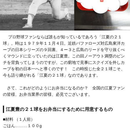
プロ野球ファンならば誰もが知っているであろう「江夏の２１
球」。時は１９７９年１１月４日。近鉄バファローズ対広島東洋カ
ープの日本シリーズの９回裏、４ー３と広島のリードを守り抜くべ
くマウンドに立っていたのは江夏豊。この回ノーアウト満塁のピン
チを背負ってしまうのですが、この窮地で見事にスクイズを外しカ
ープを初の日本一へと導くのです！ この時投じた全２１球こそ、
今も語り継がれる「江夏の２１球」なのであります。
さて、これがどのようにお弁当になるのか？ 全国の江夏ファン
の皆様、お弁当業界の皆様、必見でございます。
江夏豊の２１球をお弁当にするために用意するもの
■材料 （１人前）
ごはん………１００g