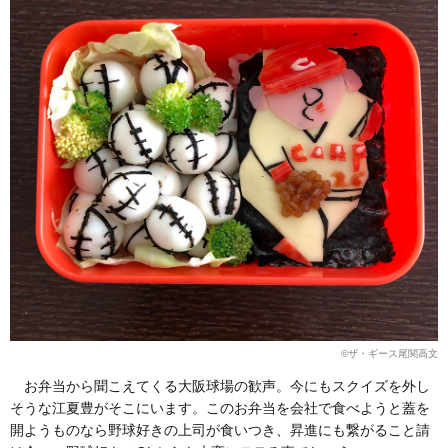
©︎ザ・ギース尾関高文
お弁当から聞こえてくる大阪球場の歓声。今にもスクイズを外し
そうな江夏豊がそこにいます。このお弁当を会社で食べようと蓋を
開ようものなら野球好きの上司が食いつき、昇進にも繋がること請