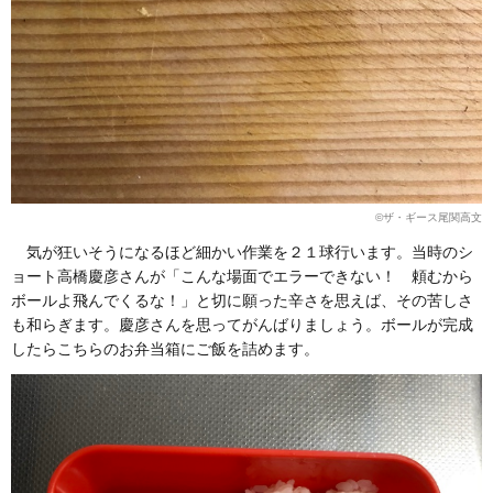
©︎ザ・ギース尾関高文
気が狂いそうになるほど細かい作業を２１球行います。当時のシ
ョート高橋慶彦さんが「こんな場面でエラーできない！ 頼むから
ボールよ飛んでくるな！」と切に願った辛さを思えば、その苦しさ
も和らぎます。慶彦さんを思ってがんばりましょう。ボールが完成
したらこちらのお弁当箱にご飯を詰めます。