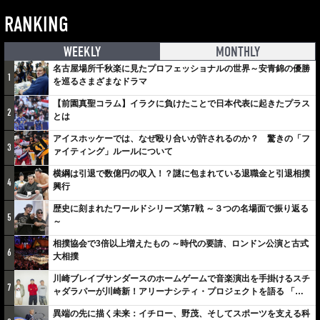
RANKING
WEEKLY
MONTHLY
名古屋場所千秋楽に見たプロフェッショナルの世界～安青錦の優勝
1
を巡るさまざまなドラマ
【前園真聖コラム】イラクに負けたことで日本代表に起きたプラス
2
とは
アイスホッケーでは、なぜ殴り合いが許されるのか？ 驚きの「フ
3
ァイティング」ルールについて
横綱は引退で数億円の収入！？謎に包まれている退職金と引退相撲
4
興行
歴史に刻まれたワールドシリーズ第7戦 ～３つの名場面で振り返る
5
～
相撲協会で3倍以上増えたもの ～時代の要請、ロンドン公演と古式
6
大相撲
川崎ブレイブサンダースのホームゲームで音楽演出を手掛けるスチ
7
ャダラパーが川崎新！アリーナシティ・プロジェクトを語る 「楽
しみでしかないでしょ。川崎は、ずっと成長曲線だから」
異端の先に描く未来：イチロー、野茂、そしてスポーツを支える科