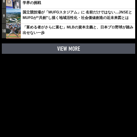
8
学界の挑戦
国立競技場が「MUFGスタジアム」に 名前だけではない…JNSEと
9
MUFGが“共創”し描く地域活性化・社会価値創造の近未来図とは
「富める者がさらに富む」MLBの資本主義と、日本プロ野球が踏み
10
出せない一歩
VIEW MORE