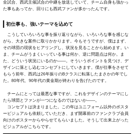
全試合、西武主催試合の中継を放送していて、チーム自身も強かっ
た事もあってか、回りにも西武ファンが多かったんです。
初仕事も、強いテーマを込めて
こうしていろいろな事を振り返りながら、いろいろな事を感じな
がら、大きな案件に取りかかります。今もそうですが、僕はまず、
その球団の現状をヒアリングし、状況を見ることから始めます。い
ま、チームがうまくいっている事は何か、逆に問題点は何か。ま
た、どういう状況にいるのか——。そういうポイントを見つけ、デ
ザインに落とし込むコンセプトにしていきます。僕が仕事をさせて
もらう前年、西武は26年振りのBクラスに転落したまさかの年でし
た。80年代、90年代の黄金期が終わりを告げたのです。
チームにとっては最悪な事ですが、これをデザインのテーマにし
たら球団とファンが一つになるのではないか——。
コンセプトは決まりました。この年はユニフォーム以外のポスタ
ービジュアルも依頼していただき、まず開幕前のファンクラブ会員
向けのポスターからやらせてもらいました。そうして出来上がった
ビジュアルがこちらです。