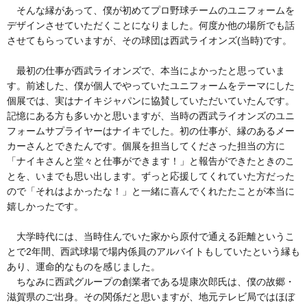
そんな縁があって、僕が初めてプロ野球チームのユニフォームを
デザインさせていただくことになりました。何度か他の場所でも話
させてもらっていますが、その球団は西武ライオンズ(当時)です。
最初の仕事が西武ライオンズで、本当によかったと思っていま
す。前述した、僕が個人でやっていたユニフォームをテーマにした
個展では、実はナイキジャパンに協賛していただいていたんです。
記憶にある方も多いかと思いますが、当時の西武ライオンズのユニ
フォームサプライヤーはナイキでした。初の仕事が、縁のあるメー
カーさんとできたんです。個展を担当してくださった担当の方に
「ナイキさんと堂々と仕事ができます！」と報告ができたときのこ
とを、いまでも思い出します。ずっと応援してくれていた方だった
ので「それはよかったな！」と一緒に喜んでくれたたことが本当に
嬉しかったです。
大学時代には、当時住んでいた家から原付で通える距離というこ
とで2年間、西武球場で場内係員のアルバイトもしていたという縁も
あり、運命的なものを感じました。
ちなみに西武グループの創業者である堤康次郎氏は、僕の故郷・
滋賀県のご出身。その関係だと思いますが、地元テレビ局ではほぼ