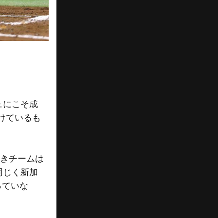
ュにこそ成
けているも
響きチームは
同じく新加
っていな