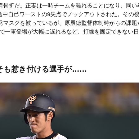
骨折だ。正妻は一時チームを離れることになり、同い
3回途中自己ワーストの9失点でノックアウトされた。その
発マスクを被っているが、原辰徳監督体制時からの課題
痛で一軍登場が大幅に遅れるなど、打線を固定できない
そも惹き付ける選手が……