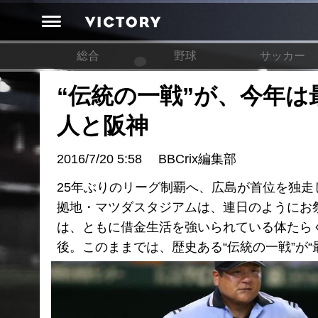
総合
野球
サッカー
“伝統の一戦”が、今年
人と阪神
2016/7/20 5:58
BBCrix編集部
25年ぶりのリーグ制覇へ、広島が首位を独走
拠地・マツダスタジアムは、連日のようにお
は、ともに借金生活を強いられている体たらく
後。このままでは、歴史ある“伝統の一戦”が