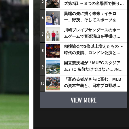
5
ズ第7戦 ～３つの名場面で振り返
る～
異端の先に描く未来：イチロ
6
ー、野茂、そしてスポーツを支
える科学界の挑戦
川崎ブレイブサンダースのホー
7
ムゲームで音楽演出を手掛ける
スチャダラパーが川崎新！アリ
相撲協会で3倍以上増えたもの ～
ーナシティ・プロジェクトを語
8
時代の要請、ロンドン公演と古
る 「楽しみでしかないでしょ。
式大相撲
川崎は、ずっと成長曲線だか
国立競技場が「MUFGスタジア
9
ら」
ム」に 名前だけではない…JNSE
とMUFGが“共創”し描く地域活
「富める者がさらに富む」MLB
性化・社会価値創造の近未来図
10
の資本主義と、日本プロ野球が
とは
踏み出せない一歩
VIEW MORE