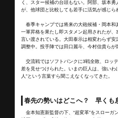
く、スター候補の台頭もない。阿部、坂本勇
が、他球団と比較しても若手に活気が感じら
春季キャンプでは将来の大砲候補・岡本和真
一軍昇格を果たし即スタメン起用されたが、3
言い渡されている。大田泰示は相変わらず安
調整中。投手陣では田口麗斗、今村信貴らが
交流戦ではソフトバンクに3戦全敗、ロッテ
差を見せつけられた。いまの巨人は、強いわ
人”という言葉すら聞こえなくなってきた。
春先の勢いはどこへ？ 早くも
金本知憲新監督の下、“超変革”をスローガ