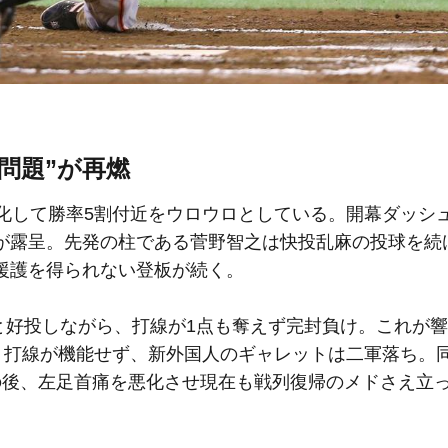
問題”が再燃
化して勝率5割付近をウロウロとしている。開幕ダッシ
が露呈。先発の柱である菅野智之は快投乱麻の投球を続
援護を得られない登板が続く。
と好投しながら、打線が1点も奪えず完封負け。これが
かく打線が機能せず、新外国人のギャレットは二軍落ち。
の後、左足首痛を悪化させ現在も戦列復帰のメドさえ立