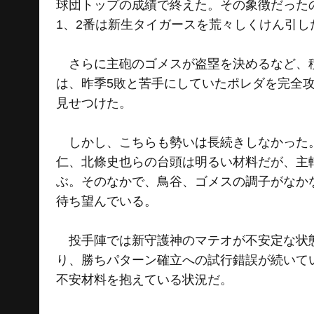
球団トップの成績で終えた。その象徴だった
1、2番は新生タイガースを荒々しくけん引し
さらに主砲のゴメスが盗塁を決めるなど、積
は、昨季5敗と苦手にしていたポレダを完全攻
見せつけた。
しかし、こちらも勢いは長続きしなかった。
仁、北條史也らの台頭は明るい材料だが、主
ぶ。そのなかで、鳥谷、ゴメスの調子がなか
待ち望んでいる。
投手陣では新守護神のマテオが不安定な状態
り、勝ちパターン確立への試行錯誤が続いて
不安材料を抱えている状況だ。