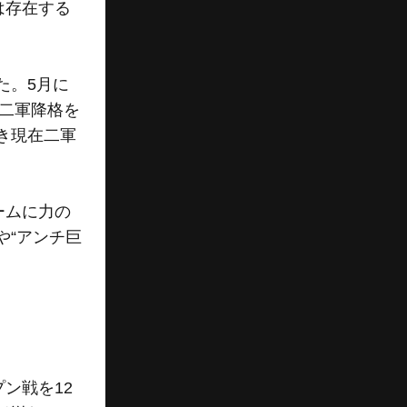
は存在する
た。5月に
び二軍降格を
き現在二軍
ームに力の
や“アンチ巨
ン戦を12