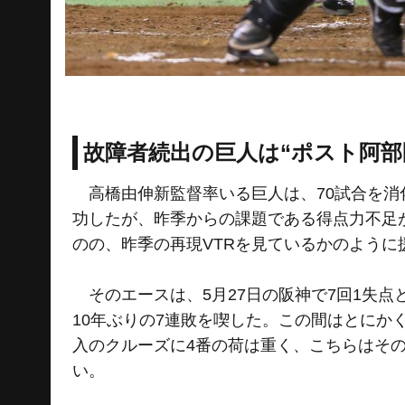
故障者続出の巨人は“ポスト阿部
高橋由伸新監督率いる巨人は、70試合を消
功したが、昨季からの課題である得点力不足
のの、昨季の再現VTRを見ているかのように
そのエースは、5月27日の阪神で7回1失点
10年ぶりの7連敗を喫した。この間はとに
入のクルーズに4番の荷は重く、こちらはそ
い。