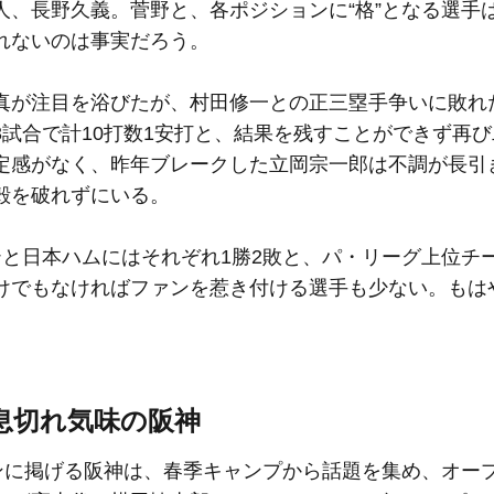
人、長野久義。菅野と、各ポジションに“格”となる選手
れないのは事実だろう。
が注目を浴びたが、村田修一との正三塁手争いに敗れ
試合で計10打数1安打と、結果を残すことができず再
定感がなく、昨年ブレークした立岡宗一郎は不調が長引
殻を破れずにいる。
と日本ハムにはそれぞれ1勝2敗と、パ・リーグ上位チ
けでもなければファンを惹き付ける選手も少ない。もは
息切れ気味の阪神
ンに掲げる阪神は、春季キャンプから話題を集め、オープ