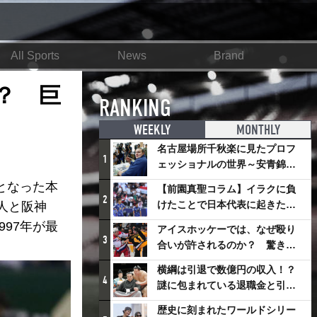
All Sports
News
Brand
？ 巨
RANKING
WEEKLY
MONTHLY
名古屋場所千秋楽に見たプロフ
1
ェッショナルの世界～安青錦の
優勝を巡るさまざまなドラマ
となった本
【前園真聖コラム】イラクに負
2
けたことで日本代表に起きたプ
人と阪神
ラスとは
97年が最
アイスホッケーでは、なぜ殴り
3
合いが許されるのか？ 驚きの
「ファイティング」ルールにつ
横綱は引退で数億円の収入！？
いて
4
謎に包まれている退職金と引退
相撲興行
歴史に刻まれたワールドシリー