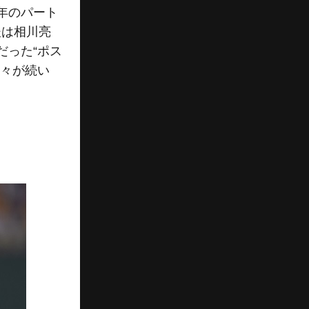
年のパート
後は相川亮
だった“ポス
日々が続い