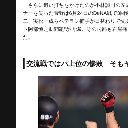
さらに追い打ちをかけたのが小林誠司の左肩
ナーを失った菅野は6月24日のDeNA戦で
二、実松一成らベテラン捕手が日替わりで先
ト阿部慎之助問題”が再燃。その阿部も右肩
た。
交流戦ではパ上位の惨敗 そも