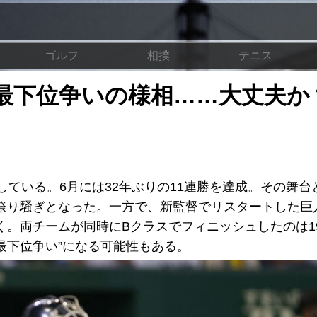
ゴルフ
相撲
テニス
は最下位争いの様相……大丈夫か
している。6月には32年ぶりの11連勝を達成。その舞台
祭り騒ぎとなった。一方で、新監督でリスタートした巨
。両チームが同時にBクラスでフィニッシュしたのは19
“最下位争い”になる可能性もある。