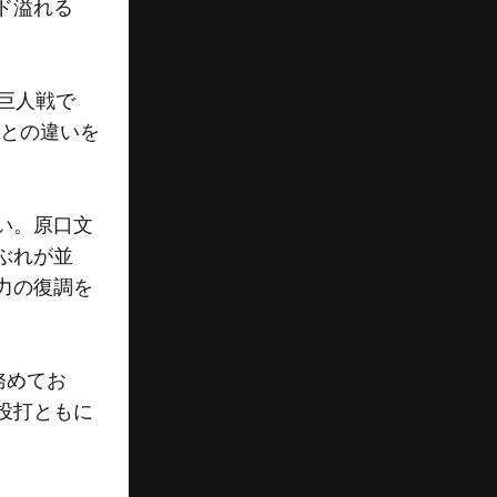
ド溢れる
巨人戦で
年との違いを
い。原口文
ぶれが並
力の復調を
務めてお
投打ともに