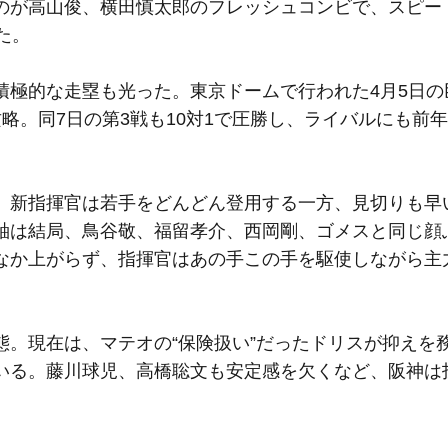
のが高山俊、横田慎太郎のフレッシュコンビで、スピー
た。
極的な走塁も光った。東京ドームで行われた4月5日の
略。同7日の第3戦も10対1で圧勝し、ライバルにも前
新指揮官は若手をどんどん登用する一方、見切りも早
軸は結局、鳥谷敬、福留孝介、西岡剛、ゴメスと同じ顔
なか上がらず、指揮官はあの手この手を駆使しながら主
。現在は、マテオの“保険扱い”だったドリスが抑えを
いる。藤川球児、高橋聡文も安定感を欠くなど、阪神は