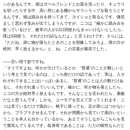
ンがあるんです。彼はガールフレンドとお皿を洗ったり、キュウリ
を切ったりする中、高い所にある棚からサランラップを取ろうとす
るんです。彼は踏み台を持ってきて、ヨイショと取るんです。微笑
ましく思わず笑みが出てしまうんですが、ニコは『確かに踏み台を
使っているけど、健常の人が1日2回使わなきゃいけないとしたら、
僕は5回使う、それだけの話なんだよ』と言うわけです。さらには、
『ただね、床に物が落ちたときのことを想像してみろよ。僕の方が
絶対、早く拾えるから』と、ね。この言葉が最高でした」
――言い得て妙ですね。
「そうですよね。何かが欠けているとか、“普通”のことが難しいと
いう考えで見ているのは、こっち側だけの話であって、実は、人そ
れぞれできることはいっぱいあるし、“普通”のことは人の数だけあ
るし、それぞれ違っていいんです。確かに、何か物を落としたら、
ニコの方が絶対早く拾えるんです。そんなことを言われたら、素敵
だなと思うんです。しかも、ユーモアを交えて言ってくれます。ニ
コは見ているだけで面白い。椅子に座っても、足が床にはつかない
から、ブラブラさせるんです。それが周囲から見ていて面白いとい
うことを本人も分かっているから、あえてそうしながらこちらを見
て微笑んでくるんです。低身長であることは、ただの個性なんだと