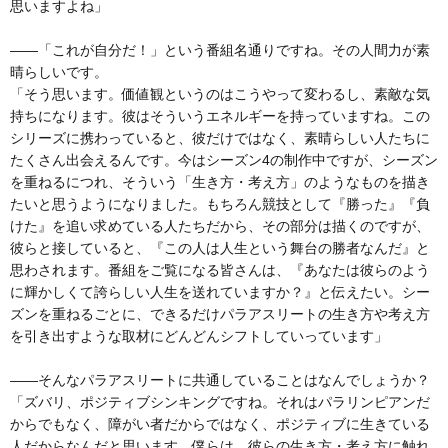
思いますよね」
――「これが自分だ！」という番組名通りですね。その人間力が素
晴らしいです。
「そう思います。価値観というのはこうやって変わるし、素敵な気
持ちになります。彼はそういうエネルギーを持っていますね。この
シリーズに携わっていると、彼だけではなく、素晴らしい人たちに
たくさん出会えるんです。今はシーズン4の制作中ですが、シーズン
を重ねるにつれ、そういう「生き方・考え方」のようなものを描き
たいと思うようになりました。もちろん競技として『勝った』『負
けた』を追い求めている人たちだから、その部分は描くのですが、
彼らと接していると、『この人は人生という舞台の勝者なんだ』と
思わされます。番組をご覧になる皆さんは、『あなたは彼らのよう
に輝かしくて誇らしい人生を送れていますか？』と伝えたい。シー
ズンを重ねるごとに、できるだけパラアスリートの生き方や考え方
を引き出すような取材にどんどんシフトしていっています」
――そんなパラアスリートに共通していることはなんでしょうか？
「ズバリ、ポジティブシンキングですね。それはパラリンピアンだ
からでもなく、障がい者だからではなく、ポジティブに生きている
人だからなんだと思います。僕らは、彼らの生き方・考え方に触れ