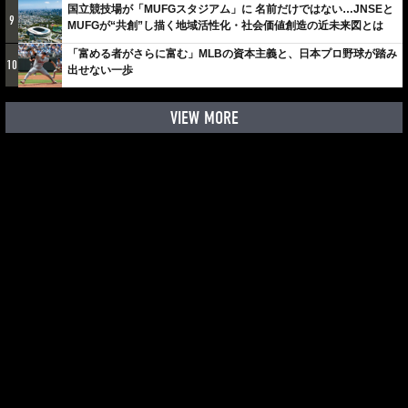
国立競技場が「MUFGスタジアム」に 名前だけではない…JNSEと
9
MUFGが“共創”し描く地域活性化・社会価値創造の近未来図とは
「富める者がさらに富む」MLBの資本主義と、日本プロ野球が踏み
10
出せない一歩
VIEW MORE