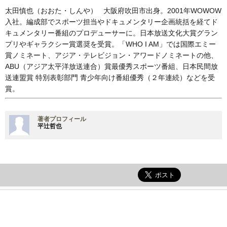
太田慎也（おおた・しんや） 大阪府吹田市出身。2001年WOWOW
入社。編成部でスポーツ担当やドキュメンタリー企画統括を経てド
キュメンタリー番組のプロデューサーに。日本放送文化大賞グラン
プリやギャラクシー賞選奨を受賞。「WHO I AM」では国際エミー
賞ノミネート、アジア・テレビジョン・アワードノミネートの他、
ABU（アジア太平洋放送連合）賞最優秀スポーツ番組、日本民間放
送連盟賞 特別表彰部門 青少年向け番組優秀（２年連続）などを受
賞。
著者プロフィール
平辻哲也