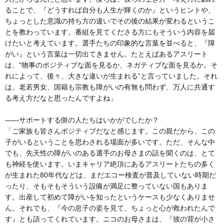
ることで、『どうすれば自分も人生が輝くのか』というヒントや、
ちょっとした意識の持ち方の違いでその後の結果が変わるというこ
とを教わっています。番組を見てくださる方にもそういう内容を届
けたいと考えています。選手たちの印象的な言葉を並べると、『障
がい』という言葉は一切出てきません。たとえばあるアスリート
は、“物事のポジティブな面を見るか、ネガティブな面を見るか。そ
れによって、後々、大きな違いが生まれる”と言っていました。それ
は、老若男女、国籍も宗教も障がいの有無も問わず、万人に共通す
る考え方だなと思ったんですよね」
――サポートする側の人たちはいかがでしたか？
「ご家族も皆さんポジティブだなと感じます。この親だから、この
子がいるということを思わされる場面が多いです。ただ、そんな中
でも、先天性の障がいのある選手のお母さまの話を聞くのは、とて
も神経を使います。いまキャリア絶頂にあるアスリートたちの多く
が生まれた80年代などは、まだエコー検査が普及していない時期だ
ったり、そもそもそういう設備が満足に整っていない国もありま
す。出産して初めて障がいを知ったというケースも少なくありませ
ん。それでも、『今の息子の姿を見て、ちょっと心が救われたんで
す』とも語ってくれています。ニコのお母さまは、『彼の背が小さ