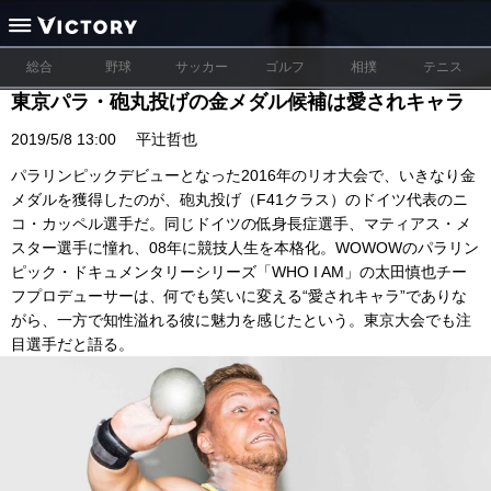
総合
野球
サッカー
ゴルフ
相撲
テニス
東京パラ・砲丸投げの金メダル候補は愛されキャラ
2019/5/8 13:00
平辻哲也
パラリンピックデビューとなった2016年のリオ大会で、いきなり金
メダルを獲得したのが、砲丸投げ（F41クラス）のドイツ代表のニ
コ・カッペル選手だ。同じドイツの低身長症選手、マティアス・メ
スター選手に憧れ、08年に競技人生を本格化。WOWOWのパラリン
ピック・ドキュメンタリーシリーズ「WHO I AM」の太田慎也チー
フプロデューサーは、何でも笑いに変える“愛されキャラ”でありな
がら、一方で知性溢れる彼に魅力を感じたという。東京大会でも注
目選手だと語る。