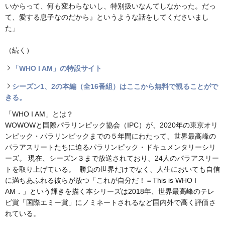
いからって、何も変わらないし、特別扱いなんてしなかった。だっ
て、愛する息子なのだから』というような話をしてくださいまし
た」
（続く）
「WHO I AM」の特設サイト
シーズン1、2の本編（全16番組）はここから無料で観ることがで
きる。
「WHO I AM」とは？
WOWOWと国際パラリンピック協会（IPC）が、2020年の東京オリ
ンピック・パラリンピックまでの５年間にわたって、世界最高峰の
パラアスリートたちに迫るパラリンピック・ドキュメンタリーシリ
ーズ。 現在、シーズン３まで放送されており、24人のパラアスリー
トを取り上げている。 勝負の世界だけでなく、人生においても自信
に満ちあふれる彼らが放つ「これが自分だ！＝This is WHO I
AM．」という輝きを描く本シリーズは2018年、世界最高峰のテレ
ビ賞「国際エミー賞」にノミネートされるなど国内外で高く評価さ
れている。