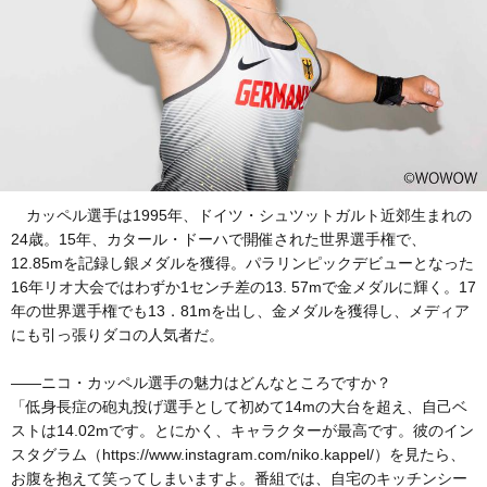
カッペル選手は1995年、ドイツ・シュツットガルト近郊生まれの
24歳。15年、カタール・ドーハで開催された世界選手権で、
12.85mを記録し銀メダルを獲得。パラリンピックデビューとなった
16年リオ大会ではわずか1センチ差の13. 57mで金メダルに輝く。17
年の世界選手権でも13．81mを出し、金メダルを獲得し、メディア
にも引っ張りダコの人気者だ。
――ニコ・カッペル選手の魅力はどんなところですか？
「低身長症の砲丸投げ選手として初めて14mの大台を超え、自己ベ
ストは14.02mです。とにかく、キャラクターが最高です。彼のイン
スタグラム（https://www.instagram.com/niko.kappel/）を見たら、
お腹を抱えて笑ってしまいますよ。番組では、自宅のキッチンシー