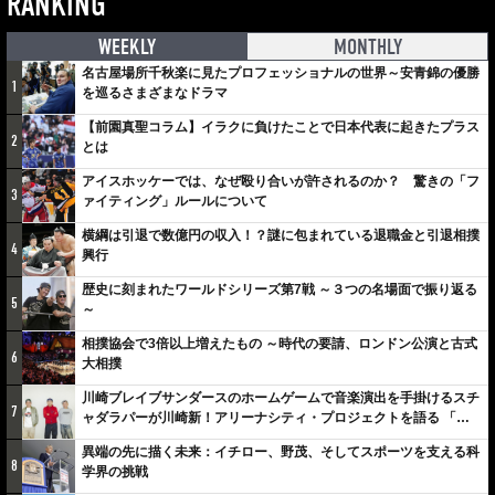
RANKING
WEEKLY
MONTHLY
名古屋場所千秋楽に見たプロフェッショナルの世界～安青錦の優勝
1
を巡るさまざまなドラマ
【前園真聖コラム】イラクに負けたことで日本代表に起きたプラス
2
とは
アイスホッケーでは、なぜ殴り合いが許されるのか？ 驚きの「フ
3
ァイティング」ルールについて
横綱は引退で数億円の収入！？謎に包まれている退職金と引退相撲
4
興行
歴史に刻まれたワールドシリーズ第7戦 ～３つの名場面で振り返る
5
～
相撲協会で3倍以上増えたもの ～時代の要請、ロンドン公演と古式
6
大相撲
川崎ブレイブサンダースのホームゲームで音楽演出を手掛けるスチ
7
ャダラパーが川崎新！アリーナシティ・プロジェクトを語る 「楽
しみでしかないでしょ。川崎は、ずっと成長曲線だから」
異端の先に描く未来：イチロー、野茂、そしてスポーツを支える科
8
学界の挑戦