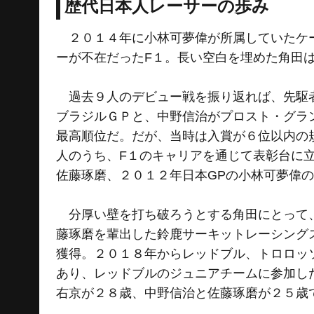
歴代日本人レーサーの歩み
２０１４年に小林可夢偉が所属していたケー
ーが不在だったF１。長い空白を埋めた角田
過去９人のデビュー戦を振り返れば、先駆者
ブラジルＧＰと、中野信治がプロスト・グラ
最高順位だ。だが、当時は入賞が６位以内の
人のうち、F１のキャリアを通じて表彰台に立
佐藤琢磨、２０１２年日本GPの小林可夢偉
分厚い壁を打ち破ろうとする角田にとって、
藤琢磨を輩出した鈴鹿サーキットレーシング
獲得。２０１８年からレッドブル、トロロッ
あり、レッドブルのジュニアチームに参加し
右京が２８歳、中野信治と佐藤琢磨が２５歳