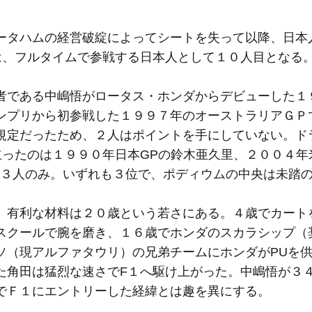
タハムの経営破綻によってシートを失って以降、日本
は、フルタイムで参戦する日本人として１０人目となる
である中嶋悟がロータス・ホンダからデビューした１
ンプリから初参戦した１９９７年のオーストラリアＧＰ
規定だったため、２人はポイントを手にしていない。ド
ったのは１９９０年日本GPの鈴木亜久里、２００４年
の３人のみ。いずれも３位で、ポディウムの中央は未踏
有利な材料は２０歳という若さにある。４歳でカート
スクールで腕を磨き、１６歳でホンダのスカラシップ（
ソ（現アルファタウリ）の兄弟チームにホンダがPUを
た角田は猛烈な速さでF１へ駆け上がった。中嶋悟が３
でＦ１にエントリーした経緯とは趣を異にする。