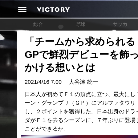
総合
野球
サッカー
「チームから求められる
GPで鮮烈デビューを飾
かける想いとは
2021/4/16 7:00
大谷津 統一
日本人が初めてＦ１の頂点に立つ、最大にして
ーン・グランプリ（ＧＰ）にアルファタウリ
し、２ポイントを獲得した。日本出身のドラ
ダがＦ１を去るシーズンに、７年ぶりに登場
ことができるか。