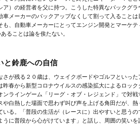
シア）の経営者を父に持つ。こうした特異なバックグラ
動車メーカーのバックアップなくして割って入ることは
そも、自動車メーカーにとってエンジン開発とマーケテ
つあることは論を俟たない。
いと鈴鹿への自信
さが残る２０歳は、ウェイクボードやゴルフといった
は昨春から新型コロナウイルスの感染拡大によるロック
オンラインゲーム「リーグ・オブ・レジェンド」で対戦
スや白熱した場面で思わず叫び声を上げる角田だが、熱
ている。「普段の生活が（レースに）出やすいと思うの
ように普段から心がけています」と話し、周囲の笑いを