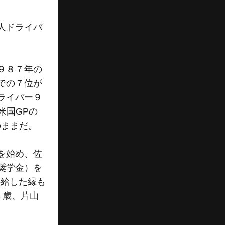
人ドライバ
。
９８７年の
での７位が
ライバー９
米国GPの
のままだ。
を始め、佐
奨学金）を
供給した縁も
４歳、片山