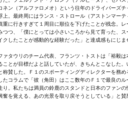
コネン（アルファロメオ）という往年のドライバーズチ
浮上。最終周にはランス・ストロール（アストンマーテ
慎重に行きすぎて１周目に順位を下げたことが残念。レ
みつつ、「僕にとっては小さいころから見て育った、ス
イクしたことが感動的な経験だった」と達成感もにじま
ァタウリのチーム代表、フランツ・トストは「裕毅は
ることが目標だよと話していたが、きちんとこなした。
と称賛した。Ｆ１のスポーティングディレクターを務め
したコラムで「彼（角田）はここ数年のＦ１で最良のル
走り。私たちは満員の鈴鹿のスタンドと日本のファンの
興奮を覚える、あの光景を取り戻そうとしている」と賛