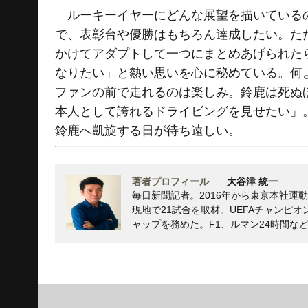
ルーキーイヤーにどんな展望を描いているの
で、表彰台や優勝はもちろん達成したい。た
かけてアダプトして一つにまとめあげられた
なりたい」と熱い思いを心に秘めている。何
ファンの前で走れるのは楽しみ。鈴鹿は死ぬ
本人として誇れるドライビングを見せたい」
鈴鹿へ凱旋する日が待ち遠しい。
著者プロフィール
大谷津 統一
毎日新聞記者。2016年から東京本社運動
現地で21試合を取材。UEFAチャンピ
ャップを務めた。F1、ルマン24時間