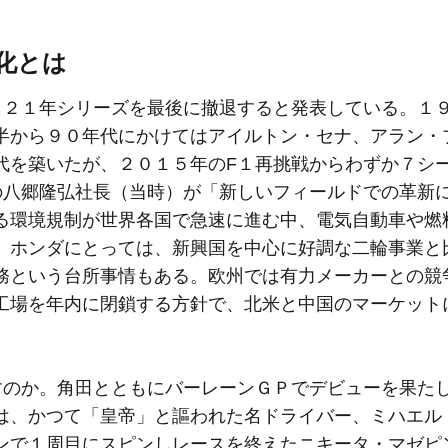
変化とは
２１年シリーズを最後に撤退すると発表している。１９
半から９０年代にかけてはアイルトン・セナ、アラン・
代を築いたが、２０１５年のF１再挑戦からわずか７シ
の八郷隆弘社長（当時）が「新しいフィールドでの革新
る環境規制が世界各国で急速に進む中、電気自動車や燃
。ホンダにとっては、新興国を中心に好調な二輪事業と
務という台所事情もある。欧州では有力メーカーとの競
工場を年内に閉鎖する方針で、北米と中国のマーケット
のか。角田とともにバーレーンＧＰでデビューを果た
は、かつて「皇帝」と謳われた名ドライバー、ミハエル
ンで１周目にスピンしレースを終えたニキータ・マゼピ