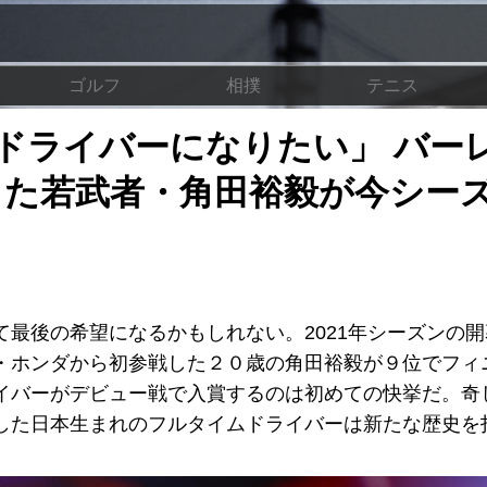
ゴルフ
相撲
テニス
ドライバーになりたい」 バー
った若武者・角田裕毅が今シー
最後の希望になるかもしれない。2021年シーズンの
・ホンダから初参戦した２０歳の角田裕毅が９位でフィ
イバーがデビュー戦で入賞するのは初めての快挙だ。奇
した日本生まれのフルタイムドライバーは新たな歴史を