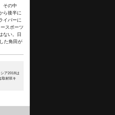
。その中
から後半に
ライバーに
タースポーツ
はない。日
した角田が
ア2018は
は取材班キ