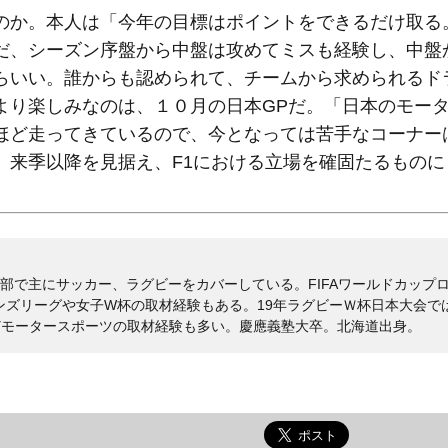
か。本人は「今年の目標はポイントをできるだけ取る
だ、シーズン序盤から中盤は攻めてミスも経験し、中盤
らいい。誰からも認められて、チームから求められるド
より楽しみなのは、１０月の日本GPだ。「日本のモー
ほど走ってきているので、今となっては苦手なコーナー
。来季以降を見据え、F1における立場を確固たるものに
部で主にサッカー、ラグビーをカバーしている。FIFAワールドカップロシ
オンズリーグや女子W杯の取材経験もある。19年ラグビーＷ杯日本大会で
などモータースポーツの取材経験も多い。慶應義塾大卒。北海道出身。