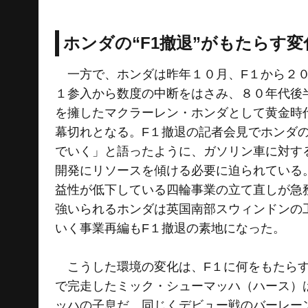
ホンダの“F1撤退”がもたらす
一方で、ホンダは昨年１０月、F１から２０
１参入から数度の中断をはさみ、８０年代後
を擁したマクラーレン・ホンダとして黄金時
幕切れとなる。F１撤退の記者会見でホンダ
でいく」と語ったように、ガソリン車に対す
開発にリソースを傾ける必要に迫られている
益性が低下している四輪事業の立て直しが急
強いられるホンダは英国南部スウィンドンの
いく事業再編もF１撤退の素地になった。
こうした環境の変化は、F１に何をもたらす
で完走したミック・シューマッハ（ハース）
ッハの子息だ。同じくデビュー戦のバーレー