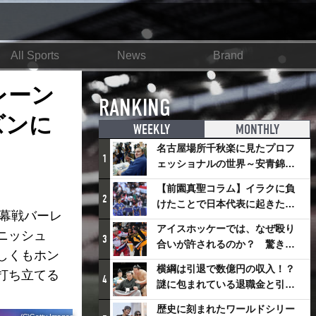
All Sports
News
Brand
レーン
RANKING
ズンに
WEEKLY
MONTHLY
名古屋場所千秋楽に見たプロフ
1
ェッショナルの世界～安青錦の
優勝を巡るさまざまなドラマ
【前園真聖コラム】イラクに負
2
けたことで日本代表に起きたプ
開幕戦バーレ
ラスとは
アイスホッケーでは、なぜ殴り
ニッシュ
3
合いが許されるのか？ 驚きの
しくもホン
「ファイティング」ルールにつ
横綱は引退で数億円の収入！？
打ち立てる
いて
4
謎に包まれている退職金と引退
相撲興行
歴史に刻まれたワールドシリー