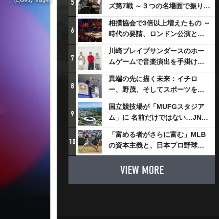
(C)Getty Images
5
ズ第7戦 ～３つの名場面で振り返
る～
相撲協会で3倍以上増えたもの ～
6
時代の要請、ロンドン公演と古
式大相撲
川崎ブレイブサンダースのホー
7
ムゲームで音楽演出を手掛ける
スチャダラパーが川崎新！アリ
異端の先に描く未来：イチロ
ーナシティ・プロジェクトを語
8
ー、野茂、そしてスポーツを支
る 「楽しみでしかないでしょ。
える科学界の挑戦
川崎は、ずっと成長曲線だか
国立競技場が「MUFGスタジア
9
ら」
ム」に 名前だけではない…JNSE
とMUFGが“共創”し描く地域活
「富める者がさらに富む」MLB
性化・社会価値創造の近未来図
10
の資本主義と、日本プロ野球が
とは
踏み出せない一歩
VIEW MORE