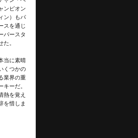
ャンピオン
ィン）もパ
ースを通じ
ーパースタ
せた。
本当に素晴
いくつかの
る業界の重
ーキーだ。
情熱を覚え
辞を惜しま