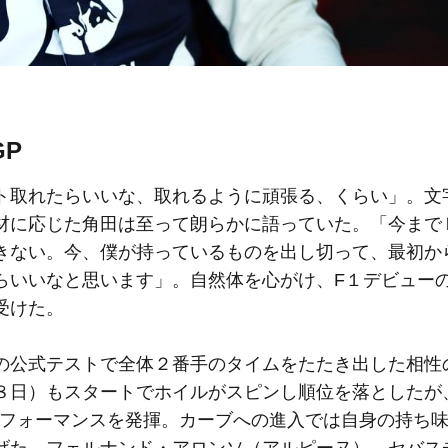
P
取れたらいいな、取れるように頑張る、くらい」。文
材に応じた角田は至って朗らかに語っていた。「今まで
きない。今、僕が持っているものを出し切って、最初か
らいいなと思います」。自然体を心がけ、F１デビュー
受けた。
公式テストで全体２番手のタイムをたたき出した相性
８日）もスタートでホイルがスピンし順位を落としたが
パフォーマンスを発揮。カーブへの進入では自身の持ち
げた。フェルナンド・アロンソ（アルピーヌ）、セバス