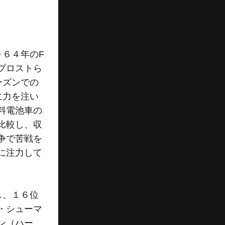
６４年のF
プロストら
ーズンでの
に力を注い
料電池車の
比較し、収
争で苦戦を
に注力して
し、１６位
・シューマ
ン（ハー