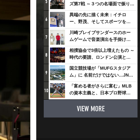
5
ズ第7戦 ～３つの名場面で振り返
る～
異端の先に描く未来：イチロ
6
ー、野茂、そしてスポーツを支
える科学界の挑戦
川崎ブレイブサンダースのホー
7
ムゲームで音楽演出を手掛ける
スチャダラパーが川崎新！アリ
相撲協会で3倍以上増えたもの ～
ーナシティ・プロジェクトを語
8
時代の要請、ロンドン公演と古
る 「楽しみでしかないでしょ。
式大相撲
川崎は、ずっと成長曲線だか
国立競技場が「MUFGスタジア
9
ら」
ム」に 名前だけではない…JNSE
とMUFGが“共創”し描く地域活
「富める者がさらに富む」MLB
性化・社会価値創造の近未来図
10
の資本主義と、日本プロ野球が
とは
踏み出せない一歩
VIEW MORE