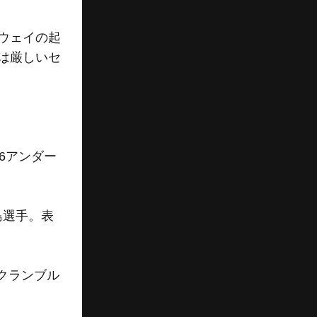
ウェイの起
は厳しいセ
6アンダー
島選手。表
クランブル