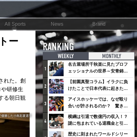
All Sports
News
Brand
トー
RANKING
WEEKLY
MONTHLY
名古屋場所千秋楽に見たプロフ
1
ェッショナルの世界～安青錦の
優勝を巡るさまざまなドラマ
された。創
【前園真聖コラム】イラクに負
2
けたことで日本代表に起きたプ
ロや研修生
ラスとは
する朝日観
アイスホッケーでは、なぜ殴り
3
合いが許されるのか？ 驚きの
「ファイティング」ルールにつ
で優勝した小島彩夏選手
横綱は引退で数億円の収入！？
いて
4
謎に包まれている退職金と引退
相撲興行
歴史に刻まれたワールドシリー