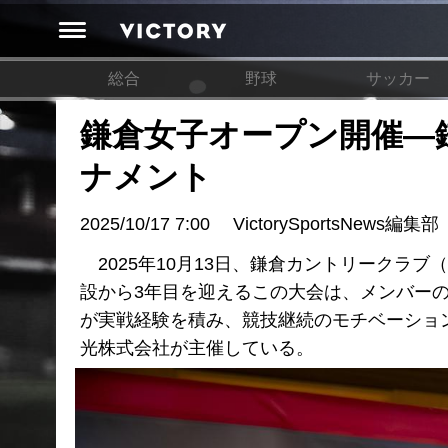
総合
野球
サッカー
鎌倉女子オープン開催―
ナメント
2025/10/17 7:00
VictorySportsNews編集部
2025年10月13日、鎌倉カントリークラ
設から3年目を迎えるこの大会は、メンバー
が実戦経験を積み、競技継続のモチベーショ
光株式会社が主催している。