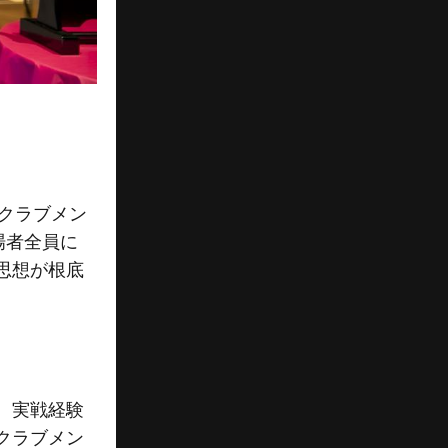
クラブメン
場者全員に
思想が根底
、実戦経験
クラブメン