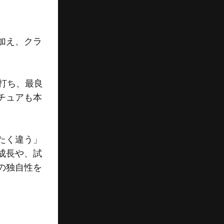
加え、クラ
打ち、最良
チュアも本
たく違う」
成長や、試
の独自性を