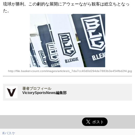
琉球が勝利。この劇的な展開にアウェーながら観客は総立ちとなっ
た。
http://file.basket-count.com/images/articles/s_7da7cc40d0d294de7883b3e454fbd2f4.jpg
著者プロフィール
VictorySportsNews編集部
#バスケ