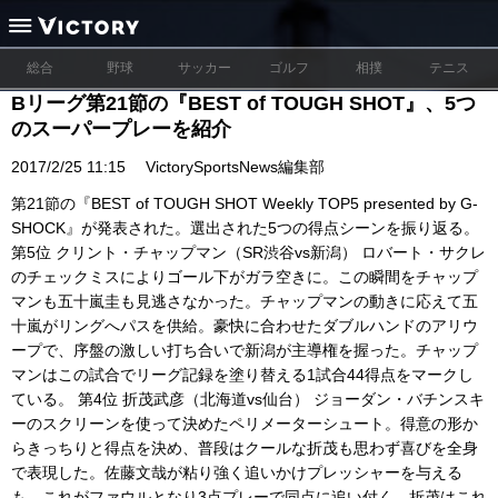
総合
野球
サッカー
ゴルフ
相撲
テニス
Bリーグ第21節の『BEST of TOUGH SHOT』、5つ
のスーパープレーを紹介
2017/2/25 11:15
VictorySportsNews編集部
第21節の『BEST of TOUGH SHOT Weekly TOP5 presented by G-
SHOCK』が発表された。選出された5つの得点シーンを振り返る。
第5位 クリント・チャップマン（SR渋谷vs新潟） ロバート・サクレ
のチェックミスによりゴール下がガラ空きに。この瞬間をチャップ
マンも五十嵐圭も見逃さなかった。チャップマンの動きに応えて五
十嵐がリングへパスを供給。豪快に合わせたダブルハンドのアリウ
ープで、序盤の激しい打ち合いで新潟が主導権を握った。チャップ
マンはこの試合でリーグ記録を塗り替える1試合44得点をマークし
ている。 第4位 折茂武彦（北海道vs仙台） ジョーダン・バチンスキ
ーのスクリーンを使って決めたペリメーターシュート。得意の形か
らきっちりと得点を決め、普段はクールな折茂も思わず喜びを全身
で表現した。佐藤文哉が粘り強く追いかけプレッシャーを与える
も、これがファウルとなり3点プレーで同点に追い付く。折茂はこれ