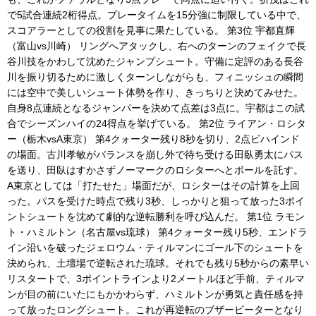
で5試合連続2桁得点。プレータイムを15分強に制限している中で、
スコアラーとしての役割を見事に果たしている。 第3位 宇都直輝
（富山vs川崎） リングへアタックし、右へのターンのフェイクで長
谷川技をかわして沈めたジャンプシュート。守備に定評のある長谷
川を振り切るために激しくターンしながらも、フィニッシュの瞬間
には空中で美しいシュート体勢を作り、きっちりと決めてみせた。
自身8点連続となるジャンパーを決めて点差は3点に。宇都はこの試
合でシーズンハイの24得点を挙げている。 第2位 ライアン・ロシタ
ー（栃木vsA東京） 第4クォーター残り8秒を切り、2点ビハインド
の場面。古川孝敏がバランスを崩し外で待ち受ける田臥勇太にパス
を送り、田臥はすかさずノーマークのロシターへとボールを託す。
A東京としては「打たせた」場面だが、ロシターはその計算を上回
った。パスを受けた時点で残り3秒、しっかりと狙って放った3ポイ
ントシュートを沈めて劇的な逆転勝利を呼び込んだ。 第1位 ラモン
ト・ハミルトン（名古屋vs琉球） 第4クォーター残り5秒、エンドラ
イン沿いを破ったジェロウム・ティルマンにゴール下のシュートを
決められ、土壇場で逆転された琉球。それでも残り5秒からの素早い
リスタートで、3ポイントラインより2メートルほど手前、ティルマ
ンが目の前にいたにもかかわらず、ハミルトンが勇気と責任感を持
って放ったロングシュート。これが再逆転のブザービーターとなり