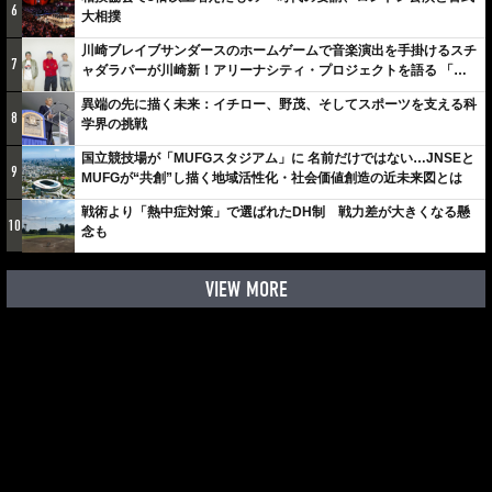
6
大相撲
川崎ブレイブサンダースのホームゲームで音楽演出を手掛けるスチ
7
ャダラパーが川崎新！アリーナシティ・プロジェクトを語る 「楽
しみでしかないでしょ。川崎は、ずっと成長曲線だから」
異端の先に描く未来：イチロー、野茂、そしてスポーツを支える科
8
学界の挑戦
国立競技場が「MUFGスタジアム」に 名前だけではない…JNSEと
9
MUFGが“共創”し描く地域活性化・社会価値創造の近未来図とは
戦術より「熱中症対策」で選ばれたDH制 戦力差が大きくなる懸
10
念も
VIEW MORE