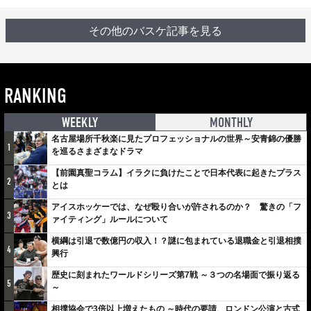
その他のバスケ記事を見る
RANKING
WEEKLY
MONTHLY
名古屋場所千秋楽に見たプロフェッショナルの世界～安青錦の優勝
1
を巡るさまざまなドラマ
【前園真聖コラム】イラクに負けたことで日本代表に起きたプラス
2
とは
アイスホッケーでは、なぜ殴り合いが許されるのか？ 驚きの「フ
3
ァイティング」ルールについて
横綱は引退で数億円の収入！？謎に包まれている退職金と引退相撲
4
興行
歴史に刻まれたワールドシリーズ第7戦 ～３つの名場面で振り返る
5
～
相撲協会で3倍以上増えたもの ～時代の要請、ロンドン公演と古式