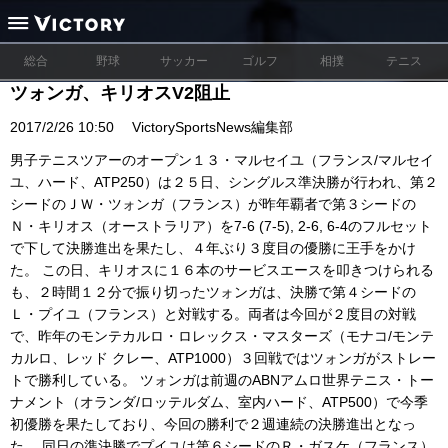
総合
野球
サッカー
ゴルフ
相撲
テニス
ツォンガ、キリオスV2阻止
2017/2/26 10:50
VictorySportsNews編集部
男子テニスツアーのオープン１３・マルセイユ（フランス/マルセイ
ユ、ハード、ATP250）は２５日、シングルス準決勝が行われ、第２
シードのＪＷ・ツォンガ（フランス）が昨年覇者で第３シードの
Ｎ・キリオス（オーストラリア）を7-6 (7-5), 2-6, 6-4のフルセット
で下して決勝進出を果たし、４年ぶり３度目の優勝に王手をかけ
た。 この日、キリオスに１６本のサービスエースを叩きつけられる
も、２時間１２分で振り切ったツォンガは、決勝で第４シードの
Ｌ・プイユ（フランス）と対戦する。両者は今回が２度目の対戦
で、昨年のモンテカルロ・ロレックス・マスターズ（モナコ/モンテ
カルロ、レッド クレー、ATP1000）３回戦ではツォンガがストレー
トで勝利している。 ツォンガは前週のABNアムロ世界テニス・トー
ナメント（オランダ/ロッテルダム、室内ハード、ATP500）で今季
初優勝を果たしており、今回の勝利で２週連続の決勝進出となっ
た。 同日の準決勝でプイユは第６シードのＲ・ガスケ（フランス）